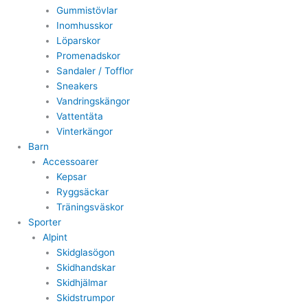
Gummistövlar
Inomhusskor
Löparskor
Promenadskor
Sandaler / Tofflor
Sneakers
Vandringskängor
Vattentäta
Vinterkängor
Barn
Accessoarer
Kepsar
Ryggsäckar
Träningsväskor
Sporter
Alpint
Skidglasögon
Skidhandskar
Skidhjälmar
Skidstrumpor