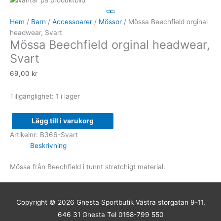
Beechfield
orginal
Hem
/
Barn
/
Accessoarer
/
Mössor
/ Mössa Beechfield orginal
headwear,
headwear, Svart
Mössa Beechfield orginal headwear,
Svart
mängd
Svart
69,00
kr
Tillgänglighet:
1 i lager
Lägg till i varukorg
Artikelnr:
B366-Svart
Beskrivning
Mössa från Beechfield i tunnt stretchigt material.
Copyright © 2026
Gnesta Sportbutik
Västra storgatan 9-11,
646 31 Gnesta Tel 0158-799 550