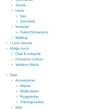
Tennis
Uteliv
Gas
Stormkök
Vinterlek
Pulkor/Snowracer
Walking
i Love Gnesta
Roliga tryck
Citat & ordspråk
Ortsnamn Latitud
Världens Bästa
Dam
Accessoarer
Kepsar
Midjeväskor
Ryggsäckar
Träningsväskor
Skor