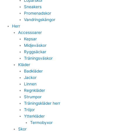
Löparskor
Sneakers
Promenadskor
Vandringskängor
Herr
Accessoarer
Kepsar
Midjeväskor
Ryggsäckar
Träningsväskor
Kläder
Badkläder
Jackor
Linnen
Regnkläder
Strumpor
Träningskläder herr
Tröjor
Ytterkläder
Termobyxor
Skor