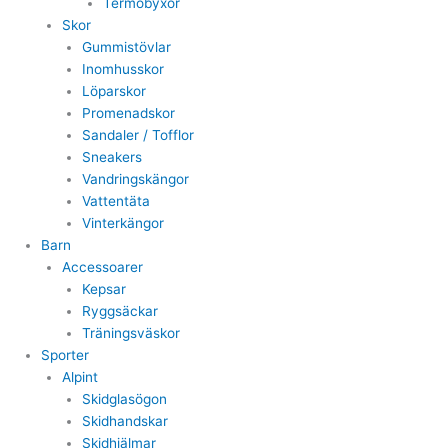
Termobyxor
Skor
Gummistövlar
Inomhusskor
Löparskor
Promenadskor
Sandaler / Tofflor
Sneakers
Vandringskängor
Vattentäta
Vinterkängor
Barn
Accessoarer
Kepsar
Ryggsäckar
Träningsväskor
Sporter
Alpint
Skidglasögon
Skidhandskar
Skidhjälmar