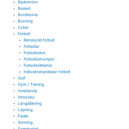
Badminton
Basket
Bordtennis
Boxning
Cykel
Fotboll
Benskydd fotboll
Fotbollar
Fotbollsskor
Fotbollsstrumpor
Fotbollstillbehör
målvaktshandskar fotboll
Golf
Gym / Träning
Innebandy
Ishockey
Längdåkning
Löpning
Padel
Simning
Sommarlek