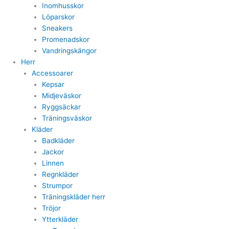
Inomhusskor
Löparskor
Sneakers
Promenadskor
Vandringskängor
Herr
Accessoarer
Kepsar
Midjeväskor
Ryggsäckar
Träningsväskor
Kläder
Badkläder
Jackor
Linnen
Regnkläder
Strumpor
Träningskläder herr
Tröjor
Ytterkläder