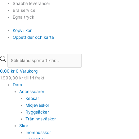
Hoppa
Products
Products
Snabba leveranser
till
search
search
Bra service
innehåll
Egna tryck
Köpvillkor
Öppettider och karta
0,00
kr
0
Varukorg
1.999,00
kr
till fri frakt
Dam
Accessoarer
Kepsar
Midjeväskor
Ryggsäckar
Träningsväskor
Skor
Inomhusskor