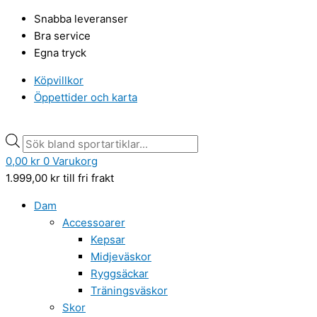
Hoppa
Products
Products
Snabba leveranser
till
search
search
Bra service
innehåll
Egna tryck
Köpvillkor
Öppettider och karta
0,00
kr
0
Varukorg
1.999,00
kr
till fri frakt
Dam
Accessoarer
Kepsar
Midjeväskor
Ryggsäckar
Träningsväskor
Skor