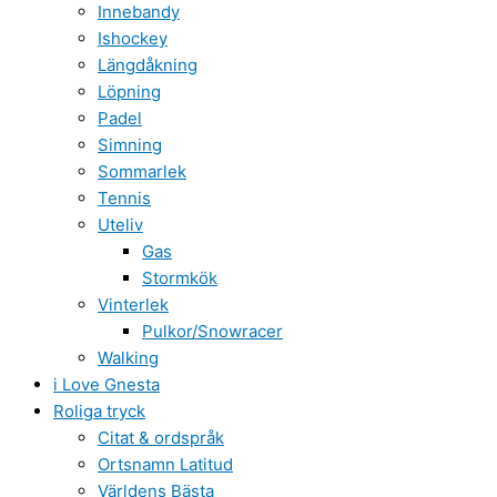
Innebandy
Ishockey
Längdåkning
Löpning
Padel
Simning
Sommarlek
Tennis
Uteliv
Gas
Stormkök
Vinterlek
Pulkor/Snowracer
Walking
i Love Gnesta
Roliga tryck
Citat & ordspråk
Ortsnamn Latitud
Världens Bästa