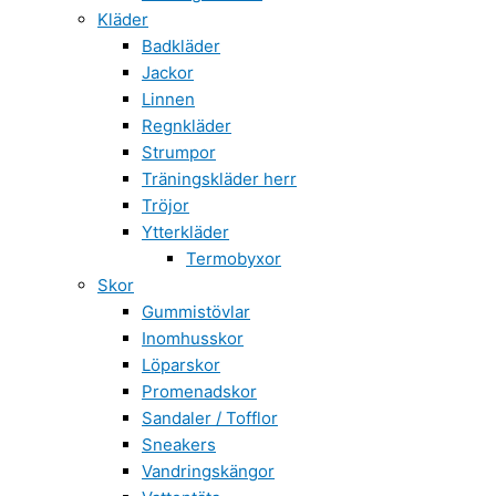
Kläder
Badkläder
Jackor
Linnen
Regnkläder
Strumpor
Träningskläder herr
Tröjor
Ytterkläder
Termobyxor
Skor
Gummistövlar
Inomhusskor
Löparskor
Promenadskor
Sandaler / Tofflor
Sneakers
Vandringskängor