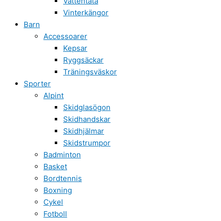
Vattentäta
Vinterkängor
Barn
Accessoarer
Kepsar
Ryggsäckar
Träningsväskor
Sporter
Alpint
Skidglasögon
Skidhandskar
Skidhjälmar
Skidstrumpor
Badminton
Basket
Bordtennis
Boxning
Cykel
Fotboll