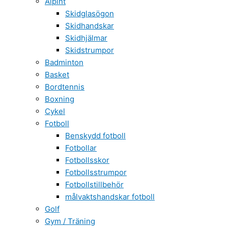
Alpint
Skidglasögon
Skidhandskar
Skidhjälmar
Skidstrumpor
Badminton
Basket
Bordtennis
Boxning
Cykel
Fotboll
Benskydd fotboll
Fotbollar
Fotbollsskor
Fotbollsstrumpor
Fotbollstillbehör
målvaktshandskar fotboll
Golf
Gym / Träning