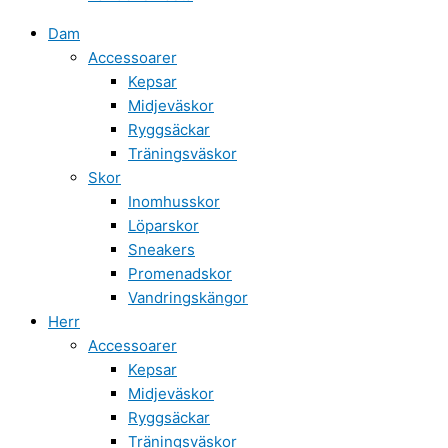
Dam
Accessoarer
Kepsar
Midjeväskor
Ryggsäckar
Träningsväskor
Skor
Inomhusskor
Löparskor
Sneakers
Promenadskor
Vandringskängor
Herr
Accessoarer
Kepsar
Midjeväskor
Ryggsäckar
Träningsväskor