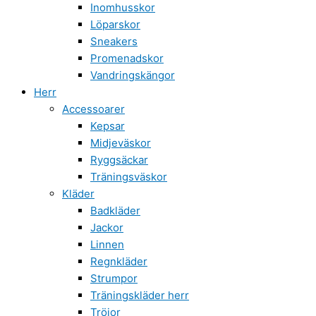
Inomhusskor
Löparskor
Sneakers
Promenadskor
Vandringskängor
Herr
Accessoarer
Kepsar
Midjeväskor
Ryggsäckar
Träningsväskor
Kläder
Badkläder
Jackor
Linnen
Regnkläder
Strumpor
Träningskläder herr
Tröjor