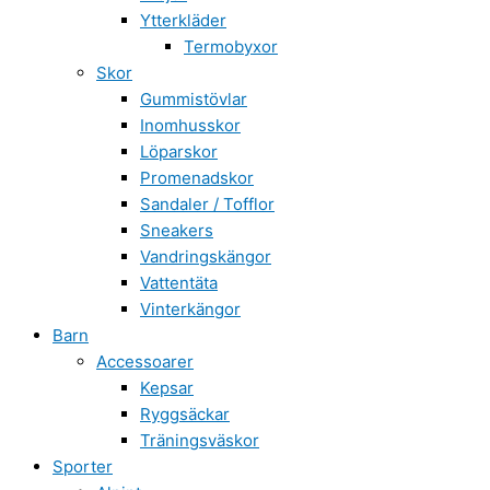
Ytterkläder
Termobyxor
Skor
Gummistövlar
Inomhusskor
Löparskor
Promenadskor
Sandaler / Tofflor
Sneakers
Vandringskängor
Vattentäta
Vinterkängor
Barn
Accessoarer
Kepsar
Ryggsäckar
Träningsväskor
Sporter