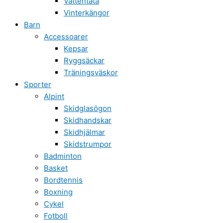
Vattentäta
Vinterkängor
Barn
Accessoarer
Kepsar
Ryggsäckar
Träningsväskor
Sporter
Alpint
Skidglasögon
Skidhandskar
Skidhjälmar
Skidstrumpor
Badminton
Basket
Bordtennis
Boxning
Cykel
Fotboll