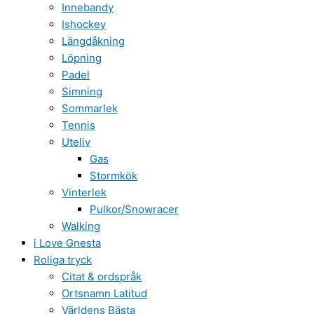
Innebandy
Ishockey
Längdåkning
Löpning
Padel
Simning
Sommarlek
Tennis
Uteliv
Gas
Stormkök
Vinterlek
Pulkor/Snowracer
Walking
i Love Gnesta
Roliga tryck
Citat & ordspråk
Ortsnamn Latitud
Världens Bästa