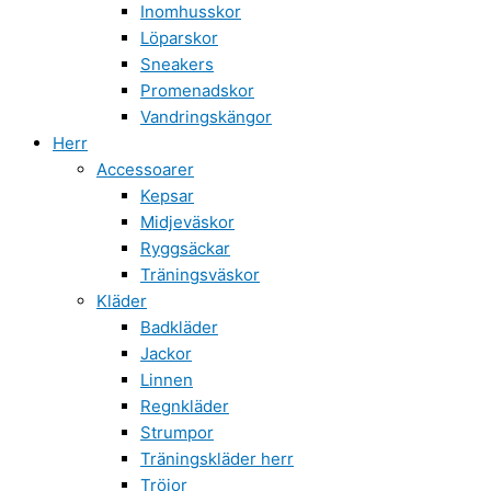
Inomhusskor
Löparskor
Sneakers
Promenadskor
Vandringskängor
Herr
Accessoarer
Kepsar
Midjeväskor
Ryggsäckar
Träningsväskor
Kläder
Badkläder
Jackor
Linnen
Regnkläder
Strumpor
Träningskläder herr
Tröjor