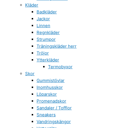
Kläder
Badkläder
Jackor
Linnen
Regnkläder
Strumpor
Träningskläder herr
Tröjor
Ytterkläder
Termobyxor
Skor
Gummistövlar
Inomhusskor
Löparskor
Promenadskor
Sandaler / Tofflor
Sneakers
Vandringskängor