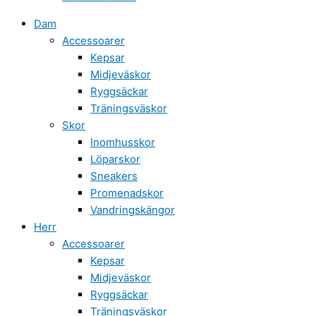
Dam
Accessoarer
Kepsar
Midjeväskor
Ryggsäckar
Träningsväskor
Skor
Inomhusskor
Löparskor
Sneakers
Promenadskor
Vandringskängor
Herr
Accessoarer
Kepsar
Midjeväskor
Ryggsäckar
Träningsväskor