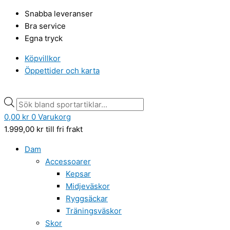
Hoppa
Unihoc
Products
Products
Snabba leveranser
till
Målvaktströja
search
search
Bra service
innehåll
Innebandy
Egna tryck
Unihoc
Shield
Köpvillkor
vit/svart
Öppettider och karta
mängd
0,00
kr
0
Varukorg
1.999,00
kr
till fri frakt
Dam
Accessoarer
Kepsar
Midjeväskor
Ryggsäckar
Träningsväskor
Skor