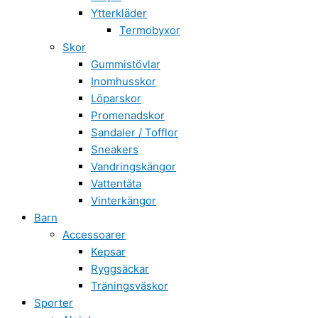
Ytterkläder
Termobyxor
Skor
Gummistövlar
Inomhusskor
Löparskor
Promenadskor
Sandaler / Tofflor
Sneakers
Vandringskängor
Vattentäta
Vinterkängor
Barn
Accessoarer
Kepsar
Ryggsäckar
Träningsväskor
Sporter