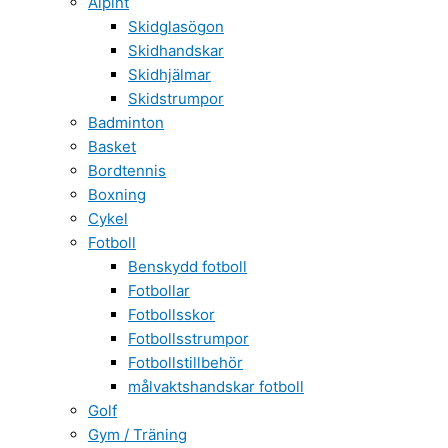
Alpint
Skidglasögon
Skidhandskar
Skidhjälmar
Skidstrumpor
Badminton
Basket
Bordtennis
Boxning
Cykel
Fotboll
Benskydd fotboll
Fotbollar
Fotbollsskor
Fotbollsstrumpor
Fotbollstillbehör
målvaktshandskar fotboll
Golf
Gym / Träning