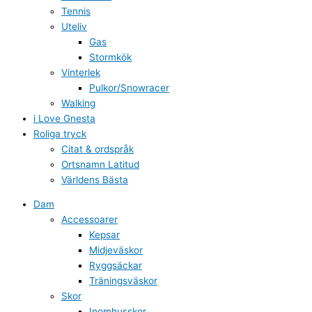
Tennis
Uteliv
Gas
Stormkök
Vinterlek
Pulkor/Snowracer
Walking
i Love Gnesta
Roliga tryck
Citat & ordspråk
Ortsnamn Latitud
Världens Bästa
Dam
Accessoarer
Kepsar
Midjeväskor
Ryggsäckar
Träningsväskor
Skor
Inomhusskor