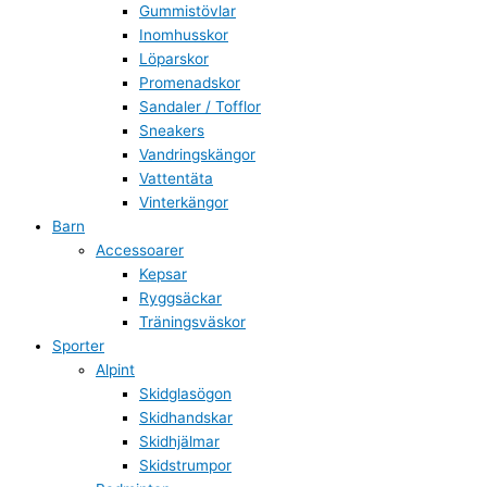
Gummistövlar
Inomhusskor
Löparskor
Promenadskor
Sandaler / Tofflor
Sneakers
Vandringskängor
Vattentäta
Vinterkängor
Barn
Accessoarer
Kepsar
Ryggsäckar
Träningsväskor
Sporter
Alpint
Skidglasögon
Skidhandskar
Skidhjälmar
Skidstrumpor