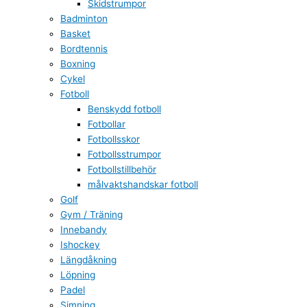
Skidstrumpor
Badminton
Basket
Bordtennis
Boxning
Cykel
Fotboll
Benskydd fotboll
Fotbollar
Fotbollsskor
Fotbollsstrumpor
Fotbollstillbehör
målvaktshandskar fotboll
Golf
Gym / Träning
Innebandy
Ishockey
Längdåkning
Löpning
Padel
Simning