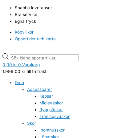
Hoppa
Löparstrumpa
Products
Products
Snabba leveranser
till
Running
search
search
Bra service
innehåll
Active,
Egna tryck
svart,
Seger
Köpvillkor
mängd
Öppettider och karta
0,00
kr
0
Varukorg
1.999,00
kr
till fri frakt
Dam
Accessoarer
Kepsar
Midjeväskor
Ryggsäckar
Träningsväskor
Skor
Inomhusskor
Löparskor