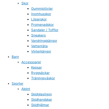
Skor
Gummistövlar
Inomhusskor
Löparskor
Promenadskor
Sandaler / Tofflor
Sneakers
Vandringskängor
Vattentäta
Vinterkängor
Barn
Accessoarer
Kepsar
Ryggsäckar
Träningsväskor
Sporter
Alpint
Skidglasögon
Skidhandskar
Skidhjälmar