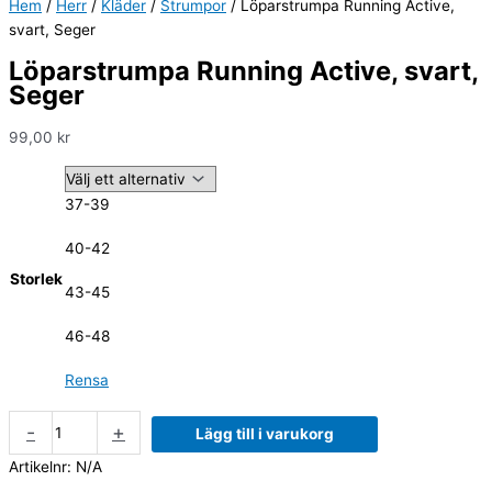
Hem
/
Herr
/
Kläder
/
Strumpor
/ Löparstrumpa Running Active,
svart, Seger
Löparstrumpa Running Active, svart,
Seger
99,00
kr
37-39
40-42
Storlek
43-45
46-48
Rensa
-
+
Lägg till i varukorg
Artikelnr:
N/A