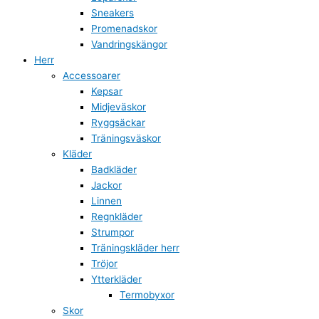
Sneakers
Promenadskor
Vandringskängor
Herr
Accessoarer
Kepsar
Midjeväskor
Ryggsäckar
Träningsväskor
Kläder
Badkläder
Jackor
Linnen
Regnkläder
Strumpor
Träningskläder herr
Tröjor
Ytterkläder
Termobyxor
Skor