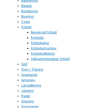
Badminton
Basket
Bordtennis
Boxning
Cykel
Fotboll
Benskydd fotboll
Fotbollar
Fotbollsskor
Fotbollsstrumpor
Fotbollstillbehör
målvaktshandskar fotboll
Golf
Gym / Träning
Innebandy
Ishockey
Längdåkning
Löpning
Padel
Simning
Sommarlek