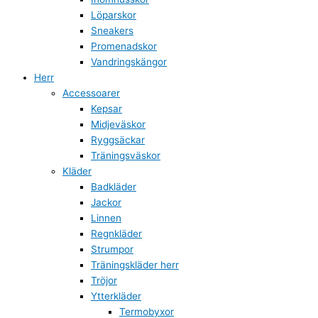
Löparskor
Sneakers
Promenadskor
Vandringskängor
Herr
Accessoarer
Kepsar
Midjeväskor
Ryggsäckar
Träningsväskor
Kläder
Badkläder
Jackor
Linnen
Regnkläder
Strumpor
Träningskläder herr
Tröjor
Ytterkläder
Termobyxor