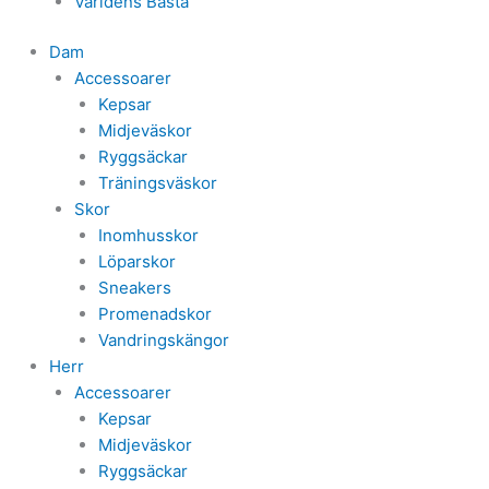
Världens Bästa
Dam
Accessoarer
Kepsar
Midjeväskor
Ryggsäckar
Träningsväskor
Skor
Inomhusskor
Löparskor
Sneakers
Promenadskor
Vandringskängor
Herr
Accessoarer
Kepsar
Midjeväskor
Ryggsäckar