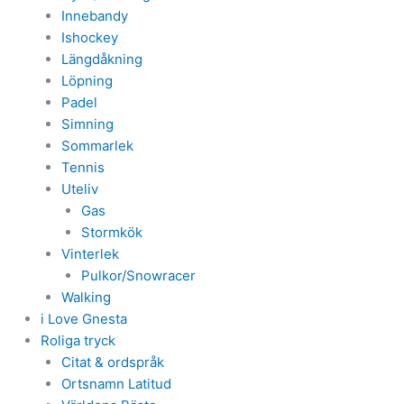
Innebandy
Ishockey
Längdåkning
Löpning
Padel
Simning
Sommarlek
Tennis
Uteliv
Gas
Stormkök
Vinterlek
Pulkor/Snowracer
Walking
i Love Gnesta
Roliga tryck
Citat & ordspråk
Ortsnamn Latitud