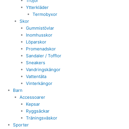
Tröjor
Ytterkläder
Termobyxor
Skor
Gummistövlar
Inomhusskor
Löparskor
Promenadskor
Sandaler / Tofflor
Sneakers
Vandringskängor
Vattentäta
Vinterkängor
Barn
Accessoarer
Kepsar
Ryggsäckar
Träningsväskor
Sporter