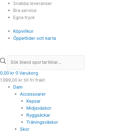
Hoppa
Products
Products
Snabba leveranser
till
search
search
Bra service
innehåll
Egna tryck
Köpvillkor
Öppettider och karta
0,00
kr
0
Varukorg
1.999,00
kr
till fri frakt
Dam
Accessoarer
Kepsar
Midjeväskor
Ryggsäckar
Träningsväskor
Skor