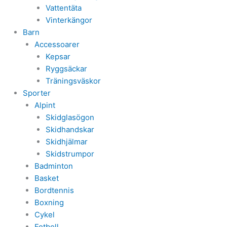
Vattentäta
Vinterkängor
Barn
Accessoarer
Kepsar
Ryggsäckar
Träningsväskor
Sporter
Alpint
Skidglasögon
Skidhandskar
Skidhjälmar
Skidstrumpor
Badminton
Basket
Bordtennis
Boxning
Cykel
Fotboll