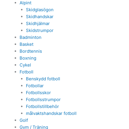
Alpint
Skidglasögon
Skidhandskar
Skidhjälmar
Skidstrumpor
Badminton
Basket
Bordtennis
Boxning
Cykel
Fotboll
Benskydd fotboll
Fotbollar
Fotbollsskor
Fotbollsstrumpor
Fotbollstillbehör
målvaktshandskar fotboll
Golf
Gym / Träning