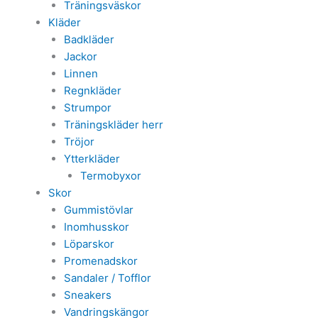
Träningsväskor
Kläder
Badkläder
Jackor
Linnen
Regnkläder
Strumpor
Träningskläder herr
Tröjor
Ytterkläder
Termobyxor
Skor
Gummistövlar
Inomhusskor
Löparskor
Promenadskor
Sandaler / Tofflor
Sneakers
Vandringskängor