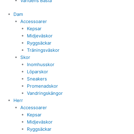
Världens Bästa
Dam
Accessoarer
Kepsar
Midjeväskor
Ryggsäckar
Träningsväskor
Skor
Inomhusskor
Löparskor
Sneakers
Promenadskor
Vandringskängor
Herr
Accessoarer
Kepsar
Midjeväskor
Ryggsäckar