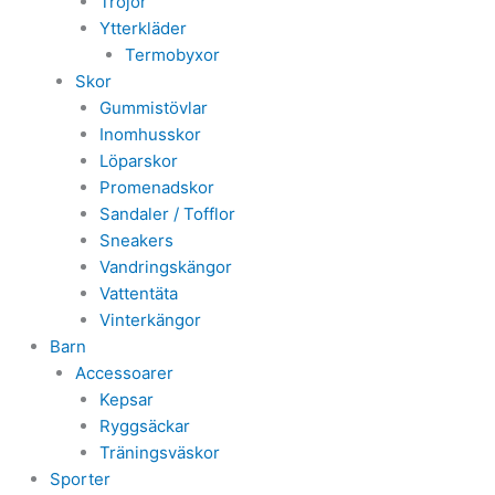
Tröjor
Ytterkläder
Termobyxor
Skor
Gummistövlar
Inomhusskor
Löparskor
Promenadskor
Sandaler / Tofflor
Sneakers
Vandringskängor
Vattentäta
Vinterkängor
Barn
Accessoarer
Kepsar
Ryggsäckar
Träningsväskor
Sporter