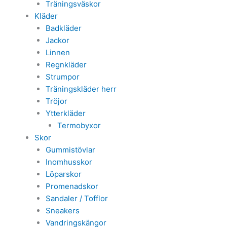
Träningsväskor
Kläder
Badkläder
Jackor
Linnen
Regnkläder
Strumpor
Träningskläder herr
Tröjor
Ytterkläder
Termobyxor
Skor
Gummistövlar
Inomhusskor
Löparskor
Promenadskor
Sandaler / Tofflor
Sneakers
Vandringskängor