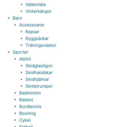
Vattentäta
Vinterkängor
Barn
Accessoarer
Kepsar
Ryggsäckar
Träningsväskor
Sporter
Alpint
Skidglasögon
Skidhandskar
Skidhjälmar
Skidstrumpor
Badminton
Basket
Bordtennis
Boxning
Cykel
Fotboll