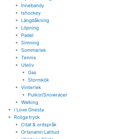
Innebandy
Ishockey
Längdåkning
Löpning
Padel
Simning
Sommarlek
Tennis
Uteliv
Gas
Stormkök
Vinterlek
Pulkor/Snowracer
Walking
i Love Gnesta
Roliga tryck
Citat & ordspråk
Ortsnamn Latitud