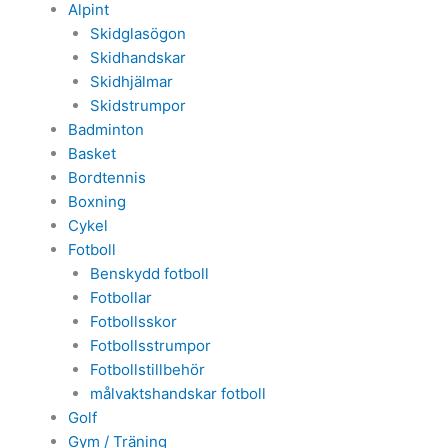
Alpint
Skidglasögon
Skidhandskar
Skidhjälmar
Skidstrumpor
Badminton
Basket
Bordtennis
Boxning
Cykel
Fotboll
Benskydd fotboll
Fotbollar
Fotbollsskor
Fotbollsstrumpor
Fotbollstillbehör
målvaktshandskar fotboll
Golf
Gym / Träning