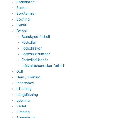
Badminton
Basket
Bordtennis
Boxning
Cykel
Fotboll
Benskydd fotboll
Fotbollar
Fotbollsskor
Fotbollsstrumpor
Fotbollstillbehör
målvaktshandskar fotboll
Golf
Gym / Träning
Innebandy
Ishockey
Längdåkning
Löpning
Padel
Simning
Sommarlek