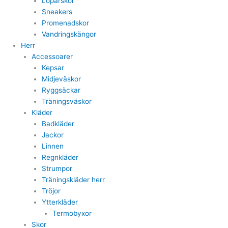
Löparskor
Sneakers
Promenadskor
Vandringskängor
Herr
Accessoarer
Kepsar
Midjeväskor
Ryggsäckar
Träningsväskor
Kläder
Badkläder
Jackor
Linnen
Regnkläder
Strumpor
Träningskläder herr
Tröjor
Ytterkläder
Termobyxor
Skor