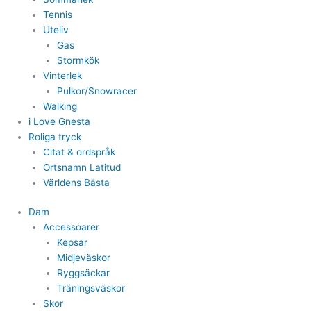
Tennis
Uteliv
Gas
Stormkök
Vinterlek
Pulkor/Snowracer
Walking
i Love Gnesta
Roliga tryck
Citat & ordspråk
Ortsnamn Latitud
Världens Bästa
Dam
Accessoarer
Kepsar
Midjeväskor
Ryggsäckar
Träningsväskor
Skor