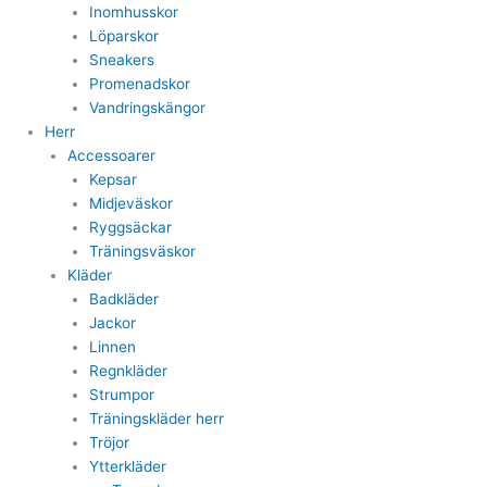
Inomhusskor
Löparskor
Sneakers
Promenadskor
Vandringskängor
Herr
Accessoarer
Kepsar
Midjeväskor
Ryggsäckar
Träningsväskor
Kläder
Badkläder
Jackor
Linnen
Regnkläder
Strumpor
Träningskläder herr
Tröjor
Ytterkläder