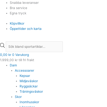
Hoppa
Products
Products
Snabba leveranser
till
search
search
Bra service
innehåll
Egna tryck
Köpvillkor
Öppettider och karta
0,00
kr
0
Varukorg
1.999,00
kr
till fri frakt
Dam
Accessoarer
Kepsar
Midjeväskor
Ryggsäckar
Träningsväskor
Skor
Inomhusskor