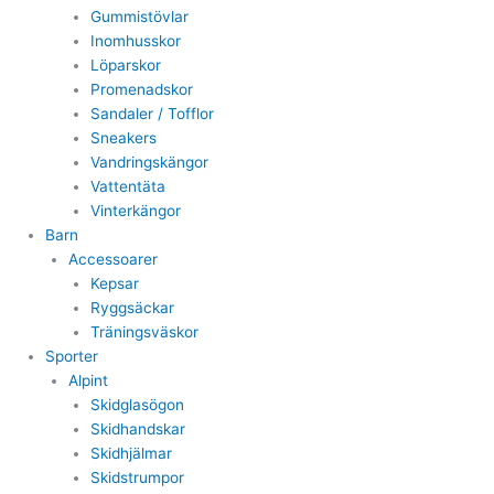
Gummistövlar
Inomhusskor
Löparskor
Promenadskor
Sandaler / Tofflor
Sneakers
Vandringskängor
Vattentäta
Vinterkängor
Barn
Accessoarer
Kepsar
Ryggsäckar
Träningsväskor
Sporter
Alpint
Skidglasögon
Skidhandskar
Skidhjälmar
Skidstrumpor