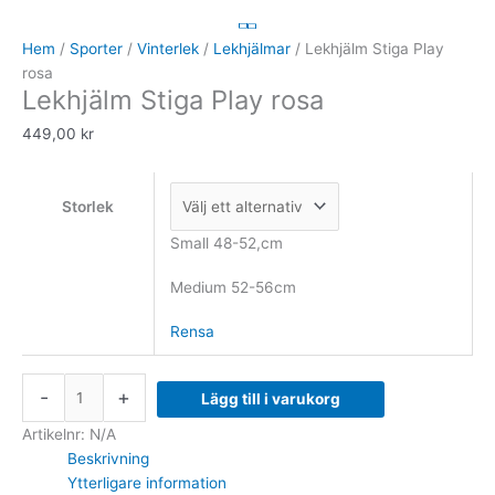
Stiga
Play
Hem
/
Sporter
/
Vinterlek
/
Lekhjälmar
/ Lekhjälm Stiga Play
rosa
rosa
Lekhjälm Stiga Play rosa
mängd
449,00
kr
Storlek
Small 48-52,cm
Medium 52-56cm
Rensa
-
+
Lägg till i varukorg
Artikelnr:
N/A
Beskrivning
Ytterligare information