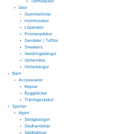
Termobyxor
Skor
Gummistövlar
Inomhusskor
Löparskor
Promenadskor
Sandaler / Tofflor
Sneakers
Vandringskängor
Vattentäta
Vinterkängor
Barn
Accessoarer
Kepsar
Ryggsäckar
Träningsväskor
Sporter
Alpint
Skidglasögon
Skidhandskar
Skidhjälmar