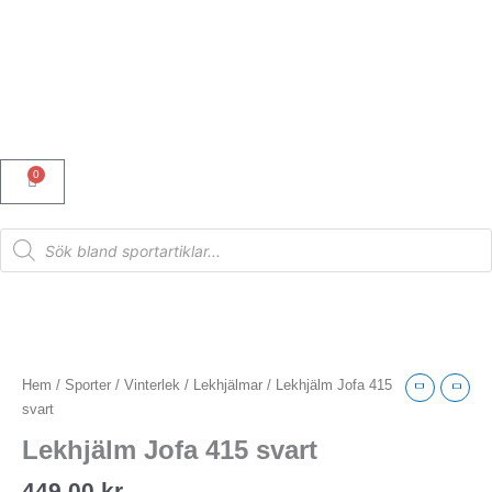
Hoppa
till
innehåll
0
Varukorg
Products
search
Lekhjälm
Jofa
415
Hem
/
Sporter
/
Vinterlek
/
Lekhjälmar
/ Lekhjälm Jofa 415
svart
svart
mängd
Lekhjälm Jofa 415 svart
449,00
kr