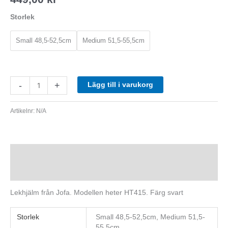
Storlek
Small 48,5-52,5cm
Medium 51,5-55,5cm
-
+
Lägg till i varukorg
Artikelnr:
N/A
Beskrivning
Ytterligare information
Lekhjälm från Jofa. Modellen heter HT415. Färg svart
Storlek
Small 48,5-52,5cm, Medium 51,5-
55,5cm