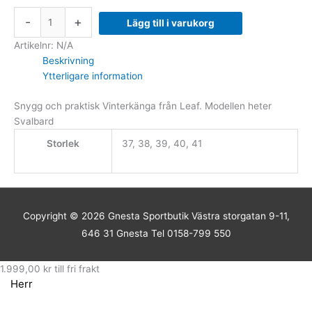
-
+
Lägg till i varukorg
Artikelnr:
N/A
Beskrivning
Ytterligare information
Snygg och praktisk Vinterkänga från Leaf. Modellen heter
Svalbard
Storlek
37, 38, 39, 40, 41
Copyright © 2026
Gnesta Sportbutik
Västra storgatan 9-11,
646 31 Gnesta Tel 0158-799 550
1.999,00
kr
till fri frakt
Herr