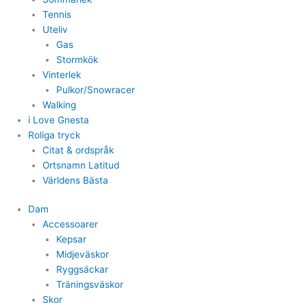
Tennis
Uteliv
Gas
Stormkök
Vinterlek
Pulkor/Snowracer
Walking
i Love Gnesta
Roliga tryck
Citat & ordspråk
Ortsnamn Latitud
Världens Bästa
Dam
Accessoarer
Kepsar
Midjeväskor
Ryggsäckar
Träningsväskor
Skor