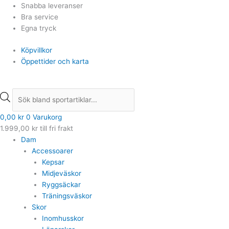
Hoppa
Products
Products
Snabba leveranser
till
search
search
Bra service
innehåll
Egna tryck
Köpvillkor
Öppettider och karta
0,00
kr
0
Varukorg
1.999,00
kr
till fri frakt
Dam
Accessoarer
Kepsar
Midjeväskor
Ryggsäckar
Träningsväskor
Skor
Inomhusskor