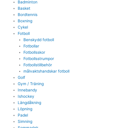
Badminton
Basket
Bordtennis
Boxning
Cykel
Fotboll
Benskydd fotboll
Fotbollar
Fotbollsskor
Fotbollsstrumpor
Fotbollstillbehör
målvaktshandskar fotboll
Golf
Gym / Träning
Innebandy
Ishockey
Längdåkning
Löpning
Padel
Simning
Sommarlek