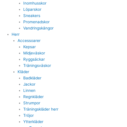
Inomhusskor
Löparskor
Sneakers
Promenadskor
Vandringskängor
Herr
Accessoarer
Kepsar
Midjeväskor
Ryggsäckar
Träningsväskor
Kläder
Badkläder
Jackor
Linnen
Regnkläder
Strumpor
Träningskläder herr
Tröjor
Ytterkläder