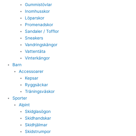
Gummistövlar
Inomhusskor
Löparskor
Promenadskor
Sandaler / Tofflor
Sneakers
Vandringskängor
Vattentäta
Vinterkängor
Barn
Accessoarer
Kepsar
Ryggsäckar
Träningsväskor
Sporter
Alpint
Skidglasögon
Skidhandskar
Skidhjälmar
Skidstrumpor