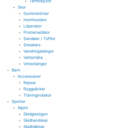
Termobyxor
Skor
Gummistövlar
Inomhusskor
Löparskor
Promenadskor
Sandaler / Tofflor
Sneakers
Vandringskängor
Vattentäta
Vinterkängor
Barn
Accessoarer
Kepsar
Ryggsäckar
Träningsväskor
Sporter
Alpint
Skidglasögon
Skidhandskar
Skidhjälmar