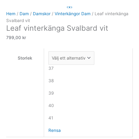
vinterkänga
Svalbard
Hem
/
Dam
/
Damskor
/
Vinterkängor Dam
/ Leaf vinterkänga
vit
Svalbard vit
Leaf vinterkänga Svalbard vit
mängd
799,00
kr
Storlek
37
38
39
40
41
Rensa