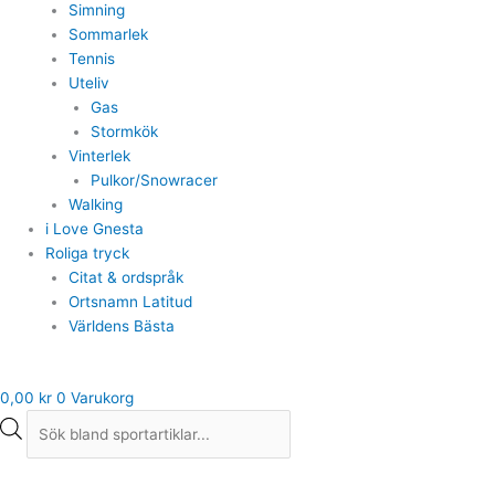
Simning
Sommarlek
Tennis
Uteliv
Gas
Stormkök
Vinterlek
Pulkor/Snowracer
Walking
i Love Gnesta
Roliga tryck
Citat & ordspråk
Ortsnamn Latitud
Världens Bästa
0,00
kr
0
Varukorg
Leaf