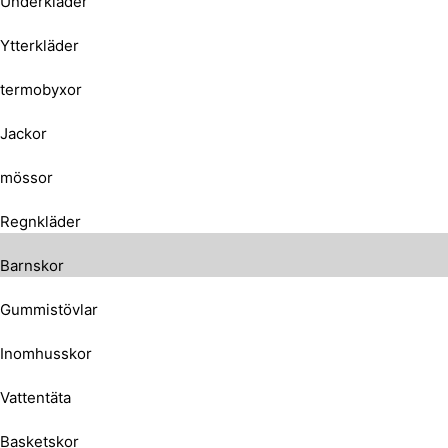
Underkläder
Ytterkläder
termobyxor
Jackor
mössor
Regnkläder
Barnskor
Gummistövlar
Inomhusskor
Vattentäta
Basketskor