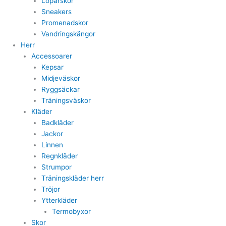
Löparskor
Sneakers
Promenadskor
Vandringskängor
Herr
Accessoarer
Kepsar
Midjeväskor
Ryggsäckar
Träningsväskor
Kläder
Badkläder
Jackor
Linnen
Regnkläder
Strumpor
Träningskläder herr
Tröjor
Ytterkläder
Termobyxor
Skor