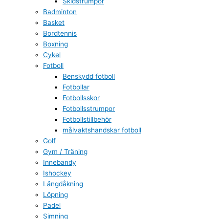
Skidstrumpor
Badminton
Basket
Bordtennis
Boxning
Cykel
Fotboll
Benskydd fotboll
Fotbollar
Fotbollsskor
Fotbollsstrumpor
Fotbollstillbehör
målvaktshandskar fotboll
Golf
Gym / Träning
Innebandy
Ishockey
Längdåkning
Löpning
Padel
Simning