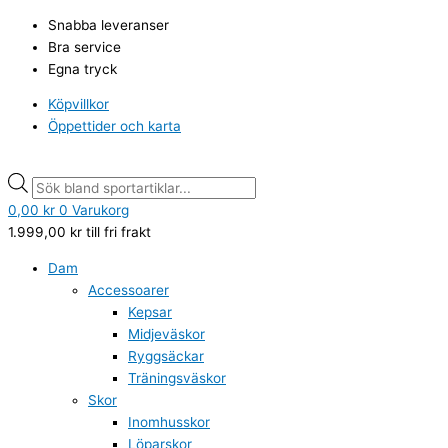
Hoppa
Products
Products
Snabba leveranser
till
search
search
Bra service
innehåll
Egna tryck
Köpvillkor
Öppettider och karta
0,00
kr
0
Varukorg
1.999,00
kr
till fri frakt
Dam
Accessoarer
Kepsar
Midjeväskor
Ryggsäckar
Träningsväskor
Skor
Inomhusskor
Löparskor