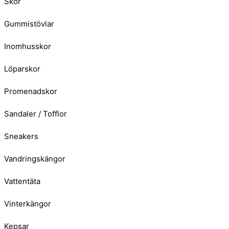
Skor
Gummistövlar
Inomhusskor
Löparskor
Promenadskor
Sandaler / Tofflor
Sneakers
Vandringskängor
Vattentäta
Vinterkängor
Kepsar