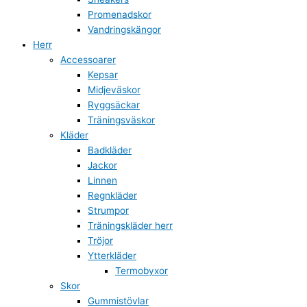
Promenadskor
Vandringskängor
Herr
Accessoarer
Kepsar
Midjeväskor
Ryggsäckar
Träningsväskor
Kläder
Badkläder
Jackor
Linnen
Regnkläder
Strumpor
Träningskläder herr
Tröjor
Ytterkläder
Termobyxor
Skor
Gummistövlar