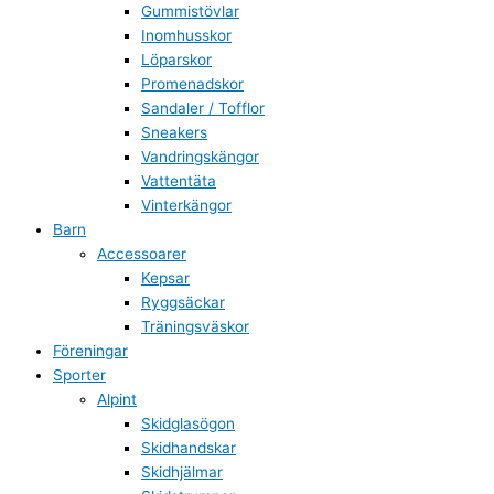
Gummistövlar
Inomhusskor
Löparskor
Promenadskor
Sandaler / Tofflor
Sneakers
Vandringskängor
Vattentäta
Vinterkängor
Barn
Accessoarer
Kepsar
Ryggsäckar
Träningsväskor
Föreningar
Sporter
Alpint
Skidglasögon
Skidhandskar
Skidhjälmar