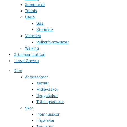
Sommarlek
Tennis
Uteliv
Gas
Stormkök
Vinterlek
Pulkor/Snowracer
Walking
Ortsnamn Latitud
i Love Gnesta
Dam
Accessoarer
Kepsar
Midjeväskor
Ryggsäckar
Träningsväskor
Skor
Inomhusskor
Löparskor
Sneakers