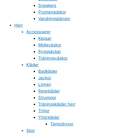
Sneakers
Promenadskor
Vandringskängor
Herr
Accessoarer
Kepsar
Midjeväskor
Ryggsäckar
Träningsväskor
Kläder
Badkläder
Jackor
Linnen
Regnkläder
Strumpor
Träningskläder herr
Tröjor
Ytterkläder
Termobyxor
Skor