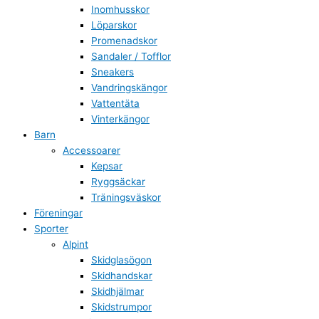
Inomhusskor
Löparskor
Promenadskor
Sandaler / Tofflor
Sneakers
Vandringskängor
Vattentäta
Vinterkängor
Barn
Accessoarer
Kepsar
Ryggsäckar
Träningsväskor
Föreningar
Sporter
Alpint
Skidglasögon
Skidhandskar
Skidhjälmar
Skidstrumpor