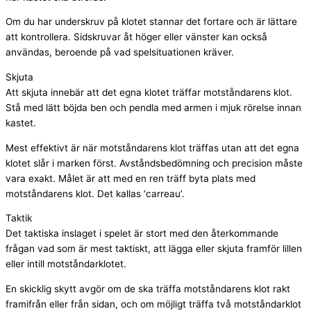
Om du har underskruv på klotet stannar det fortare och är lättare
att kontrollera. Sidskruvar åt höger eller vänster kan också
användas, beroende på vad spelsituationen kräver.
Skjuta
Att skjuta innebär att det egna klotet träffar motståndarens klot.
Stå med lätt böjda ben och pendla med armen i mjuk rörelse innan
kastet.
Mest effektivt är när motståndarens klot träffas utan att det egna
klotet slår i marken först. Avståndsbedömning och precision måste
vara exakt. Målet är att med en ren träff byta plats med
motståndarens klot. Det kallas ‘carreau’.
Taktik
Det taktiska inslaget i spelet är stort med den återkommande
frågan vad som är mest taktiskt, att lägga eller skjuta framför lillen
eller intill motståndarklotet.
En skicklig skytt avgör om de ska träffa motståndarens klot rakt
framifrån eller från sidan, och om möjligt träffa två motståndarklot