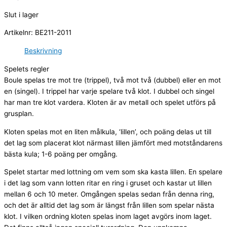
Slut i lager
Artikelnr:
BE211-2011
Beskrivning
Spelets regler
Boule spelas tre mot tre (trippel), två mot två (dubbel) eller en mot
en (singel). I trippel har varje spelare två klot. I dubbel och singel
har man tre klot vardera. Kloten är av metall och spelet utförs på
grusplan.
Kloten spelas mot en liten målkula, ‘lillen’, och poäng delas ut till
det lag som placerat klot närmast lillen jämfört med motståndarens
bästa kula; 1-6 poäng per omgång.
Spelet startar med lottning om vem som ska kasta lillen. En spelare
i det lag som vann lotten ritar en ring i gruset och kastar ut lillen
mellan 6 och 10 meter. Omgången spelas sedan från denna ring,
och det är alltid det lag som är längst från lillen som spelar nästa
klot. I vilken ordning kloten spelas inom laget avgörs inom laget.