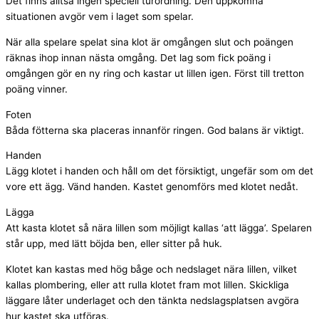
Det finns alltså ingen speciell turordning. Den uppkomna
situationen avgör vem i laget som spelar.
När alla spelare spelat sina klot är omgången slut och poängen
räknas ihop innan nästa omgång. Det lag som fick poäng i
omgången gör en ny ring och kastar ut lillen igen. Först till tretton
poäng vinner.
Foten
Båda fötterna ska placeras innanför ringen. God balans är viktigt.
Handen
Lägg klotet i handen och håll om det försiktigt, ungefär som om det
vore ett ägg. Vänd handen. Kastet genomförs med klotet nedåt.
Lägga
Att kasta klotet så nära lillen som möjligt kallas ‘att lägga’. Spelaren
står upp, med lätt böjda ben, eller sitter på huk.
Klotet kan kastas med hög båge och nedslaget nära lillen, vilket
kallas plombering, eller att rulla klotet fram mot lillen. Skickliga
läggare låter underlaget och den tänkta nedslagsplatsen avgöra
hur kastet ska utföras.