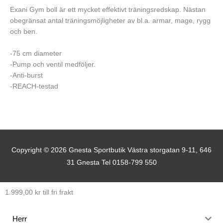
Exani Gym boll är ett mycket effektivt träningsredskap. Nästan
obegränsat antal träningsmöjligheter av bl.a. armar, mage, rygg
och ben.
-75 cm diameter
-Pump och ventil medföljer.
-Anti-burst
-REACH-testad
Copyright © 2026
Gnesta Sportbutik
Västra storgatan 9-11, 646
31 Gnesta Tel 0158-799 550
1.999,00
kr
till fri frakt
Herr