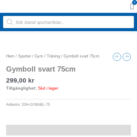
0
Hoppa
Va
till
innehåll
Products
search
Hem
/
Sporter
/
Gym / Träning
/ Gymboll svart 75cm
Gymboll svart 75cm
299,00
kr
Tillgänglighet:
Slut i lager
Artikelnr:
20H-GYBABL-75
Beskrivning