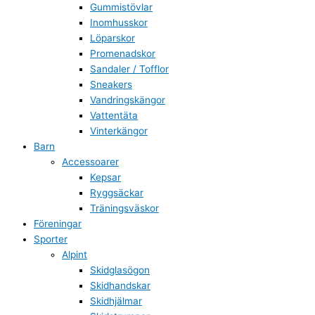
Gummistövlar
Inomhusskor
Löparskor
Promenadskor
Sandaler / Tofflor
Sneakers
Vandringskängor
Vattentäta
Vinterkängor
Barn
Accessoarer
Kepsar
Ryggsäckar
Träningsväskor
Föreningar
Sporter
Alpint
Skidglasögon
Skidhandskar
Skidhjälmar