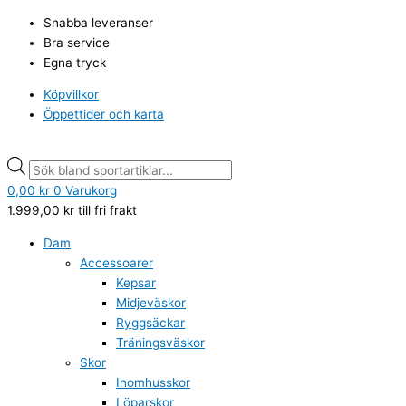
Hoppa
Kettle
Products
Products
Snabba leveranser
till
Bell
search
search
Bra service
innehåll
10kg
Egna tryck
mängd
Köpvillkor
Öppettider och karta
0,00
kr
0
Varukorg
1.999,00
kr
till fri frakt
Dam
Accessoarer
Kepsar
Midjeväskor
Ryggsäckar
Träningsväskor
Skor
Inomhusskor
Löparskor