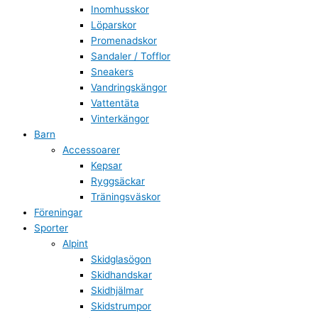
Inomhusskor
Löparskor
Promenadskor
Sandaler / Tofflor
Sneakers
Vandringskängor
Vattentäta
Vinterkängor
Barn
Accessoarer
Kepsar
Ryggsäckar
Träningsväskor
Föreningar
Sporter
Alpint
Skidglasögon
Skidhandskar
Skidhjälmar
Skidstrumpor