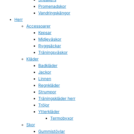
Promenadskor
Vandringskängor
Herr
Accessoarer
Kepsar
Midjeväskor
Ryggsäckar
Träningsväskor
Kläder
Badkläder
Jackor
Linnen
Regnkläder
Strumpor
Träningskläder herr
Tröjor
Ytterkläder
Termobyxor
Skor
Gummistövlar