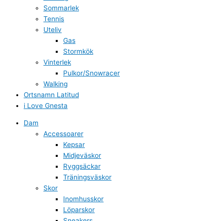
Sommarlek
Tennis
Uteliv
Gas
Stormkök
Vinterlek
Pulkor/Snowracer
Walking
Ortsnamn Latitud
i Love Gnesta
Dam
Accessoarer
Kepsar
Midjeväskor
Ryggsäckar
Träningsväskor
Skor
Inomhusskor
Löparskor
Sneakers