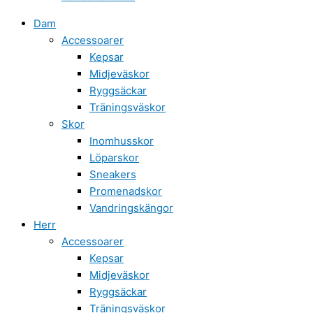
Dam
Accessoarer
Kepsar
Midjeväskor
Ryggsäckar
Träningsväskor
Skor
Inomhusskor
Löparskor
Sneakers
Promenadskor
Vandringskängor
Herr
Accessoarer
Kepsar
Midjeväskor
Ryggsäckar
Träningsväskor