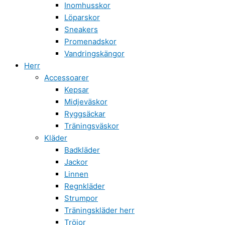
Inomhusskor
Löparskor
Sneakers
Promenadskor
Vandringskängor
Herr
Accessoarer
Kepsar
Midjeväskor
Ryggsäckar
Träningsväskor
Kläder
Badkläder
Jackor
Linnen
Regnkläder
Strumpor
Träningskläder herr
Tröjor