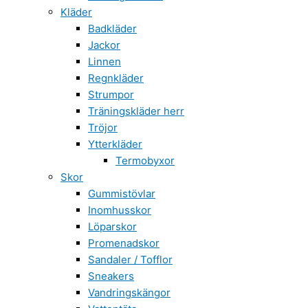
Kläder
Badkläder
Jackor
Linnen
Regnkläder
Strumpor
Träningskläder herr
Tröjor
Ytterkläder
Termobyxor
Skor
Gummistövlar
Inomhusskor
Löparskor
Promenadskor
Sandaler / Tofflor
Sneakers
Vandringskängor