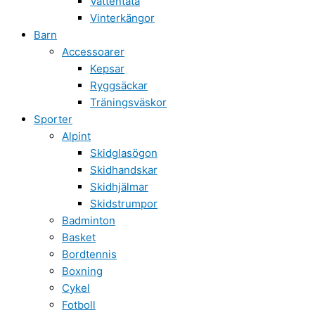
Vattentäta
Vinterkängor
Barn
Accessoarer
Kepsar
Ryggsäckar
Träningsväskor
Sporter
Alpint
Skidglasögon
Skidhandskar
Skidhjälmar
Skidstrumpor
Badminton
Basket
Bordtennis
Boxning
Cykel
Fotboll