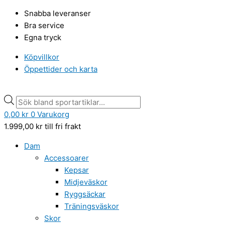
Hoppa
Kedjelås
Products
Products
Snabba leveranser
till
Bike
search
search
Bra service
innehåll
Attitude
Egna tryck
Mattsvart
3,5x900mm
Köpvillkor
m/Kod
Öppettider och karta
mängd
0,00
kr
0
Varukorg
1.999,00
kr
till fri frakt
Dam
Accessoarer
Kepsar
Midjeväskor
Ryggsäckar
Träningsväskor
Skor