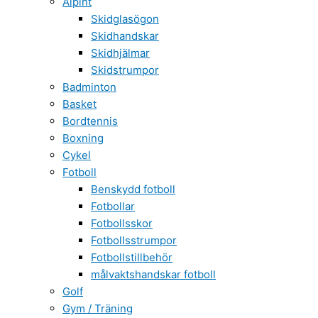
Alpint
Skidglasögon
Skidhandskar
Skidhjälmar
Skidstrumpor
Badminton
Basket
Bordtennis
Boxning
Cykel
Fotboll
Benskydd fotboll
Fotbollar
Fotbollsskor
Fotbollsstrumpor
Fotbollstillbehör
målvaktshandskar fotboll
Golf
Gym / Träning