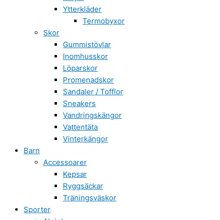
Ytterkläder
Termobyxor
Skor
Gummistövlar
Inomhusskor
Löparskor
Promenadskor
Sandaler / Tofflor
Sneakers
Vandringskängor
Vattentäta
Vinterkängor
Barn
Accessoarer
Kepsar
Ryggsäckar
Träningsväskor
Sporter