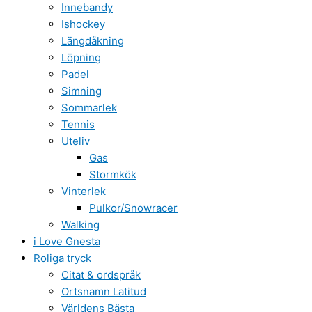
Innebandy
Ishockey
Längdåkning
Löpning
Padel
Simning
Sommarlek
Tennis
Uteliv
Gas
Stormkök
Vinterlek
Pulkor/Snowracer
Walking
i Love Gnesta
Roliga tryck
Citat & ordspråk
Ortsnamn Latitud
Världens Bästa