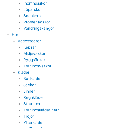
Inomhusskor
Löparskor
Sneakers
Promenadskor
Vandringskängor
Herr
Accessoarer
Kepsar
Midjeväskor
Ryggsäckar
Träningsväskor
Kläder
Badkläder
Jackor
Linnen
Regnkläder
Strumpor
Träningskläder herr
Tröjor
Ytterkläder