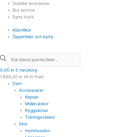
Hoppa
Products
Products
Snabba leveranser
till
search
search
Bra service
innehåll
Egna tryck
Köpvillkor
Öppettider och karta
0,00
kr
0
Varukorg
1.999,00
kr
till fri frakt
Dam
Accessoarer
Kepsar
Midjeväskor
Ryggsäckar
Träningsväskor
Skor
Inomhusskor