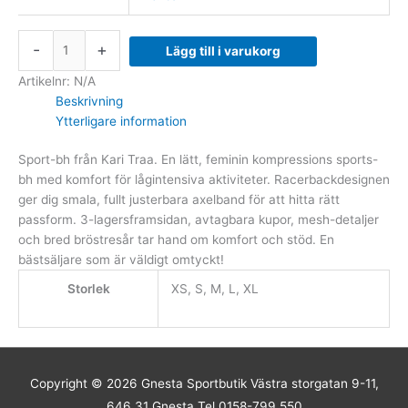
-
+
Lägg till i varukorg
Artikelnr:
N/A
Beskrivning
Ytterligare information
Sport-bh från Kari Traa. En lätt, feminin kompressions sports-
bh med komfort för lågintensiva aktiviteter. Racerbackdesignen
ger dig smala, fullt justerbara axelband för att hitta rätt
passform. 3-lagersframsidan, avtagbara kupor, mesh-detaljer
och bred bröstresår tar hand om komfort och stöd. En
bästsäljare som är väldigt omtyckt!
Storlek
XS, S, M, L, XL
Copyright © 2026
Gnesta Sportbutik
Västra storgatan 9-11,
646 31 Gnesta Tel 0158-799 550