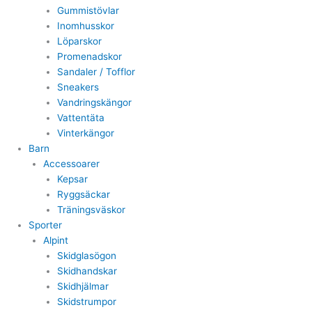
Gummistövlar
Inomhusskor
Löparskor
Promenadskor
Sandaler / Tofflor
Sneakers
Vandringskängor
Vattentäta
Vinterkängor
Barn
Accessoarer
Kepsar
Ryggsäckar
Träningsväskor
Sporter
Alpint
Skidglasögon
Skidhandskar
Skidhjälmar
Skidstrumpor