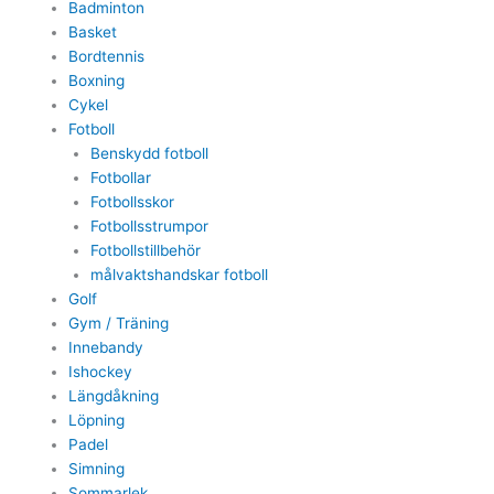
Badminton
Basket
Bordtennis
Boxning
Cykel
Fotboll
Benskydd fotboll
Fotbollar
Fotbollsskor
Fotbollsstrumpor
Fotbollstillbehör
målvaktshandskar fotboll
Golf
Gym / Träning
Innebandy
Ishockey
Längdåkning
Löpning
Padel
Simning
Sommarlek