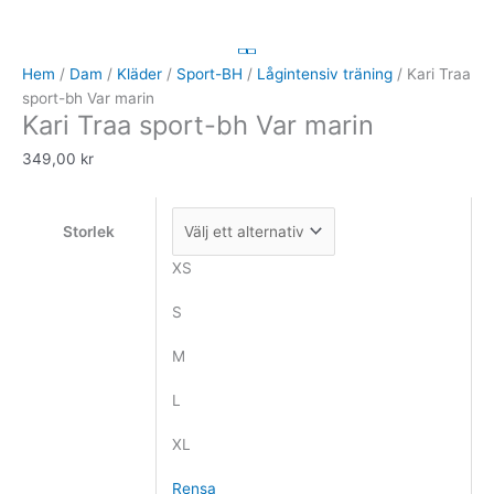
Traa
sport-
bh
Hem
/
Dam
/
Kläder
/
Sport-BH
/
Lågintensiv träning
/ Kari Traa
Var
sport-bh Var marin
Kari Traa sport-bh Var marin
marin
mängd
349,00
kr
Storlek
XS
S
M
L
XL
Rensa