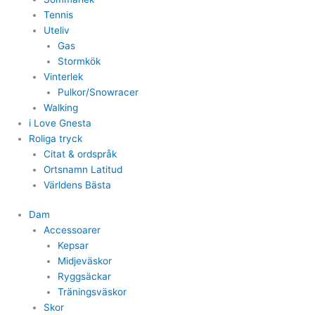
Tennis
Uteliv
Gas
Stormkök
Vinterlek
Pulkor/Snowracer
Walking
i Love Gnesta
Roliga tryck
Citat & ordspråk
Ortsnamn Latitud
Världens Bästa
Dam
Accessoarer
Kepsar
Midjeväskor
Ryggsäckar
Träningsväskor
Skor