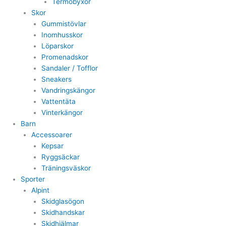
Termobyxor
Skor
Gummistövlar
Inomhusskor
Löparskor
Promenadskor
Sandaler / Tofflor
Sneakers
Vandringskängor
Vattentäta
Vinterkängor
Barn
Accessoarer
Kepsar
Ryggsäckar
Träningsväskor
Sporter
Alpint
Skidglasögon
Skidhandskar
Skidhjälmar