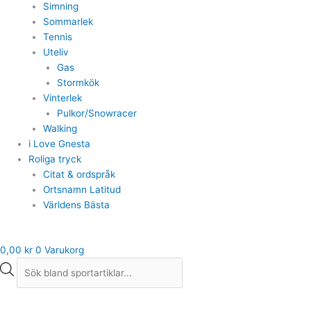
Simning
Sommarlek
Tennis
Uteliv
Gas
Stormkök
Vinterlek
Pulkor/Snowracer
Walking
i Love Gnesta
Roliga tryck
Citat & ordspråk
Ortsnamn Latitud
Världens Bästa
0,00
kr
0
Varukorg
Kari