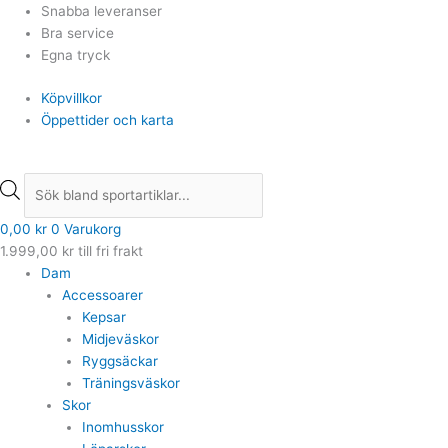
Hoppa
Products
Products
Snabba leveranser
till
search
search
Bra service
innehåll
Egna tryck
Köpvillkor
Öppettider och karta
0,00
kr
0
Varukorg
1.999,00
kr
till fri frakt
Dam
Accessoarer
Kepsar
Midjeväskor
Ryggsäckar
Träningsväskor
Skor
Inomhusskor