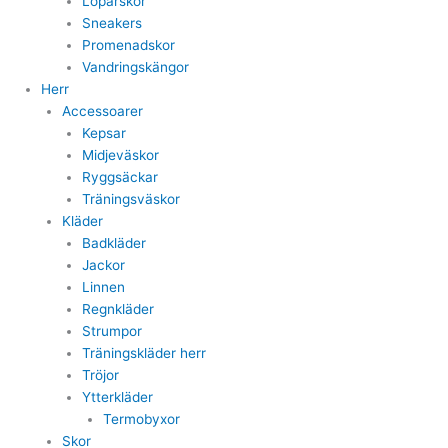
Löparskor
Sneakers
Promenadskor
Vandringskängor
Herr
Accessoarer
Kepsar
Midjeväskor
Ryggsäckar
Träningsväskor
Kläder
Badkläder
Jackor
Linnen
Regnkläder
Strumpor
Träningskläder herr
Tröjor
Ytterkläder
Termobyxor
Skor