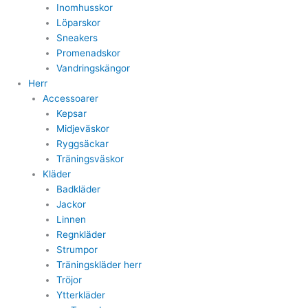
Inomhusskor
Löparskor
Sneakers
Promenadskor
Vandringskängor
Herr
Accessoarer
Kepsar
Midjeväskor
Ryggsäckar
Träningsväskor
Kläder
Badkläder
Jackor
Linnen
Regnkläder
Strumpor
Träningskläder herr
Tröjor
Ytterkläder