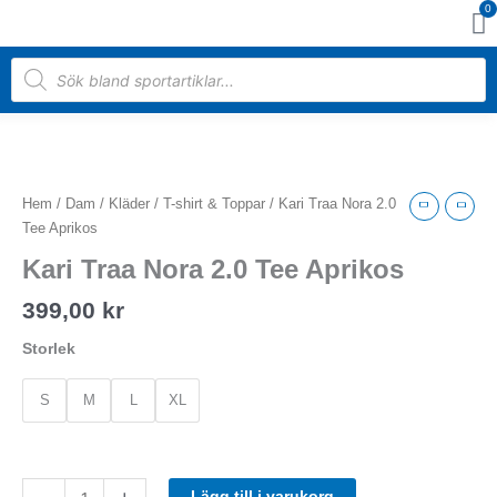
0
Hoppa
Va
till
innehåll
Products
search
Kari
Traa
Nora
Hem
/
Dam
/
Kläder
/
T-shirt & Toppar
/ Kari Traa Nora 2.0
2.0
Tee Aprikos
Tee
Kari Traa Nora 2.0 Tee Aprikos
Aprikos
mängd
399,00
kr
Storlek
S
M
L
XL
Lägg till i varukorg