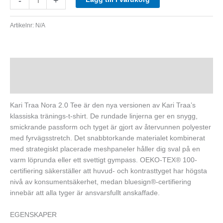
-
+
Artikelnr:
N/A
Beskrivning
Ytterligare information
Kari Traa Nora 2.0 Tee är den nya versionen av Kari Traa’s
klassiska tränings-t-shirt. De rundade linjerna ger en snygg,
smickrande passform och tyget är gjort av återvunnen polyester
med fyrvägsstretch. Det snabbtorkande materialet kombinerat
med strategiskt placerade meshpaneler håller dig sval på en
varm löprunda eller ett svettigt gympass. OEKO-TEX® 100-
certifiering säkerställer att huvud- och kontrasttyget har högsta
nivå av konsumentsäkerhet, medan bluesign®-certifiering
innebär att alla tyger är ansvarsfullt anskaffade.
EGENSKAPER