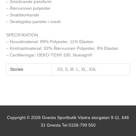
– Smickrande passform
– Återvunnen polyester
– Snabbtorkande
– Strategiska paneler i mesh
SPECIFIKATION
– Huvudmaterial: 89% Polyester, 11% Elastan
– Kontrastmaterial: 92% Återvunnen Polyester, 8% Elastan
– Certifieringar: OEKO-TEX® 100, bluesign®
Storlek
XS, S, M, L, XL, XXL
Copyright © 2026
Gnesta Sportbutik
Västra storgatan 9-11, 646
31 Gnesta Tel 0158-799 550