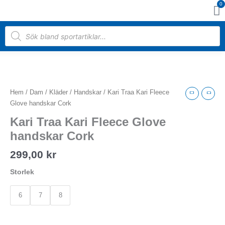
0
Hoppa
Va
till
innehåll
Products
search
Kari
Traa
Kari
Hem
/
Dam
/
Kläder
/
Handskar
/ Kari Traa Kari Fleece
Fleece
Glove handskar Cork
Glove
Kari Traa Kari Fleece Glove
handskar
Cork
handskar Cork
mängd
299,00
kr
Storlek
6
7
8