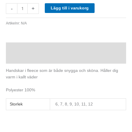
-
+
Lägg till i varukorg
Artikelnr:
N/A
Beskrivning
Ytterligare information
Handskar i fleece som är både snygga och sköna. Håller dig
varm i kallt väder
Polyester 100%
Storlek
6, 7, 8, 9, 10, 11, 12