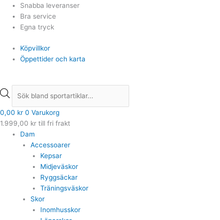
Hoppa
Products
Products
Snabba leveranser
till
search
search
Bra service
innehåll
Egna tryck
Köpvillkor
Öppettider och karta
0,00
kr
0
Varukorg
1.999,00
kr
till fri frakt
Dam
Accessoarer
Kepsar
Midjeväskor
Ryggsäckar
Träningsväskor
Skor
Inomhusskor