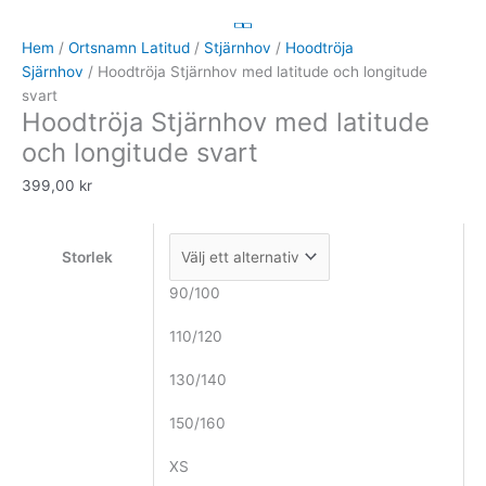
Stjärnhov
med
Hem
/
Ortsnamn Latitud
/
Stjärnhov
/
Hoodtröja
latitude
Sjärnhov
/ Hoodtröja Stjärnhov med latitude och longitude
och
svart
Hoodtröja Stjärnhov med latitude
longitude
svart
och longitude svart
mängd
399,00
kr
Storlek
90/100
110/120
130/140
150/160
XS