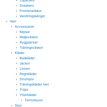
Löparskor
Sneakers
Promenadskor
Vandringskängor
Herr
Accessoarer
Kepsar
Midjeväskor
Ryggsäckar
Träningsväskor
Kläder
Badkläder
Jackor
Linnen
Regnkläder
Strumpor
Träningskläder herr
Tröjor
Ytterkläder
Termobyxor
Skor