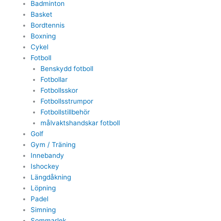
Badminton
Basket
Bordtennis
Boxning
Cykel
Fotboll
Benskydd fotboll
Fotbollar
Fotbollsskor
Fotbollsstrumpor
Fotbollstillbehör
målvaktshandskar fotboll
Golf
Gym / Träning
Innebandy
Ishockey
Längdåkning
Löpning
Padel
Simning
Sommarlek