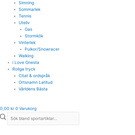
Simning
Sommarlek
Tennis
Uteliv
Gas
Stormkök
Vinterlek
Pulkor/Snowracer
Walking
i Love Gnesta
Roliga tryck
Citat & ordspråk
Ortsnamn Latitud
Världens Bästa
0,00
kr
0
Varukorg
Hoodtröja