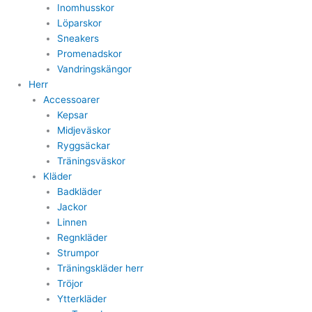
Inomhusskor
Löparskor
Sneakers
Promenadskor
Vandringskängor
Herr
Accessoarer
Kepsar
Midjeväskor
Ryggsäckar
Träningsväskor
Kläder
Badkläder
Jackor
Linnen
Regnkläder
Strumpor
Träningskläder herr
Tröjor
Ytterkläder