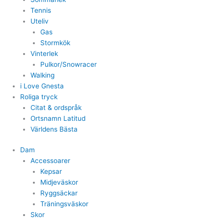
Tennis
Uteliv
Gas
Stormkök
Vinterlek
Pulkor/Snowracer
Walking
i Love Gnesta
Roliga tryck
Citat & ordspråk
Ortsnamn Latitud
Världens Bästa
Dam
Accessoarer
Kepsar
Midjeväskor
Ryggsäckar
Träningsväskor
Skor