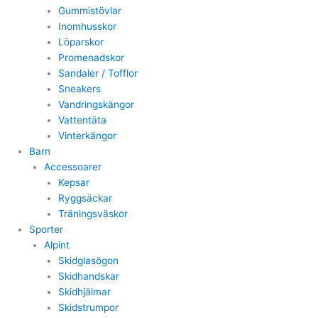
Gummistövlar
Inomhusskor
Löparskor
Promenadskor
Sandaler / Tofflor
Sneakers
Vandringskängor
Vattentäta
Vinterkängor
Barn
Accessoarer
Kepsar
Ryggsäckar
Träningsväskor
Sporter
Alpint
Skidglasögon
Skidhandskar
Skidhjälmar
Skidstrumpor