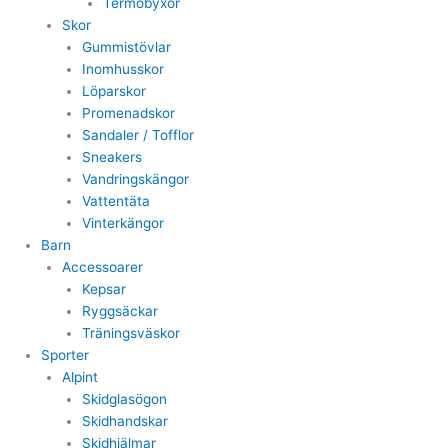
Termobyxor
Skor
Gummistövlar
Inomhusskor
Löparskor
Promenadskor
Sandaler / Tofflor
Sneakers
Vandringskängor
Vattentäta
Vinterkängor
Barn
Accessoarer
Kepsar
Ryggsäckar
Träningsväskor
Sporter
Alpint
Skidglasögon
Skidhandskar
Skidhjälmar