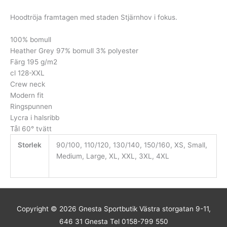
Hoodtröja framtagen med staden Stjärnhov i fokus.
100% bomull
Heather Grey 97% bomull 3% polyester
Färg 195 g/m2
cl 128-XXL
Crew neck
Modern fit
Ringspunnen
Lycra i halsribb
Tål 60° tvätt
Storlek
90/100, 110/120, 130/140, 150/160, XS, Small,
Medium, Large, XL, XXL, 3XL, 4XL
Copyright © 2026
Gnesta Sportbutik
Västra storgatan 9-11,
646 31 Gnesta Tel 0158-799 550