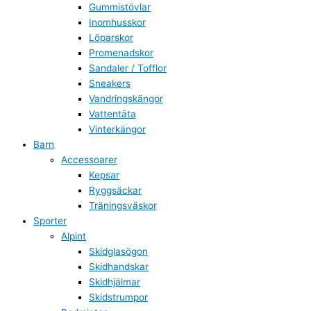
Gummistövlar
Inomhusskor
Löparskor
Promenadskor
Sandaler / Tofflor
Sneakers
Vandringskängor
Vattentäta
Vinterkängor
Barn
Accessoarer
Kepsar
Ryggsäckar
Träningsväskor
Sporter
Alpint
Skidglasögon
Skidhandskar
Skidhjälmar
Skidstrumpor