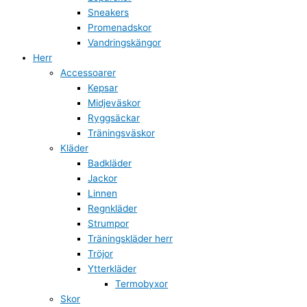
Sneakers
Promenadskor
Vandringskängor
Herr
Accessoarer
Kepsar
Midjeväskor
Ryggsäckar
Träningsväskor
Kläder
Badkläder
Jackor
Linnen
Regnkläder
Strumpor
Träningskläder herr
Tröjor
Ytterkläder
Termobyxor
Skor