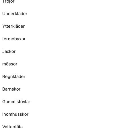
Tröjor
Underkläder
Ytterkläder
termobyxor
Jackor
mössor
Regnkläder
Barnskor
Gummistövlar
Inomhusskor
Vattentäta