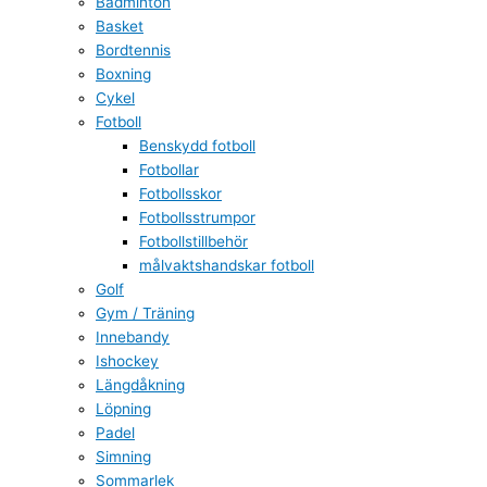
Badminton
Basket
Bordtennis
Boxning
Cykel
Fotboll
Benskydd fotboll
Fotbollar
Fotbollsskor
Fotbollsstrumpor
Fotbollstillbehör
målvaktshandskar fotboll
Golf
Gym / Träning
Innebandy
Ishockey
Längdåkning
Löpning
Padel
Simning
Sommarlek