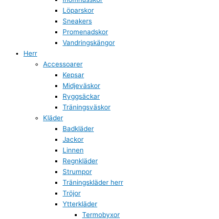
Löparskor
Sneakers
Promenadskor
Vandringskängor
Herr
Accessoarer
Kepsar
Midjeväskor
Ryggsäckar
Träningsväskor
Kläder
Badkläder
Jackor
Linnen
Regnkläder
Strumpor
Träningskläder herr
Tröjor
Ytterkläder
Termobyxor