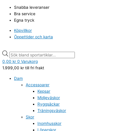
Hoppa
Products
Products
Snabba leveranser
till
search
search
Bra service
innehåll
Egna tryck
Köpvillkor
Öppettider och karta
0,00
kr
0
Varukorg
1.999,00
kr
till fri frakt
Dam
Accessoarer
Kepsar
Midjeväskor
Ryggsäckar
Träningsväskor
Skor
Inomhusskor
Löparskor