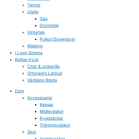
Tennis
Uteliv
Gas
Stormkök
Vinterlek
Pulkor/Snowracer
Walking
i Love Gnesta
Roliga tryck
Citat & ordspråk
Ortsnamn Latitud
Världens Bästa
Dam
Accessoarer
Kepsar
Midjeväskor
Ryggsäckar
Träningsväskor
Skor
Inomhusskor