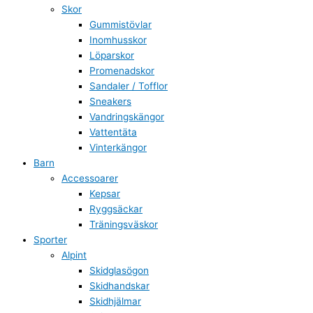
Skor
Gummistövlar
Inomhusskor
Löparskor
Promenadskor
Sandaler / Tofflor
Sneakers
Vandringskängor
Vattentäta
Vinterkängor
Barn
Accessoarer
Kepsar
Ryggsäckar
Träningsväskor
Sporter
Alpint
Skidglasögon
Skidhandskar
Skidhjälmar