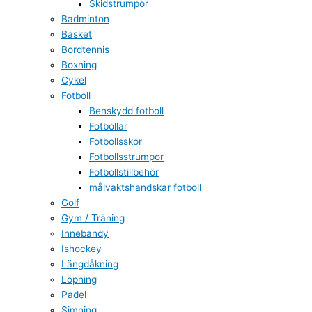
Skidstrumpor
Badminton
Basket
Bordtennis
Boxning
Cykel
Fotboll
Benskydd fotboll
Fotbollar
Fotbollsskor
Fotbollsstrumpor
Fotbollstillbehör
målvaktshandskar fotboll
Golf
Gym / Träning
Innebandy
Ishockey
Längdåkning
Löpning
Padel
Simning