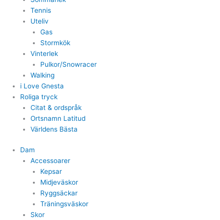
Tennis
Uteliv
Gas
Stormkök
Vinterlek
Pulkor/Snowracer
Walking
i Love Gnesta
Roliga tryck
Citat & ordspråk
Ortsnamn Latitud
Världens Bästa
Dam
Accessoarer
Kepsar
Midjeväskor
Ryggsäckar
Träningsväskor
Skor