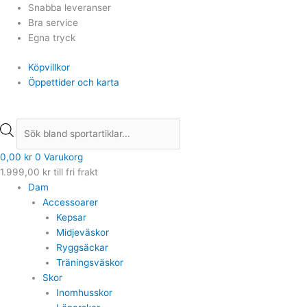
Hoppa
Products
Products
Snabba leveranser
till
search
search
Bra service
innehåll
Egna tryck
Köpvillkor
Öppettider och karta
0,00
kr
0
Varukorg
1.999,00
kr
till fri frakt
Dam
Accessoarer
Kepsar
Midjeväskor
Ryggsäckar
Träningsväskor
Skor
Inomhusskor