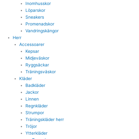
Inomhusskor
Löparskor
Sneakers
Promenadskor
Vandringskängor
Herr
Accessoarer
Kepsar
Midjeväskor
Ryggsäckar
Träningsväskor
Kläder
Badkläder
Jackor
Linnen
Regnkläder
Strumpor
Träningskläder herr
Tröjor
Ytterkläder