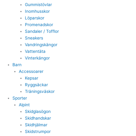
Gummistövlar
Inomhusskor
Löparskor
Promenadskor
Sandaler / Tofflor
Sneakers
Vandringskängor
Vattentäta
Vinterkängor
Barn
Accessoarer
Kepsar
Ryggsäckar
Träningsväskor
Sporter
Alpint
Skidglasögon
Skidhandskar
Skidhjälmar
Skidstrumpor