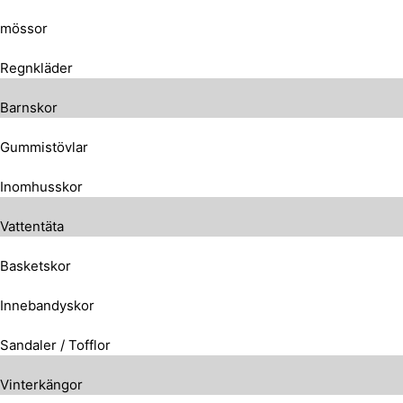
mössor
Regnkläder
Barnskor
Gummistövlar
Inomhusskor
Vattentäta
Basketskor
Innebandyskor
Sandaler / Tofflor
Vinterkängor