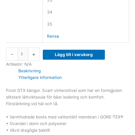
33
34
35
Rensa
-
+
Lägg till i varukorg
Artikelnr:
N/A
Beskrivning
Ytterligare information
Frost GTX kängor. Svart vinterstövel som har en formgjuten
slitstark lättviktssula för bäst isolering och komfort.
Förstärkning vid häl och tå.
• Varmfodrade boots med vattentätt membran i GORE-TEX®
• Ovandel i skinn och polyester
• Vävd dragögla baktill