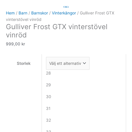
Frost
GTX
Hem
/
Barn
/
Barnskor
/
Vinterkängor
/ Gulliver Frost GTX
vinterstövel
vinterstövel vinröd
Gulliver Frost GTX vinterstövel
vinröd
mängd
vinröd
999,00
kr
Storlek
28
29
30
31
32