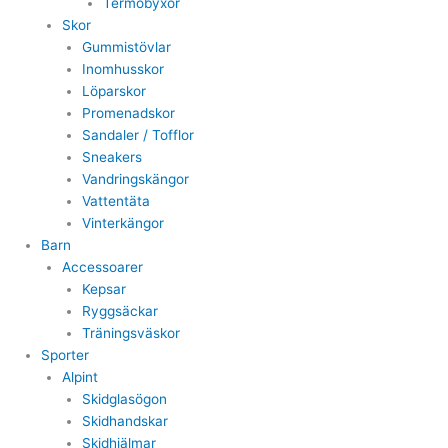
Termobyxor
Skor
Gummistövlar
Inomhusskor
Löparskor
Promenadskor
Sandaler / Tofflor
Sneakers
Vandringskängor
Vattentäta
Vinterkängor
Barn
Accessoarer
Kepsar
Ryggsäckar
Träningsväskor
Sporter
Alpint
Skidglasögon
Skidhandskar
Skidhjälmar