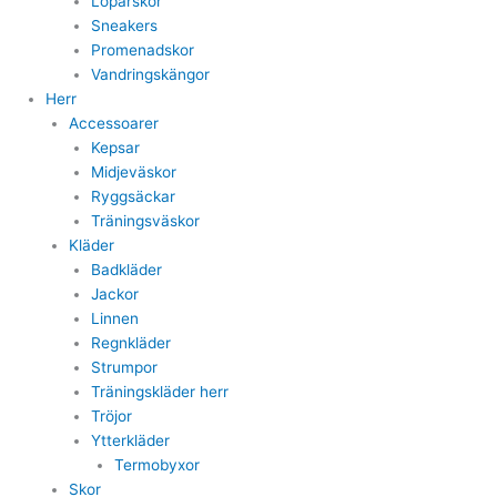
Löparskor
Sneakers
Promenadskor
Vandringskängor
Herr
Accessoarer
Kepsar
Midjeväskor
Ryggsäckar
Träningsväskor
Kläder
Badkläder
Jackor
Linnen
Regnkläder
Strumpor
Träningskläder herr
Tröjor
Ytterkläder
Termobyxor
Skor