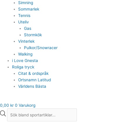
Simning
Sommarlek
Tennis
Uteliv
Gas
Stormkök
Vinterlek
Pulkor/Snowracer
Walking
i Love Gnesta
Roliga tryck
Citat & ordspråk
Ortsnamn Latitud
Världens Bästa
0,00
kr
0
Varukorg
Gulliver