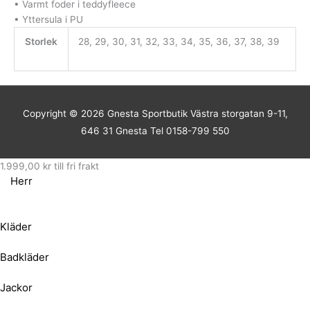
• Varmt foder i teddyfleece
• Yttersula i PU
Storlek
28, 29, 30, 31, 32, 33, 34, 35, 36, 37, 38, 39
Copyright © 2026
Gnesta Sportbutik
Västra storgatan 9-11,
646 31 Gnesta Tel 0158-799 550
1.999,00
kr
till fri frakt
Herr
Kläder
Badkläder
Jackor