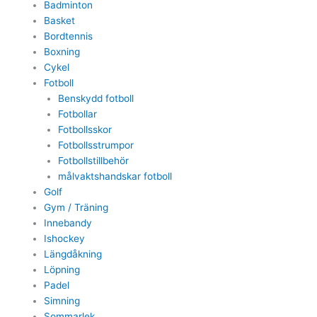
Badminton
Basket
Bordtennis
Boxning
Cykel
Fotboll
Benskydd fotboll
Fotbollar
Fotbollsskor
Fotbollsstrumpor
Fotbollstillbehör
målvaktshandskar fotboll
Golf
Gym / Träning
Innebandy
Ishockey
Längdåkning
Löpning
Padel
Simning
Sommarlek