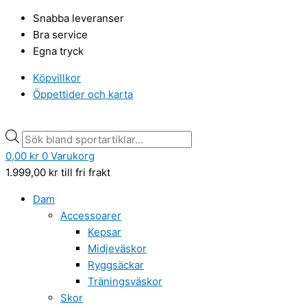
Hoppa
Gulliver
Products
Products
Snabba leveranser
till
barnsandal,
search
search
Bra service
innehåll
White/grey
Egna tryck
mängd
Köpvillkor
Öppettider och karta
0,00
kr
0
Varukorg
1.999,00
kr
till fri frakt
Dam
Accessoarer
Kepsar
Midjeväskor
Ryggsäckar
Träningsväskor
Skor