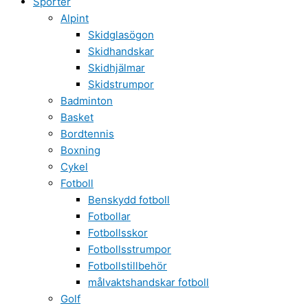
Sporter
Alpint
Skidglasögon
Skidhandskar
Skidhjälmar
Skidstrumpor
Badminton
Basket
Bordtennis
Boxning
Cykel
Fotboll
Benskydd fotboll
Fotbollar
Fotbollsskor
Fotbollsstrumpor
Fotbollstillbehör
målvaktshandskar fotboll
Golf