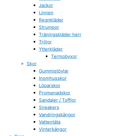
Jackor
Linnen
Regnkläder
Strumpor
Träningskläder herr
Tröjor
Ytterkläder
Termobyxor
Skor
Gummistövlar
Inomhusskor
Löparskor
Promenadskor
Sandaler / Tofflor
Sneakers
Vandringskängor
Vattentäta
Vinterkängor