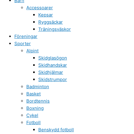
Barn
Accessoarer
Kepsar
Ryggsäckar
Träningsväskor
Föreningar
Sporter
Alpint
Skidglasögon
Skidhandskar
Skidhjälmar
Skidstrumpor
Badminton
Basket
Bordtennis
Boxning
Cykel
Fotboll
Benskydd fotboll