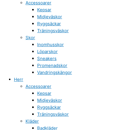
Accessoarer
Kepsar
Midjeväskor
Ryggsäckar
Träningsväskor
Skor
Inomhusskor
Löparskor
Sneakers
Promenadskor
Vandringskängor
Herr
Accessoarer
Kepsar
Midjeväskor
Ryggsäckar
Träningsväskor
Kläder
Badkläder