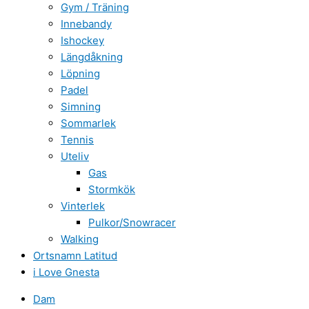
Gym / Träning
Innebandy
Ishockey
Längdåkning
Löpning
Padel
Simning
Sommarlek
Tennis
Uteliv
Gas
Stormkök
Vinterlek
Pulkor/Snowracer
Walking
Ortsnamn Latitud
i Love Gnesta
Dam