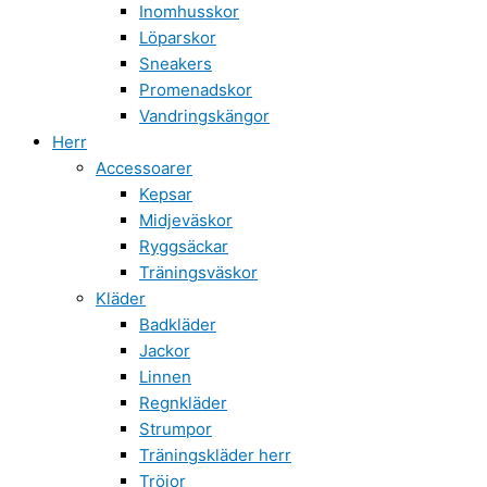
Inomhusskor
Löparskor
Sneakers
Promenadskor
Vandringskängor
Herr
Accessoarer
Kepsar
Midjeväskor
Ryggsäckar
Träningsväskor
Kläder
Badkläder
Jackor
Linnen
Regnkläder
Strumpor
Träningskläder herr
Tröjor