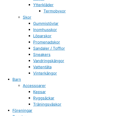
Ytterkläder
Termobyxor
Skor
Gummistövlar
Inomhusskor
Löparskor
Promenadskor
Sandaler / Tofflor
Sneakers
Vandringskängor
Vattentäta
Vinterkängor
Barn
Accessoarer
Kepsar
Ryggsäckar
Träningsväskor
Föreningar