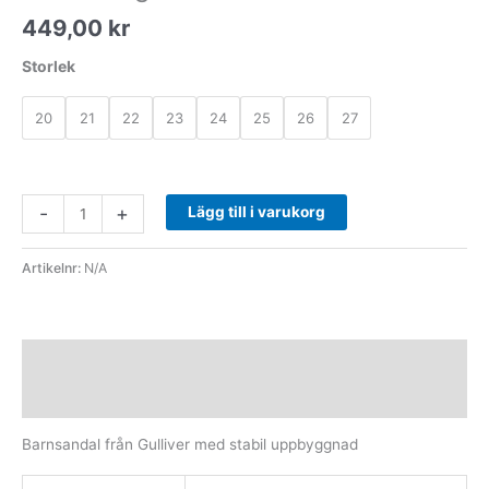
449,00
kr
Storlek
20
21
22
23
24
25
26
27
-
+
Lägg till i varukorg
Artikelnr:
N/A
Beskrivning
Ytterligare information
Barnsandal från Gulliver med stabil uppbyggnad