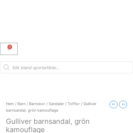
Hoppa
till
innehåll
0
Varukorg
Products
search
Gulliver
barnsandal,
grön
Hem
/
Barn
/
Barnskor
/
Sandaler / Tofflor
/ Gulliver
kamouflage
barnsandal, grön kamouflage
mängd
Gulliver barnsandal, grön
kamouflage