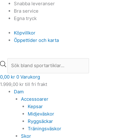
Hoppa
Products
Products
Snabba leveranser
till
search
search
Bra service
innehåll
Egna tryck
Köpvillkor
Öppettider och karta
0,00
kr
0
Varukorg
1.999,00
kr
till fri frakt
Dam
Accessoarer
Kepsar
Midjeväskor
Ryggsäckar
Träningsväskor
Skor