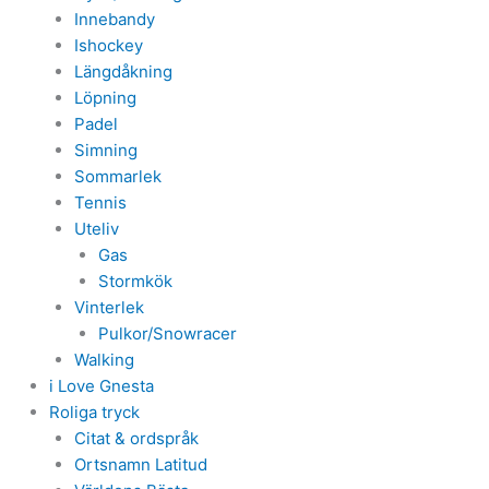
Innebandy
Ishockey
Längdåkning
Löpning
Padel
Simning
Sommarlek
Tennis
Uteliv
Gas
Stormkök
Vinterlek
Pulkor/Snowracer
Walking
i Love Gnesta
Roliga tryck
Citat & ordspråk
Ortsnamn Latitud