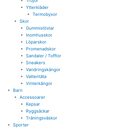
Tröjor
Ytterkläder
Termobyxor
Skor
Gummistövlar
Inomhusskor
Löparskor
Promenadskor
Sandaler / Tofflor
Sneakers
Vandringskängor
Vattentäta
Vinterkängor
Barn
Accessoarer
Kepsar
Ryggsäckar
Träningsväskor
Sporter