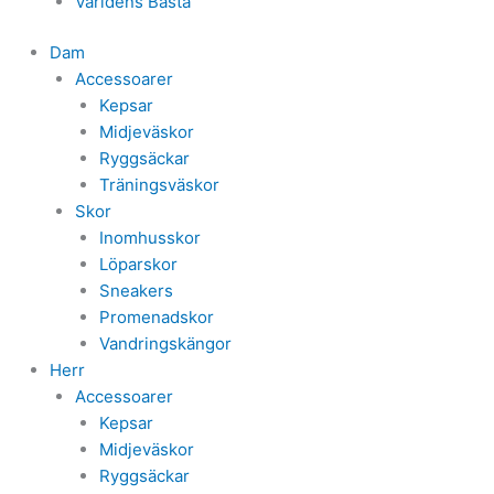
Världens Bästa
Dam
Accessoarer
Kepsar
Midjeväskor
Ryggsäckar
Träningsväskor
Skor
Inomhusskor
Löparskor
Sneakers
Promenadskor
Vandringskängor
Herr
Accessoarer
Kepsar
Midjeväskor
Ryggsäckar