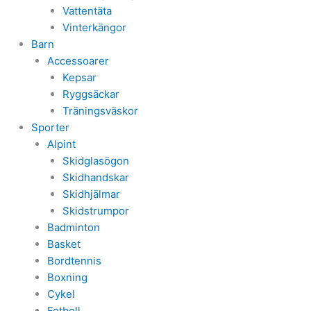
Vattentäta
Vinterkängor
Barn
Accessoarer
Kepsar
Ryggsäckar
Träningsväskor
Sporter
Alpint
Skidglasögon
Skidhandskar
Skidhjälmar
Skidstrumpor
Badminton
Basket
Bordtennis
Boxning
Cykel
Fotboll