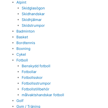
Alpint
Skidglasögon
Skidhandskar
Skidhjälmar
Skidstrumpor
Badminton
Basket
Bordtennis
Boxning
Cykel
Fotboll
Benskydd fotboll
Fotbollar
Fotbollsskor
Fotbollsstrumpor
Fotbollstillbehör
målvaktshandskar fotboll
Golf
Gym / Träning