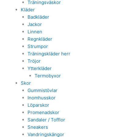
Träningsväskor
Kläder
Badkläder
Jackor
Linnen
Regnkläder
Strumpor
Träningskläder herr
Tröjor
Ytterkläder
Termobyxor
Skor
Gummistövlar
Inomhusskor
Löparskor
Promenadskor
Sandaler / Tofflor
Sneakers
Vandringskängor