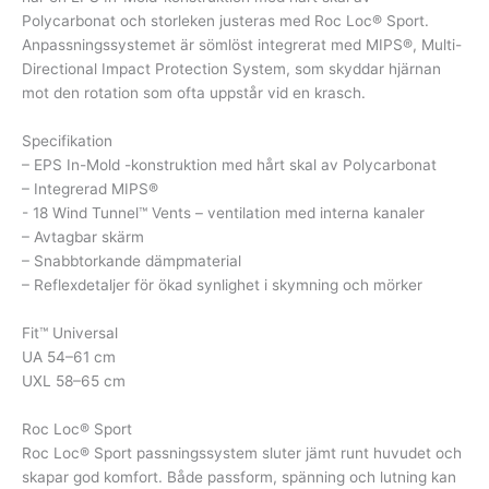
Polycarbonat och storleken justeras med Roc Loc® Sport.
Anpassningssystemet är sömlöst integrerat med MIPS®, Multi-
Directional Impact Protection System, som skyddar hjärnan
mot den rotation som ofta uppstår vid en krasch.
Specifikation
– EPS In-Mold -konstruktion med hårt skal av Polycarbonat
– Integrerad MIPS®
​- 18 Wind Tunnel™ Vents – ventilation med interna kanaler
– Avtagbar skärm
– Snabbtorkande dämpmaterial
– Reflexdetaljer för ökad synlighet i skymning och mörker
Fit™ Universal
UA 54–61 cm
UXL 58–65 cm
Roc Loc® Sport
Roc Loc® Sport passningssystem sluter jämt runt huvudet och
skapar god komfort. Både passform, spänning och lutning kan