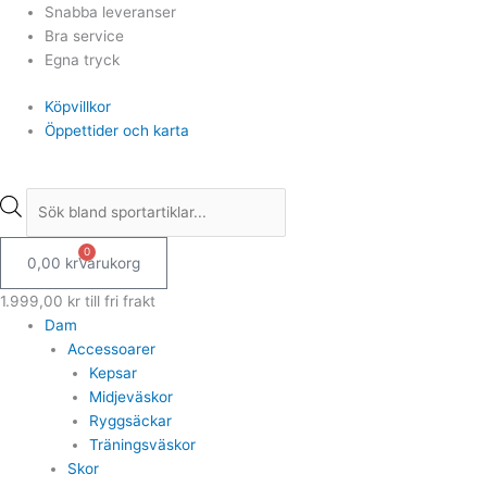
Hoppa
Products
Products
Snabba leveranser
till
search
search
Bra service
innehåll
Egna tryck
Köpvillkor
Öppettider och karta
0
0,00
kr
Varukorg
1.999,00
kr
till fri frakt
Dam
Accessoarer
Kepsar
Midjeväskor
Ryggsäckar
Träningsväskor
Skor