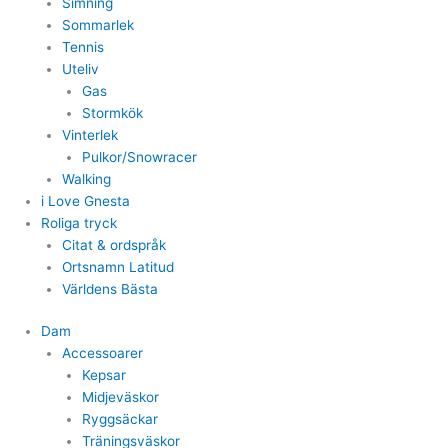
Simning
Sommarlek
Tennis
Uteliv
Gas
Stormkök
Vinterlek
Pulkor/Snowracer
Walking
i Love Gnesta
Roliga tryck
Citat & ordspråk
Ortsnamn Latitud
Världens Bästa
Dam
Accessoarer
Kepsar
Midjeväskor
Ryggsäckar
Träningsväskor