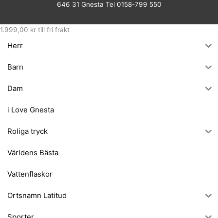
646 31 Gnesta Tel 0158-799 550
1.999,00
kr
till fri frakt
Herr
Barn
Dam
i Love Gnesta
Roliga tryck
Världens Bästa
Vattenflaskor
Ortsnamn Latitud
Sporter