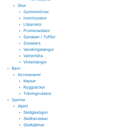
Skor
Gummistövlar
Inomhusskor
Löparskor
Promenadskor
Sandaler / Tofflor
Sneakers
Vandringskängor
Vattentäta
Vinterkängor
Barn
Accessoarer
Kepsar
Ryggsäckar
Träningsväskor
Sporter
Alpint
Skidglasögon
Skidhandskar
Skidhjälmar