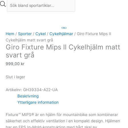
Hem
/
Sporter
/
Cykel
/
Cykelhjälmar
/ Giro Fixture Mips II
Cykelhjälm matt svart grå
Giro Fixture Mips II Cykelhjälm matt
svart grå
999,00
kr
Slut i lager
Artikelnr:
GH39334-A22-UA
Beskrivning
Ytterligare information
Fixture™ MIPS® är en hjälm för mountainbike som kombinerar
säkerhet och effektiv ventilation i en kompakt design. Hjälmen
har en EPS In-Mold-konstruktion med hårt skal av