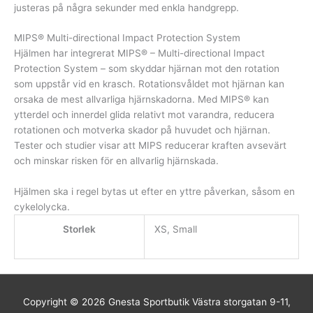
justeras på några sekunder med enkla handgrepp.
MIPS® Multi-directional Impact Protection System
Hjälmen har integrerat MIPS® – Multi-directional Impact
Protection System – som skyddar hjärnan mot den rotation
som uppstår vid en krasch. Rotationsvåldet mot hjärnan kan
orsaka de mest allvarliga hjärnskadorna. Med MIPS® kan
ytterdel och innerdel glida relativt mot varandra, reducera
rotationen och motverka skador på huvudet och hjärnan.
Tester och studier visar att MIPS reducerar kraften avsevärt
och minskar risken för en allvarlig hjärnskada.
Hjälmen ska i regel bytas ut efter en yttre påverkan, såsom en
cykelolycka.
Storlek
XS, Small
Copyright © 2026
Gnesta Sportbutik
Västra storgatan 9-11,