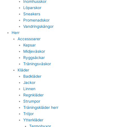
Inomhusskor
Löparskor
Sneakers
Promenadskor
Vandringskängor
Herr
Accessoarer
Kepsar
Midjeväskor
Ryggsäckar
Träningsväskor
Kläder
Badkläder
Jackor
Linnen
Regnkläder
Strumpor
Träningskläder herr
Tröjor
Ytterkläder
Termobyxor