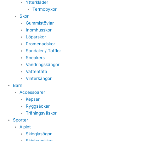
Ytterkläder
Termobyxor
Skor
Gummistövlar
Inomhusskor
Löparskor
Promenadskor
Sandaler / Tofflor
Sneakers
Vandringskängor
Vattentäta
Vinterkängor
Barn
Accessoarer
Kepsar
Ryggsäckar
Träningsväskor
Sporter
Alpint
Skidglasögon
Skidhandskar