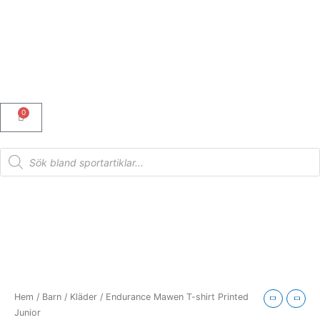
Hoppa
till
innehåll
0
Varukorg
Products
search
Endurance
Mawen
T-
shirt
Printed
Junior
Hem
/
Barn
/
Kläder
/ Endurance Mawen T-shirt Printed
mängd
Junior