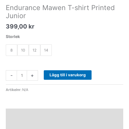
Endurance Mawen T-shirt Printed
Junior
399,00
kr
Storlek
8
10
12
14
-
+
Lägg till i varukorg
Artikelnr:
N/A
Beskrivning
Ytterligare information