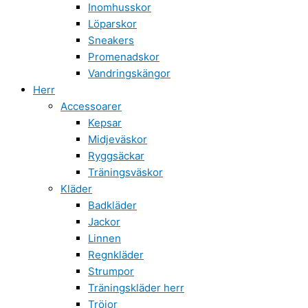
Inomhusskor
Löparskor
Sneakers
Promenadskor
Vandringskängor
Herr
Accessoarer
Kepsar
Midjeväskor
Ryggsäckar
Träningsväskor
Kläder
Badkläder
Jackor
Linnen
Regnkläder
Strumpor
Träningskläder herr
Tröjor