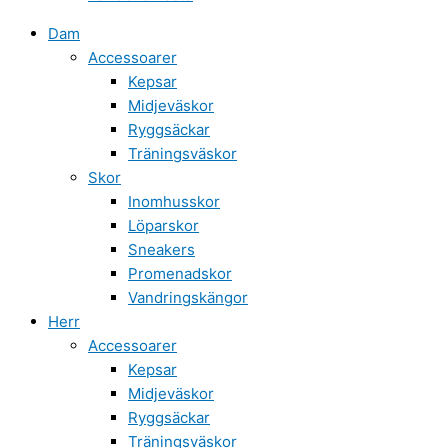
Dam
Accessoarer
Kepsar
Midjeväskor
Ryggsäckar
Träningsväskor
Skor
Inomhusskor
Löparskor
Sneakers
Promenadskor
Vandringskängor
Herr
Accessoarer
Kepsar
Midjeväskor
Ryggsäckar
Träningsväskor