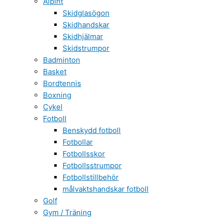
Alpint
Skidglasögon
Skidhandskar
Skidhjälmar
Skidstrumpor
Badminton
Basket
Bordtennis
Boxning
Cykel
Fotboll
Benskydd fotboll
Fotbollar
Fotbollsskor
Fotbollsstrumpor
Fotbollstillbehör
målvaktshandskar fotboll
Golf
Gym / Träning