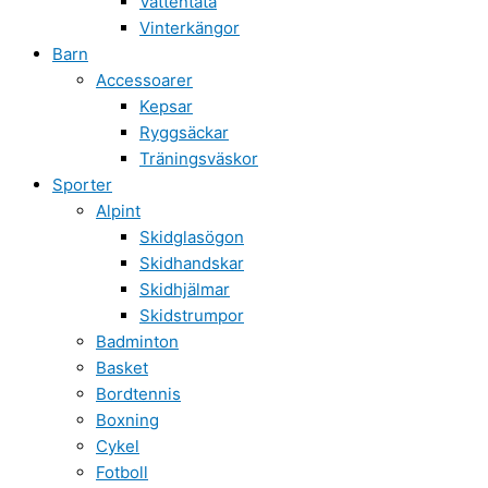
Vattentäta
Vinterkängor
Barn
Accessoarer
Kepsar
Ryggsäckar
Träningsväskor
Sporter
Alpint
Skidglasögon
Skidhandskar
Skidhjälmar
Skidstrumpor
Badminton
Basket
Bordtennis
Boxning
Cykel
Fotboll