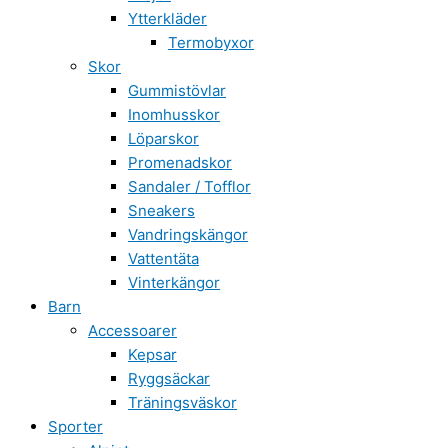
Ytterkläder
Termobyxor
Skor
Gummistövlar
Inomhusskor
Löparskor
Promenadskor
Sandaler / Tofflor
Sneakers
Vandringskängor
Vattentäta
Vinterkängor
Barn
Accessoarer
Kepsar
Ryggsäckar
Träningsväskor
Sporter