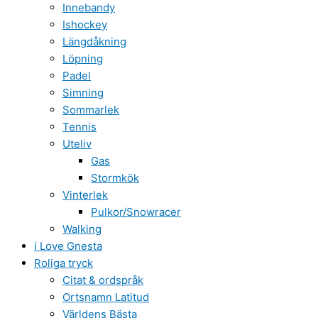
Innebandy
Ishockey
Längdåkning
Löpning
Padel
Simning
Sommarlek
Tennis
Uteliv
Gas
Stormkök
Vinterlek
Pulkor/Snowracer
Walking
i Love Gnesta
Roliga tryck
Citat & ordspråk
Ortsnamn Latitud
Världens Bästa