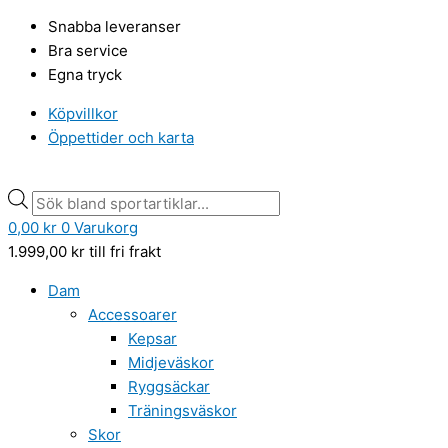
Hoppa
Didriksons
Products
Products
Snabba leveranser
till
Regnställ
search
search
Bra service
innehåll
Waterman
Egna tryck
Plastic
Pink
Köpvillkor
mängd
Öppettider och karta
0,00
kr
0
Varukorg
1.999,00
kr
till fri frakt
Dam
Accessoarer
Kepsar
Midjeväskor
Ryggsäckar
Träningsväskor
Skor