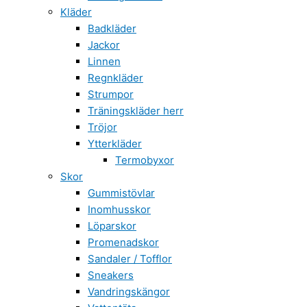
Kläder
Badkläder
Jackor
Linnen
Regnkläder
Strumpor
Träningskläder herr
Tröjor
Ytterkläder
Termobyxor
Skor
Gummistövlar
Inomhusskor
Löparskor
Promenadskor
Sandaler / Tofflor
Sneakers
Vandringskängor