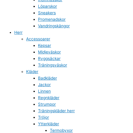
Löparskor
Sneakers
Promenadskor
Vandringskängor
Herr
Accessoarer
Kepsar
Midjeväskor
Ryggsäckar
Träningsväskor
Kläder
Badkläder
Jackor
Linnen
Regnkläder
Strumpor
Träningskläder herr
Tröjor
Ytterkläder
Termobyxor