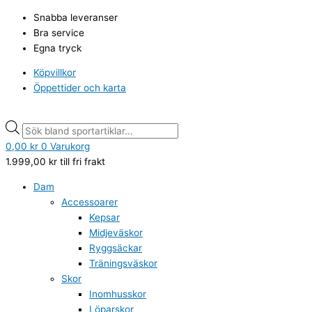
Hoppa
Didriksons
Products
Products
Snabba leveranser
till
Neptun
search
search
Bra service
innehåll
Vinterjacka,
Egna tryck
Modern
Pink
Köpvillkor
mängd
Öppettider och karta
0,00
kr
0
Varukorg
1.999,00
kr
till fri frakt
Dam
Accessoarer
Kepsar
Midjeväskor
Ryggsäckar
Träningsväskor
Skor
Inomhusskor
Löparskor