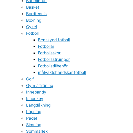
Badminton
Basket
Bordtennis
Boxning
Cykel
Fotboll
Benskydd fotboll
Fotbollar
Fotbollsskor
Fotbollsstrumpor
Fotbollstillbehör
målvaktshandskar fotboll
Golf
Gym / Träning
Innebandy
Ishockey
Längdåkning
Löpning
Padel
Simning
Sommarlek