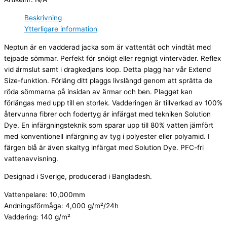
Beskrivning
Ytterligare information
Neptun är en vadderad jacka som är vattentät och vindtät med
tejpade sömmar. Perfekt för snöigt eller regnigt vinterväder. Reflex
vid ärmslut samt i dragkedjans loop. Detta plagg har vår Extend
Size-funktion. Förläng ditt plaggs livslängd genom att sprätta de
röda sömmarna på insidan av ärmar och ben. Plagget kan
förlängas med upp till en storlek. Vadderingen är tillverkad av 100%
återvunna fibrer och fodertyg är infärgat med tekniken Solution
Dye. En infärgningsteknik som sparar upp till 80% vatten jämfört
med konventionell infärgning av tyg i polyester eller polyamid. I
färgen blå är även skaltyg infärgat med Solution Dye. PFC-fri
vattenavvisning.
Designad i Sverige, producerad i Bangladesh.
Vattenpelare: 10,000mm
Andningsförmåga: 4,000 g/m²/24h
Vaddering: 140 g/m²