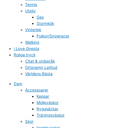
Tennis
Uteliv
Gas
Stormkök
Vinterlek
Pulkor/Snowracer
Walking
i Love Gnesta
Roliga tryck
Citat & ordspråk
Ortsnamn Latitud
Världens Bästa
Dam
Accessoarer
Kepsar
Midjeväskor
Ryggsäckar
Träningsväskor
Skor
Inomhusskor