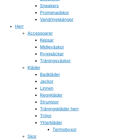
Sneakers
Promenadskor
Vandringskängor
Herr
Accessoarer
Kepsar
Midjeväskor
Ryggsäckar
Träningsväskor
Kläder
Badkläder
Jackor
Linnen
Regnkläder
Strumpor
Träningskläder herr
Tröjor
Ytterkläder
Termobyxor
Skor