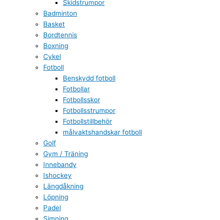
Skidstrumpor
Badminton
Basket
Bordtennis
Boxning
Cykel
Fotboll
Benskydd fotboll
Fotbollar
Fotbollsskor
Fotbollsstrumpor
Fotbollstillbehör
målvaktshandskar fotboll
Golf
Gym / Träning
Innebandy
Ishockey
Längdåkning
Löpning
Padel
Simning