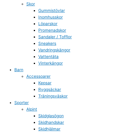
Skor
Gummistövlar
Inomhusskor
Löparskor
Promenadskor
Sandaler / Tofflor
Sneakers
Vandringskängor
Vattentäta
Vinterkängor
Barn
Accessoarer
Kepsar
Ryggsäckar
Träningsväskor
Sporter
Alpint
Skidglasögon
Skidhandskar
Skidhjälmar