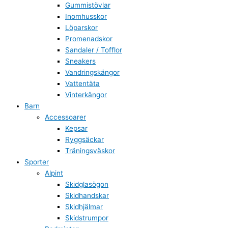
Gummistövlar
Inomhusskor
Löparskor
Promenadskor
Sandaler / Tofflor
Sneakers
Vandringskängor
Vattentäta
Vinterkängor
Barn
Accessoarer
Kepsar
Ryggsäckar
Träningsväskor
Sporter
Alpint
Skidglasögon
Skidhandskar
Skidhjälmar
Skidstrumpor