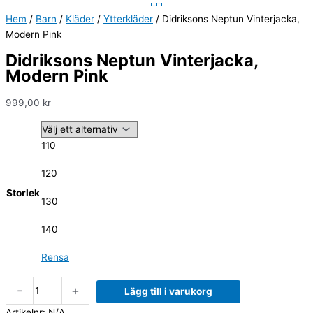
Hem
/
Barn
/
Kläder
/
Ytterkläder
/ Didriksons Neptun Vinterjacka,
Modern Pink
Didriksons Neptun Vinterjacka,
Modern Pink
999,00
kr
110
120
Storlek
130
140
Rensa
-
+
Lägg till i varukorg
Artikelnr:
N/A