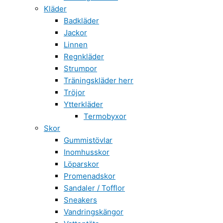
Kläder
Badkläder
Jackor
Linnen
Regnkläder
Strumpor
Träningskläder herr
Tröjor
Ytterkläder
Termobyxor
Skor
Gummistövlar
Inomhusskor
Löparskor
Promenadskor
Sandaler / Tofflor
Sneakers
Vandringskängor