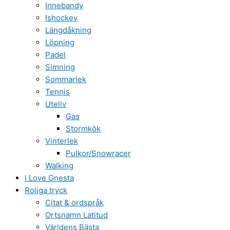
Innebandy
Ishockey
Längdåkning
Löpning
Padel
Simning
Sommarlek
Tennis
Uteliv
Gas
Stormkök
Vinterlek
Pulkor/Snowracer
Walking
i Love Gnesta
Roliga tryck
Citat & ordspråk
Ortsnamn Latitud
Världens Bästa