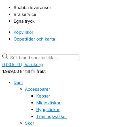
Hoppa
Didriksons
Products
Products
Snabba leveranser
till
Curl
search
search
Bra service
innehåll
UV-
Egna tryck
keps
fuschia
Köpvillkor
mängd
Öppettider och karta
0,00
kr
0
Varukorg
1.999,00
kr
till fri frakt
Dam
Accessoarer
Kepsar
Midjeväskor
Ryggsäckar
Träningsväskor
Skor