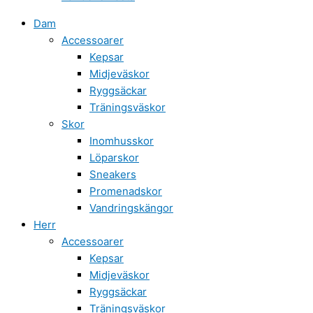
Dam
Accessoarer
Kepsar
Midjeväskor
Ryggsäckar
Träningsväskor
Skor
Inomhusskor
Löparskor
Sneakers
Promenadskor
Vandringskängor
Herr
Accessoarer
Kepsar
Midjeväskor
Ryggsäckar
Träningsväskor