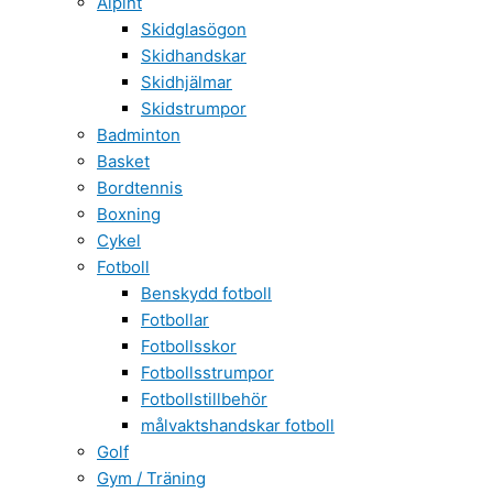
Alpint
Skidglasögon
Skidhandskar
Skidhjälmar
Skidstrumpor
Badminton
Basket
Bordtennis
Boxning
Cykel
Fotboll
Benskydd fotboll
Fotbollar
Fotbollsskor
Fotbollsstrumpor
Fotbollstillbehör
målvaktshandskar fotboll
Golf
Gym / Träning