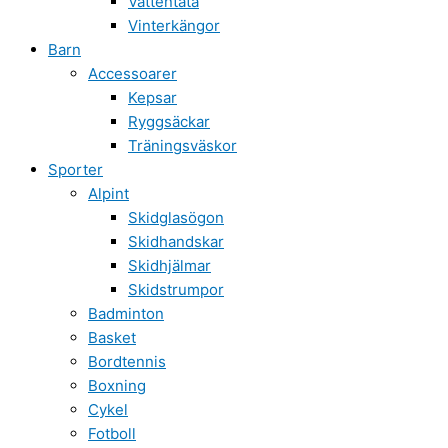
Vattentäta
Vinterkängor
Barn
Accessoarer
Kepsar
Ryggsäckar
Träningsväskor
Sporter
Alpint
Skidglasögon
Skidhandskar
Skidhjälmar
Skidstrumpor
Badminton
Basket
Bordtennis
Boxning
Cykel
Fotboll