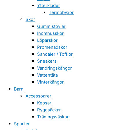
Ytterkläder
Termobyxor
Skor
Gummistövlar
Inomhusskor
Löparskor
Promenadskor
Sandaler / Tofflor
Sneakers
Vandringskängor
Vattentäta
Vinterkängor
Barn
Accessoarer
Kepsar
Ryggsäckar
Träningsväskor
Sporter