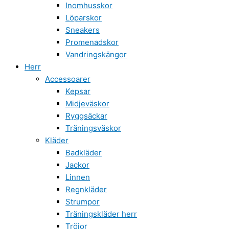
Inomhusskor
Löparskor
Sneakers
Promenadskor
Vandringskängor
Herr
Accessoarer
Kepsar
Midjeväskor
Ryggsäckar
Träningsväskor
Kläder
Badkläder
Jackor
Linnen
Regnkläder
Strumpor
Träningskläder herr
Tröjor