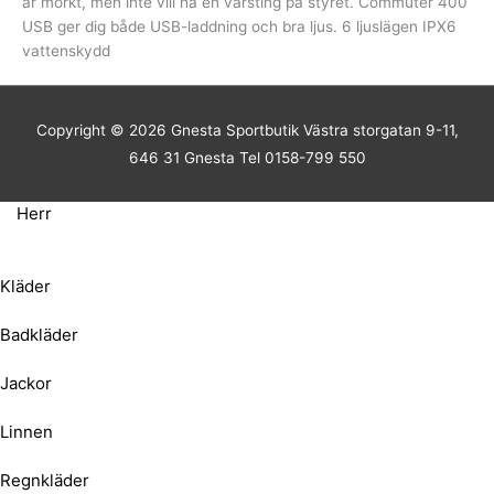
är mörkt, men inte vill ha en värsting på styret. Commuter 400
USB ger dig både USB-laddning och bra ljus. 6 ljuslägen IPX6
vattenskydd
Copyright © 2026
Gnesta Sportbutik
Västra storgatan 9-11,
646 31 Gnesta Tel 0158-799 550
Herr
Kläder
Badkläder
Jackor
Linnen
Regnkläder