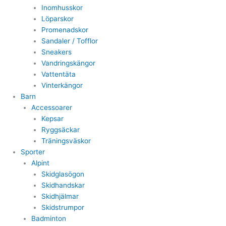
Inomhusskor
Löparskor
Promenadskor
Sandaler / Tofflor
Sneakers
Vandringskängor
Vattentäta
Vinterkängor
Barn
Accessoarer
Kepsar
Ryggsäckar
Träningsväskor
Sporter
Alpint
Skidglasögon
Skidhandskar
Skidhjälmar
Skidstrumpor
Badminton