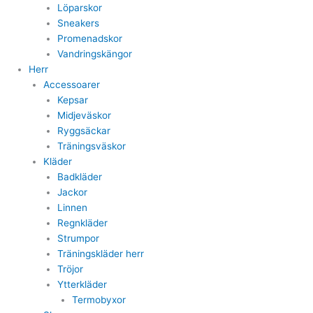
Löparskor
Sneakers
Promenadskor
Vandringskängor
Herr
Accessoarer
Kepsar
Midjeväskor
Ryggsäckar
Träningsväskor
Kläder
Badkläder
Jackor
Linnen
Regnkläder
Strumpor
Träningskläder herr
Tröjor
Ytterkläder
Termobyxor