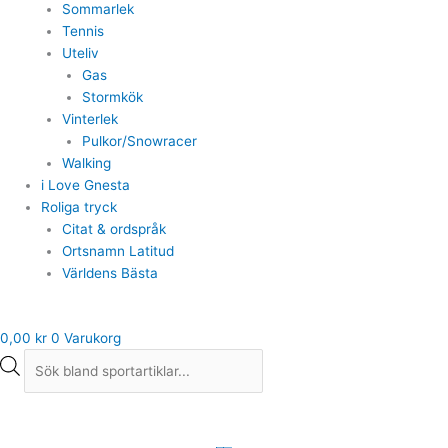
Sommarlek
Tennis
Uteliv
Gas
Stormkök
Vinterlek
Pulkor/Snowracer
Walking
i Love Gnesta
Roliga tryck
Citat & ordspråk
Ortsnamn Latitud
Världens Bästa
0,00
kr
0
Varukorg
Cykelstrålkastare
Commuter