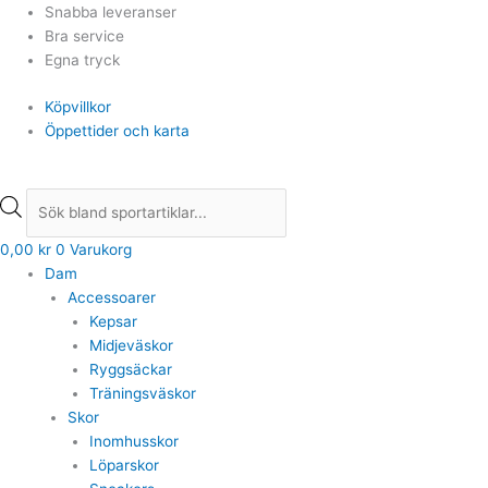
Hoppa
Products
Products
Snabba leveranser
till
search
search
Bra service
innehåll
Egna tryck
Köpvillkor
Öppettider och karta
0,00
kr
0
Varukorg
Dam
Accessoarer
Kepsar
Midjeväskor
Ryggsäckar
Träningsväskor
Skor
Inomhusskor
Löparskor