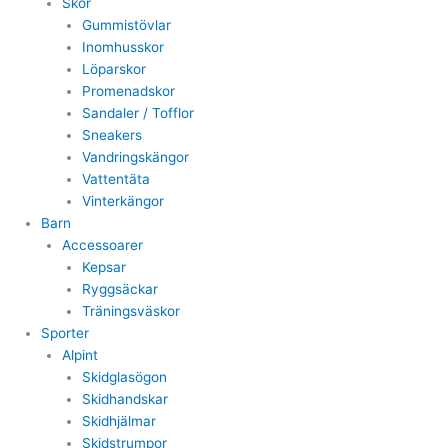
Skor
Gummistövlar
Inomhusskor
Löparskor
Promenadskor
Sandaler / Tofflor
Sneakers
Vandringskängor
Vattentäta
Vinterkängor
Barn
Accessoarer
Kepsar
Ryggsäckar
Träningsväskor
Sporter
Alpint
Skidglasögon
Skidhandskar
Skidhjälmar
Skidstrumpor