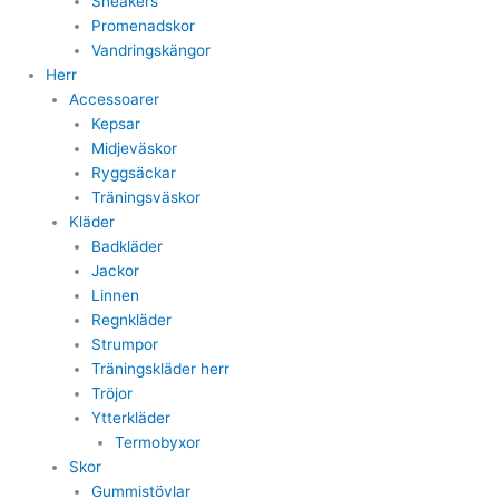
Sneakers
Promenadskor
Vandringskängor
Herr
Accessoarer
Kepsar
Midjeväskor
Ryggsäckar
Träningsväskor
Kläder
Badkläder
Jackor
Linnen
Regnkläder
Strumpor
Träningskläder herr
Tröjor
Ytterkläder
Termobyxor
Skor
Gummistövlar