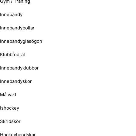
Gym / Träning
Innebandy
Innebandybollar
Innebandyglasögon
Klubbfodral
Innebandyklubbor
Innebandyskor
Målvakt
Ishockey
Skridskor
Hockeyhandskar