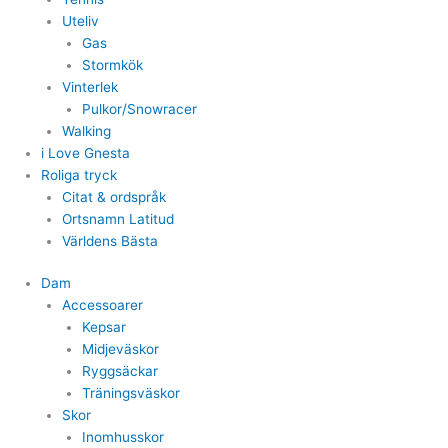
Uteliv
Gas
Stormkök
Vinterlek
Pulkor/Snowracer
Walking
i Love Gnesta
Roliga tryck
Citat & ordspråk
Ortsnamn Latitud
Världens Bästa
Dam
Accessoarer
Kepsar
Midjeväskor
Ryggsäckar
Träningsväskor
Skor
Inomhusskor