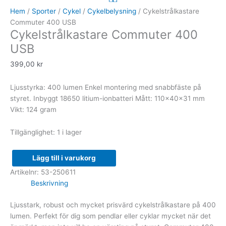
400
Hem
/
Sporter
/
Cykel
/
Cykelbelysning
/ Cykelstrålkastare
USB
Commuter 400 USB
Cykelstrålkastare Commuter 400
mängd
USB
399,00
kr
Ljusstyrka: 400 lumen Enkel montering med snabbfäste på
styret. Inbyggt 18650 litium-ionbatteri Mått: 110x40x31 mm
Vikt: 124 gram
Tillgänglighet:
1 i lager
Lägg till i varukorg
Artikelnr:
53-250611
Beskrivning
Ljusstark, robust och mycket prisvärd cykelstrålkastare på 400
lumen. Perfekt för dig som pendlar eller cyklar mycket när det