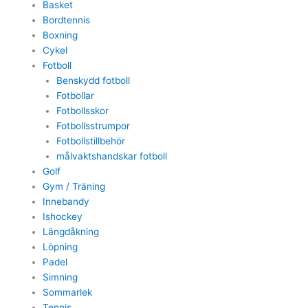
Basket
Bordtennis
Boxning
Cykel
Fotboll
Benskydd fotboll
Fotbollar
Fotbollsskor
Fotbollsstrumpor
Fotbollstillbehör
målvaktshandskar fotboll
Golf
Gym / Träning
Innebandy
Ishockey
Längdåkning
Löpning
Padel
Simning
Sommarlek
Tennis