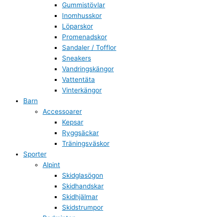
Gummistövlar
Inomhusskor
Löparskor
Promenadskor
Sandaler / Tofflor
Sneakers
Vandringskängor
Vattentäta
Vinterkängor
Barn
Accessoarer
Kepsar
Ryggsäckar
Träningsväskor
Sporter
Alpint
Skidglasögon
Skidhandskar
Skidhjälmar
Skidstrumpor