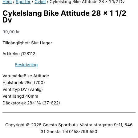
Hem
/
Sporter
/
Cykel
/ Cykelslang Bike Attitude 28 x 1 1/2 Dv
Cykelslang Bike Attitude 28 x 1 1/2
Dv
99,00
kr
Tillgänglighet:
Slut i lager
Artikelnr:
j128112
Beskrivning
Varumärke
Bike Attitude
Hjulstorlek 2
8in (700)
Ventiltyp
DV (vanlig)
Ventillängd
40mm
Däckstorlek
28×1⅜ (37-622)
Copyright © 2026
Gnesta Sportbutik
Västra storgatan 9-11, 646
31 Gnesta Tel 0158-799 550