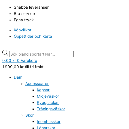
Hoppa
Products
Products
Snabba leveranser
till
search
search
Bra service
innehåll
Egna tryck
Köpvillkor
Öppettider och karta
0,00
kr
0
Varukorg
1.999,00
kr
till fri frakt
Dam
Accessoarer
Kepsar
Midjeväskor
Ryggsäckar
Träningsväskor
Skor
Inomhusskor
Löparskor