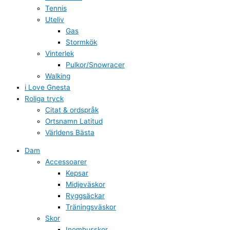
Tennis
Uteliv
Gas
Stormkök
Vinterlek
Pulkor/Snowracer
Walking
i Love Gnesta
Roliga tryck
Citat & ordspråk
Ortsnamn Latitud
Världens Bästa
Dam
Accessoarer
Kepsar
Midjeväskor
Ryggsäckar
Träningsväskor
Skor
Inomhusskor