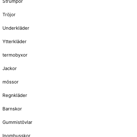
Strumpor
Tröjor
Underkläder
Ytterkläder
termobyxor
Jackor
mössor
Regnkläder
Barnskor
Gummistövlar
Inomhusskor