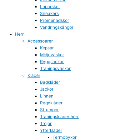
Löparskor
Sneakers
Promenadskor
Vandringskängor
Herr
Accessoarer
Kepsar
Midjeväskor
Ryggsäckar
Träningsväskor
Kläder
Badkläder
Jackor
Linnen
Regnkläder
Strumpor
Träningskläder herr
Tröjor
Ytterkläder
Termobyxor