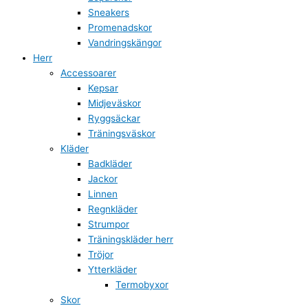
Sneakers
Promenadskor
Vandringskängor
Herr
Accessoarer
Kepsar
Midjeväskor
Ryggsäckar
Träningsväskor
Kläder
Badkläder
Jackor
Linnen
Regnkläder
Strumpor
Träningskläder herr
Tröjor
Ytterkläder
Termobyxor
Skor