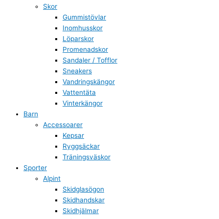
Skor
Gummistövlar
Inomhusskor
Löparskor
Promenadskor
Sandaler / Tofflor
Sneakers
Vandringskängor
Vattentäta
Vinterkängor
Barn
Accessoarer
Kepsar
Ryggsäckar
Träningsväskor
Sporter
Alpint
Skidglasögon
Skidhandskar
Skidhjälmar