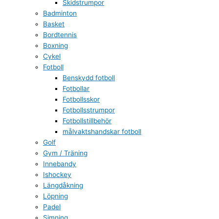
Skidstrumpor
Badminton
Basket
Bordtennis
Boxning
Cykel
Fotboll
Benskydd fotboll
Fotbollar
Fotbollsskor
Fotbollsstrumpor
Fotbollstillbehör
målvaktshandskar fotboll
Golf
Gym / Träning
Innebandy
Ishockey
Längdåkning
Löpning
Padel
Simning