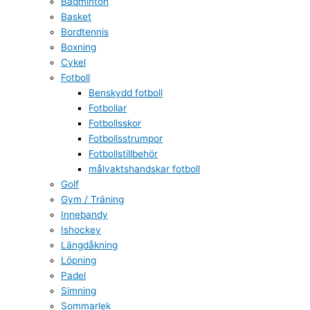
Badminton
Basket
Bordtennis
Boxning
Cykel
Fotboll
Benskydd fotboll
Fotbollar
Fotbollsskor
Fotbollsstrumpor
Fotbollstillbehör
målvaktshandskar fotboll
Golf
Gym / Träning
Innebandy
Ishockey
Längdåkning
Löpning
Padel
Simning
Sommarlek