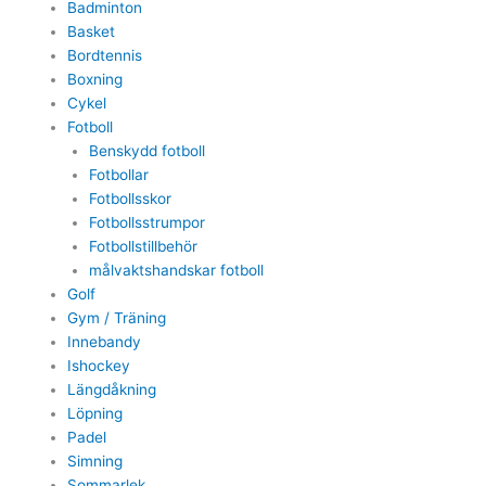
Badminton
Basket
Bordtennis
Boxning
Cykel
Fotboll
Benskydd fotboll
Fotbollar
Fotbollsskor
Fotbollsstrumpor
Fotbollstillbehör
målvaktshandskar fotboll
Golf
Gym / Träning
Innebandy
Ishockey
Längdåkning
Löpning
Padel
Simning
Sommarlek