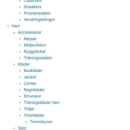
Löparskor
Sneakers
Promenadskor
Vandringskängor
Herr
Accessoarer
Kepsar
Midjeväskor
Ryggsäckar
Träningsväskor
Kläder
Badkläder
Jackor
Linnen
Regnkläder
Strumpor
Träningskläder herr
Tröjor
Ytterkläder
Termobyxor
Skor