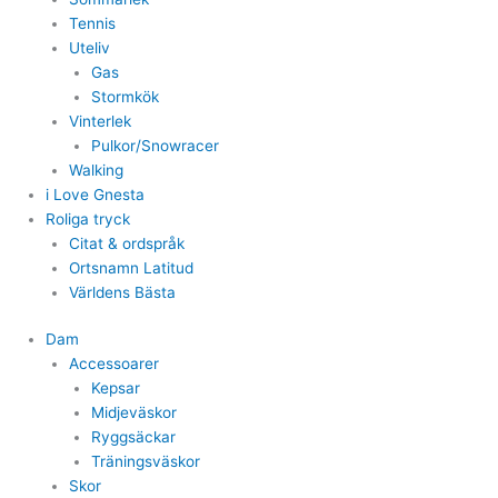
Tennis
Uteliv
Gas
Stormkök
Vinterlek
Pulkor/Snowracer
Walking
i Love Gnesta
Roliga tryck
Citat & ordspråk
Ortsnamn Latitud
Världens Bästa
Dam
Accessoarer
Kepsar
Midjeväskor
Ryggsäckar
Träningsväskor
Skor