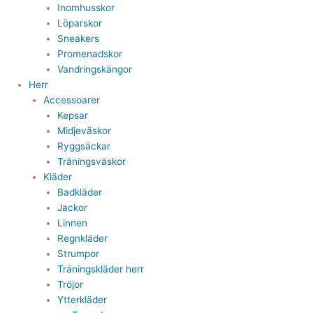
Inomhusskor
Löparskor
Sneakers
Promenadskor
Vandringskängor
Herr
Accessoarer
Kepsar
Midjeväskor
Ryggsäckar
Träningsväskor
Kläder
Badkläder
Jackor
Linnen
Regnkläder
Strumpor
Träningskläder herr
Tröjor
Ytterkläder