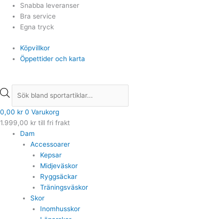
Hoppa
Products
Products
Snabba leveranser
till
search
search
Bra service
innehåll
Egna tryck
Köpvillkor
Öppettider och karta
0,00
kr
0
Varukorg
1.999,00
kr
till fri frakt
Dam
Accessoarer
Kepsar
Midjeväskor
Ryggsäckar
Träningsväskor
Skor
Inomhusskor