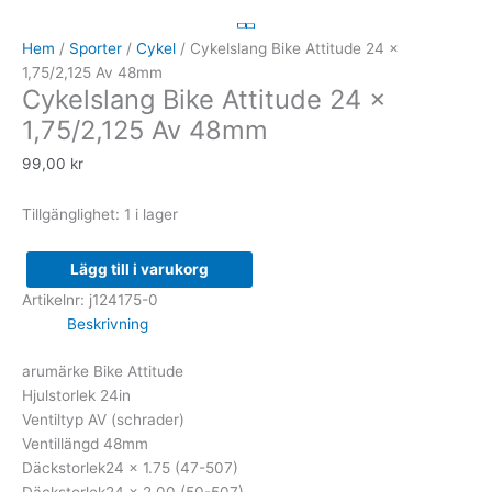
Bike
Attitude
Hem
/
Sporter
/
Cykel
/ Cykelslang Bike Attitude 24 x
24
1,75/2,125 Av 48mm
Cykelslang Bike Attitude 24 x
x
1,75/2,125
1,75/2,125 Av 48mm
Av
99,00
kr
48mm
mängd
Tillgänglighet:
1 i lager
Lägg till i varukorg
Artikelnr:
j124175-0
Beskrivning
arumärke
Bike Attitude
Hjulstorlek
24in
Ventiltyp
AV (schrader)
Ventillängd
48mm
Däckstorlek
24 x 1.75 (47-507)
Däckstorlek
24 x 2.00 (50-507)