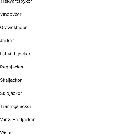
Trekvartsbyxor
Vindbyxor
Gravidkläder
Jackor
Lättviktsjackor
Regnjackor
Skaljackor
Skidjackor
Träningsjackor
Vår & Höstjackor
Västar