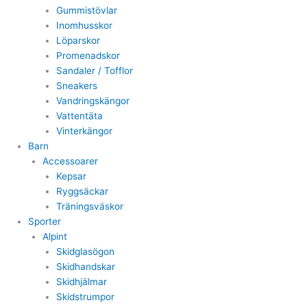
Gummistövlar
Inomhusskor
Löparskor
Promenadskor
Sandaler / Tofflor
Sneakers
Vandringskängor
Vattentäta
Vinterkängor
Barn
Accessoarer
Kepsar
Ryggsäckar
Träningsväskor
Sporter
Alpint
Skidglasögon
Skidhandskar
Skidhjälmar
Skidstrumpor