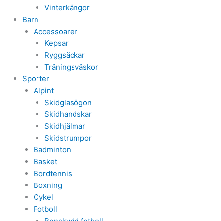
Vinterkängor
Barn
Accessoarer
Kepsar
Ryggsäckar
Träningsväskor
Sporter
Alpint
Skidglasögon
Skidhandskar
Skidhjälmar
Skidstrumpor
Badminton
Basket
Bordtennis
Boxning
Cykel
Fotboll
Benskydd fotboll