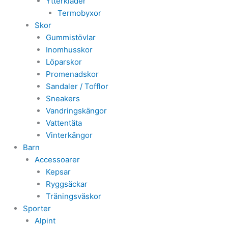
Ytterkläder
Termobyxor
Skor
Gummistövlar
Inomhusskor
Löparskor
Promenadskor
Sandaler / Tofflor
Sneakers
Vandringskängor
Vattentäta
Vinterkängor
Barn
Accessoarer
Kepsar
Ryggsäckar
Träningsväskor
Sporter
Alpint