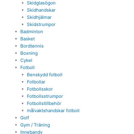
Skidglasögon
Skidhandskar
Skidhjälmar
Skidstrumpor
Badminton
Basket
Bordtennis
Boxning
Cykel
Fotboll
Benskydd fotboll
Fotbollar
Fotbollsskor
Fotbollsstrumpor
Fotbollstillbehör
målvaktshandskar fotboll
Golf
Gym / Träning
Innebandy