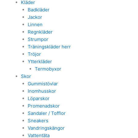
Kläder
Badkläder
Jackor
Linnen
Regnkläder
Strumpor
Träningskläder herr
Tröjor
Ytterkläder
Termobyxor
Skor
Gummistövlar
Inomhusskor
Löparskor
Promenadskor
Sandaler / Tofflor
Sneakers
Vandringskängor
Vattentäta