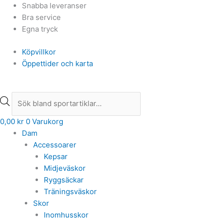
Hoppa
Products
Products
Snabba leveranser
till
search
search
Bra service
innehåll
Egna tryck
Köpvillkor
Öppettider och karta
0,00
kr
0
Varukorg
Dam
Accessoarer
Kepsar
Midjeväskor
Ryggsäckar
Träningsväskor
Skor
Inomhusskor