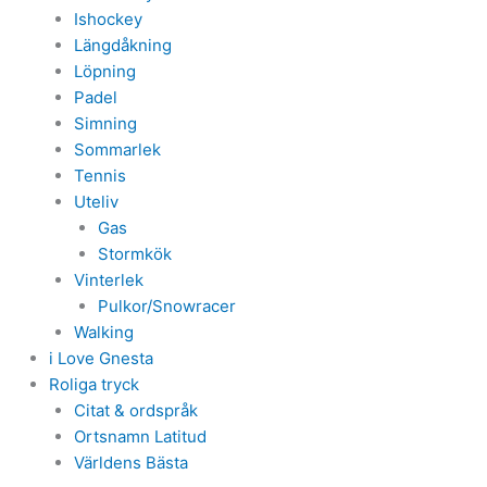
Ishockey
Längdåkning
Löpning
Padel
Simning
Sommarlek
Tennis
Uteliv
Gas
Stormkök
Vinterlek
Pulkor/Snowracer
Walking
i Love Gnesta
Roliga tryck
Citat & ordspråk
Ortsnamn Latitud
Världens Bästa