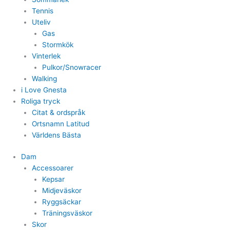
Tennis
Uteliv
Gas
Stormkök
Vinterlek
Pulkor/Snowracer
Walking
i Love Gnesta
Roliga tryck
Citat & ordspråk
Ortsnamn Latitud
Världens Bästa
Dam
Accessoarer
Kepsar
Midjeväskor
Ryggsäckar
Träningsväskor
Skor