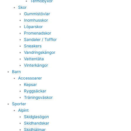
Termobyxor
Skor
Gummistövlar
Inomhusskor
Löparskor
Promenadskor
Sandaler / Tofflor
Sneakers
Vandringskängor
Vattentäta
Vinterkängor
Barn
Accessoarer
Kepsar
Ryggsäckar
Träningsväskor
Sporter
Alpint
Skidglasögon
Skidhandskar
Skidhjälmar