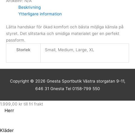
Artikelnr:
N/A
Beskrivning
Ytterligare information
Lätta handskar för ökad komfort och bästa möjliga känsla på
styret. Det slitstarka och smidiga materialet ger en perfekt
passform.
Storlek
Small, Medium, Large, XL
Copyright © 2026
Gnesta Sportbutik
Västra storgatan 9-11,
646 31 Gnesta Tel 0158-799 550
1.999,00
kr
till fri frakt
Herr
Kläder