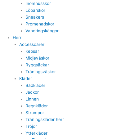
Inomhusskor
Löparskor
Sneakers
Promenadskor
Vandringskängor
Herr
Accessoarer
Kepsar
Midjeväskor
Ryggsäckar
Träningsväskor
Kläder
Badkläder
Jackor
Linnen
Regnkläder
Strumpor
Träningskläder herr
Tröjor
Ytterkläder