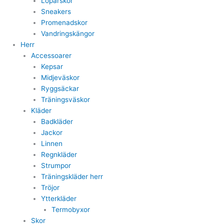
Löparskor
Sneakers
Promenadskor
Vandringskängor
Herr
Accessoarer
Kepsar
Midjeväskor
Ryggsäckar
Träningsväskor
Kläder
Badkläder
Jackor
Linnen
Regnkläder
Strumpor
Träningskläder herr
Tröjor
Ytterkläder
Termobyxor
Skor