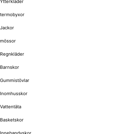
Ytterkläder
termobyxor
Jackor
mössor
Regnkläder
Barnskor
Gummistövlar
Inomhusskor
Vattentäta
Basketskor
Innebandyskor