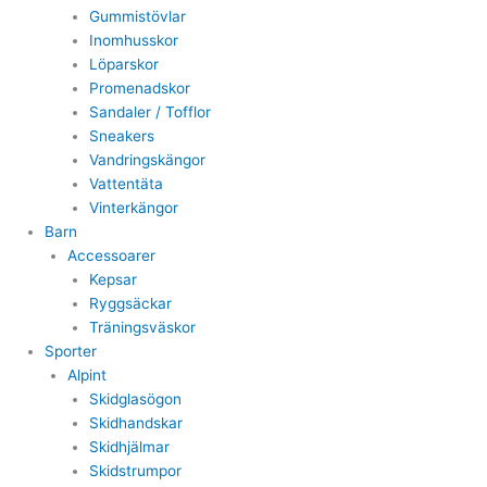
Gummistövlar
Inomhusskor
Löparskor
Promenadskor
Sandaler / Tofflor
Sneakers
Vandringskängor
Vattentäta
Vinterkängor
Barn
Accessoarer
Kepsar
Ryggsäckar
Träningsväskor
Sporter
Alpint
Skidglasögon
Skidhandskar
Skidhjälmar
Skidstrumpor