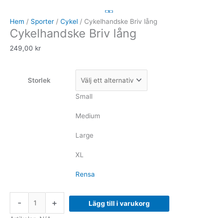
Briv
lång
Hem
/
Sporter
/
Cykel
/ Cykelhandske Briv lång
Cykelhandske Briv lång
mängd
249,00
kr
Storlek
Small
Medium
Large
XL
Rensa
-
+
Lägg till i varukorg