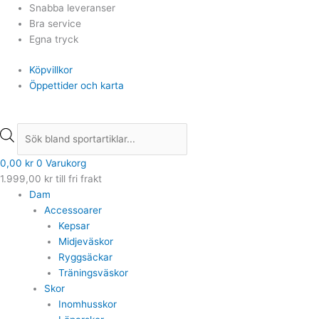
Hoppa
Products
Products
Snabba leveranser
till
search
search
Bra service
innehåll
Egna tryck
Köpvillkor
Öppettider och karta
0,00
kr
0
Varukorg
1.999,00
kr
till fri frakt
Dam
Accessoarer
Kepsar
Midjeväskor
Ryggsäckar
Träningsväskor
Skor
Inomhusskor