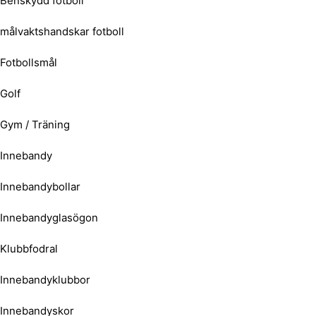
Benskydd fotboll
målvaktshandskar fotboll
Fotbollsmål
Golf
Gym / Träning
Innebandy
Innebandybollar
Innebandyglasögon
Klubbfodral
Innebandyklubbor
Innebandyskor