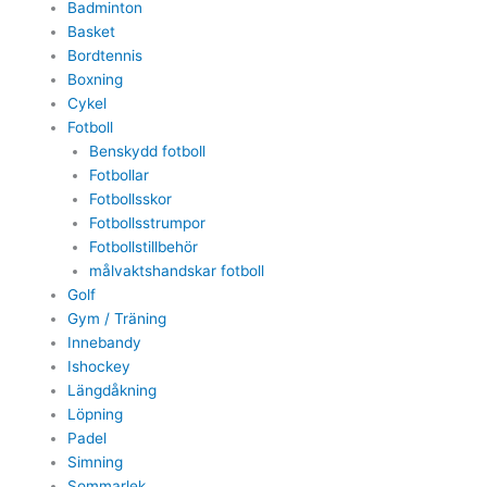
Badminton
Basket
Bordtennis
Boxning
Cykel
Fotboll
Benskydd fotboll
Fotbollar
Fotbollsskor
Fotbollsstrumpor
Fotbollstillbehör
målvaktshandskar fotboll
Golf
Gym / Träning
Innebandy
Ishockey
Längdåkning
Löpning
Padel
Simning
Sommarlek