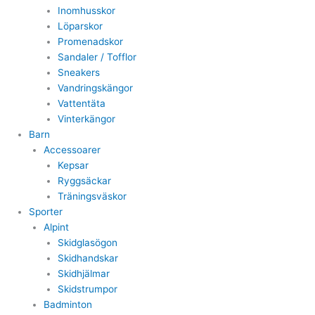
Inomhusskor
Löparskor
Promenadskor
Sandaler / Tofflor
Sneakers
Vandringskängor
Vattentäta
Vinterkängor
Barn
Accessoarer
Kepsar
Ryggsäckar
Träningsväskor
Sporter
Alpint
Skidglasögon
Skidhandskar
Skidhjälmar
Skidstrumpor
Badminton