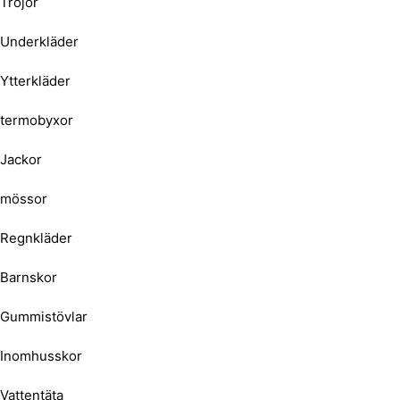
Tröjor
Underkläder
Ytterkläder
termobyxor
Jackor
mössor
Regnkläder
Barnskor
Gummistövlar
Inomhusskor
Vattentäta