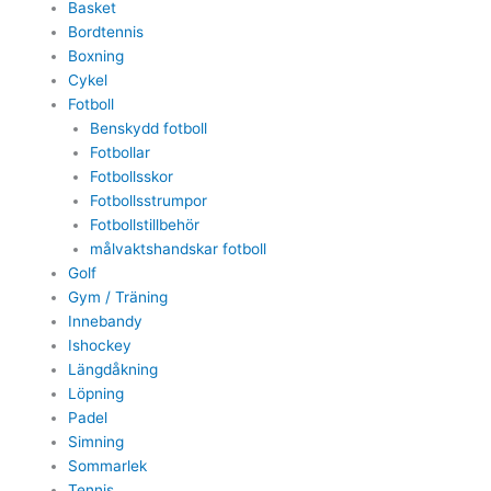
Basket
Bordtennis
Boxning
Cykel
Fotboll
Benskydd fotboll
Fotbollar
Fotbollsskor
Fotbollsstrumpor
Fotbollstillbehör
målvaktshandskar fotboll
Golf
Gym / Träning
Innebandy
Ishockey
Längdåkning
Löpning
Padel
Simning
Sommarlek
Tennis