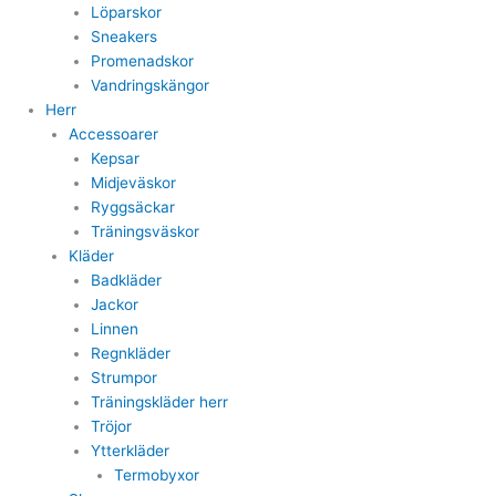
Löparskor
Sneakers
Promenadskor
Vandringskängor
Herr
Accessoarer
Kepsar
Midjeväskor
Ryggsäckar
Träningsväskor
Kläder
Badkläder
Jackor
Linnen
Regnkläder
Strumpor
Träningskläder herr
Tröjor
Ytterkläder
Termobyxor