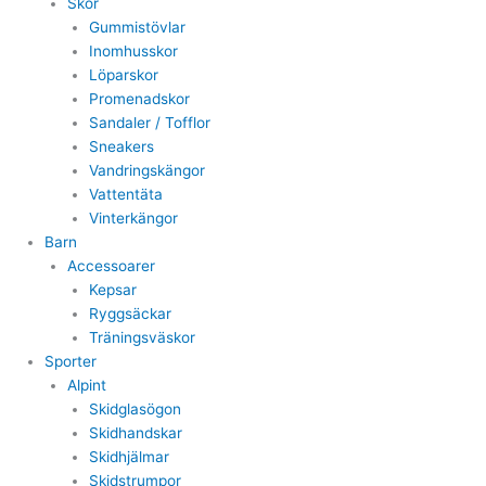
Skor
Gummistövlar
Inomhusskor
Löparskor
Promenadskor
Sandaler / Tofflor
Sneakers
Vandringskängor
Vattentäta
Vinterkängor
Barn
Accessoarer
Kepsar
Ryggsäckar
Träningsväskor
Sporter
Alpint
Skidglasögon
Skidhandskar
Skidhjälmar
Skidstrumpor