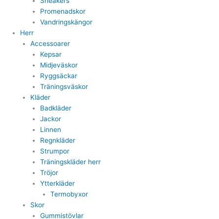
Sneakers
Promenadskor
Vandringskängor
Herr
Accessoarer
Kepsar
Midjeväskor
Ryggsäckar
Träningsväskor
Kläder
Badkläder
Jackor
Linnen
Regnkläder
Strumpor
Träningskläder herr
Tröjor
Ytterkläder
Termobyxor
Skor
Gummistövlar