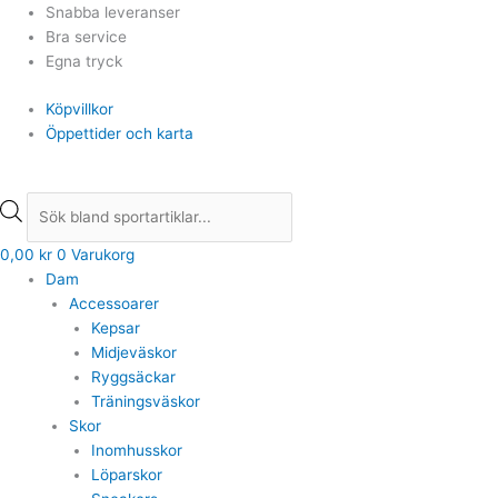
Hoppa
Products
Products
Snabba leveranser
till
search
search
Bra service
innehåll
Egna tryck
Köpvillkor
Öppettider och karta
0,00
kr
0
Varukorg
Dam
Accessoarer
Kepsar
Midjeväskor
Ryggsäckar
Träningsväskor
Skor
Inomhusskor
Löparskor