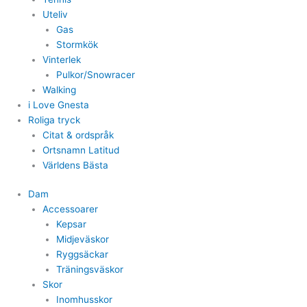
Uteliv
Gas
Stormkök
Vinterlek
Pulkor/Snowracer
Walking
i Love Gnesta
Roliga tryck
Citat & ordspråk
Ortsnamn Latitud
Världens Bästa
Dam
Accessoarer
Kepsar
Midjeväskor
Ryggsäckar
Träningsväskor
Skor
Inomhusskor