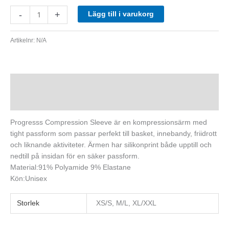
-
+
Lägg till i varukorg
Artikelnr:
N/A
Beskrivning
Ytterligare information
Progresss Compression Sleeve är en kompressionsärm med
tight passform som passar perfekt till basket, innebandy, friidrott
och liknande aktiviteter. Ärmen har silikonprint både upptill och
nedtill på insidan för en säker passform.
Material:91% Polyamide 9% Elastane
Kön:Unisex
Storlek
XS/S, M/L, XL/XXL