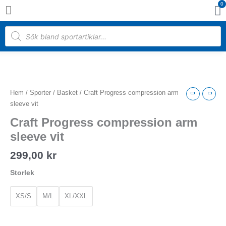
0
Hoppa
Va
till
innehåll
Products
search
Craft
Progress
compression
Hem
/
Sporter
/
Basket
/ Craft Progress compression arm
arm
sleeve vit
sleeve
Craft Progress compression arm
vit
mängd
sleeve vit
299,00
kr
Storlek
XS/S
M/L
XL/XXL