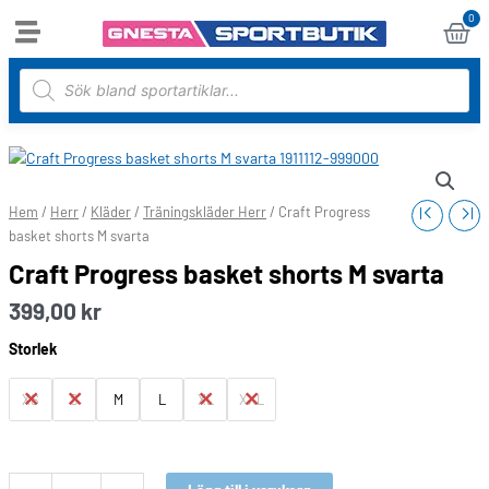
Hoppa
0
Var
till
innehåll
Products
search
Craft
Progress
basket
Hem
/
Herr
/
Kläder
/
Träningskläder Herr
/ Craft Progress
shorts
basket shorts M svarta
M
Craft Progress basket shorts M svarta
svarta
mängd
399,00
kr
Storlek
XS
S
M
L
XL
XXL