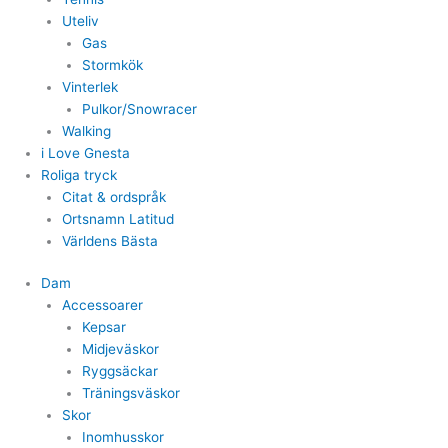
Uteliv
Gas
Stormkök
Vinterlek
Pulkor/Snowracer
Walking
i Love Gnesta
Roliga tryck
Citat & ordspråk
Ortsnamn Latitud
Världens Bästa
Dam
Accessoarer
Kepsar
Midjeväskor
Ryggsäckar
Träningsväskor
Skor
Inomhusskor