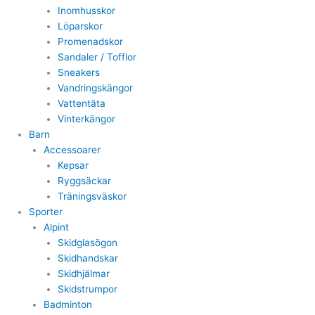
Inomhusskor
Löparskor
Promenadskor
Sandaler / Tofflor
Sneakers
Vandringskängor
Vattentäta
Vinterkängor
Barn
Accessoarer
Kepsar
Ryggsäckar
Träningsväskor
Sporter
Alpint
Skidglasögon
Skidhandskar
Skidhjälmar
Skidstrumpor
Badminton