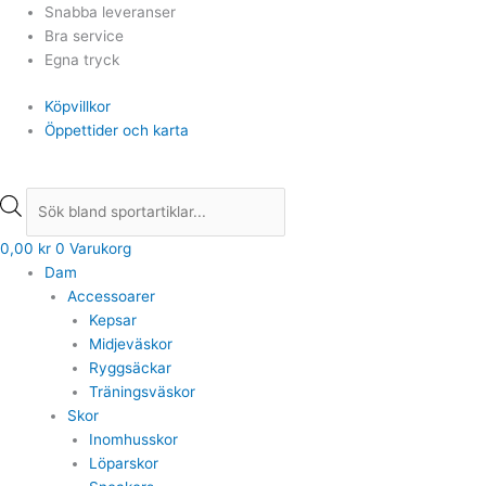
Hoppa
Products
Products
Snabba leveranser
till
search
search
Bra service
innehåll
Egna tryck
Köpvillkor
Öppettider och karta
0,00
kr
0
Varukorg
Dam
Accessoarer
Kepsar
Midjeväskor
Ryggsäckar
Träningsväskor
Skor
Inomhusskor
Löparskor