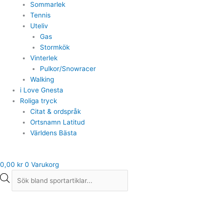
Sommarlek
Tennis
Uteliv
Gas
Stormkök
Vinterlek
Pulkor/Snowracer
Walking
i Love Gnesta
Roliga tryck
Citat & ordspråk
Ortsnamn Latitud
Världens Bästa
0,00
kr
0
Varukorg
Craft
Långkalsonger