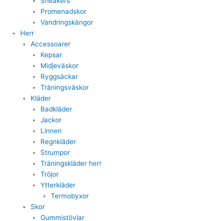
Sneakers
Promenadskor
Vandringskängor
Herr
Accessoarer
Kepsar
Midjeväskor
Ryggsäckar
Träningsväskor
Kläder
Badkläder
Jackor
Linnen
Regnkläder
Strumpor
Träningskläder herr
Tröjor
Ytterkläder
Termobyxor
Skor
Gummistövlar