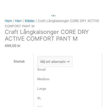
CORE
DRY
ACTIVE
COMFORT
Hem
/
Herr
/
Kläder
/ Craft Långkalsonger CORE DRY ACTIVE
PANT
COMFORT PANT M
Craft Långkalsonger CORE DRY
M
mängd
ACTIVE COMFORT PANT M
499,00
kr
Storlek
Small
Medium
Large
XL