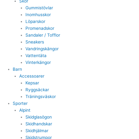
Skor
Gummistövlar
Inomhusskor
Löparskor
Promenadskor
Sandaler / Tofflor
Sneakers
Vandringskängor
Vattentäta
Vinterkängor
Barn
Accessoarer
Kepsar
Ryggsäckar
Träningsväskor
Sporter
Alpint
Skidglasögon
Skidhandskar
Skidhjälmar
Skidstrumpor