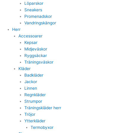
Löparskor
Sneakers
Promenadskor
Vandringskängor
Herr
Accessoarer
Kepsar
Midjeväskor
Ryggsäckar
Träningsväskor
Kläder
Badkläder
Jackor
Linnen
Regnkläder
Strumpor
Träningskläder herr
Tröjor
Ytterkläder
Termobyxor