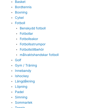
Basket
Bordtennis
Boxning
Cykel
Fotboll
Benskydd fotboll
Fotbollar
Fotbollsskor
Fotbollsstrumpor
Fotbollstillbehör
målvaktshandskar fotboll
Golf
Gym / Träning
Innebandy
Ishockey
Längdåkning
Löpning
Padel
Simning
Sommarlek
Tennis