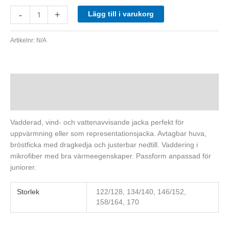
-
+
Lägg till i varukorg
Artikelnr:
N/A
Beskrivning
Ytterligare information
Vadderad, vind- och vattenavvisande jacka perfekt för
uppvärmning eller som representationsjacka. Avtagbar huva,
bröstficka med dragkedja och justerbar nedtill. Vaddering i
mikrofiber med bra värmeegenskaper. Passform anpassad för
juniorer.
Storlek
122/128, 134/140, 146/152,
158/164, 170