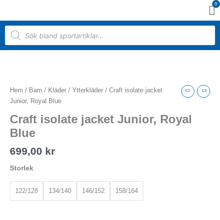
0
Hoppa
Va
till
innehåll
Products
search
Craft
isolate
jacket
Hem
/
Barn
/
Kläder
/
Ytterkläder
/ Craft isolate jacket
Junior,
Junior, Royal Blue
Royal
Craft isolate jacket Junior, Royal
Blue
mängd
Blue
699,00
kr
Storlek
122/128
134/140
146/152
158/164