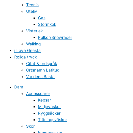
Tennis
Uteliv
Gas
Stormkök
Vinterlek
Pulkor/Snowracer
Walking
i Love Gnesta
Roliga tryck
Citat & ordspråk
Ortsnamn Latitud
Världens Bästa
Dam
Accessoarer
Kepsar
Midjeväskor
Ryggsäckar
Träningsväskor
Skor
Inomhusskor