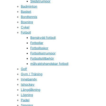
Skidstrumpor
Badminton
Basket
Bordtennis
Boxning
Cykel
Fotboll
Benskydd fotboll
Fotbollar
Fotbollsskor
Fotbollsstrumpor
Fotbollstillbehör
målvaktshandskar fotboll
Golf
Gym / Träning
Innebandy
Ishockey
Längdåkning
Löpning
Padel
Simning