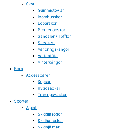
Skor
Gummistövlar
Inomhusskor
Löparskor
Promenadskor
Sandaler / Tofflor
Sneakers
Vandringskängor
Vattentäta
Vinterkängor
Barn
Accessoarer
Kepsar
Ryggsäckar
Träningsväskor
Sporter
Alpint
Skidglasögon
Skidhandskar
Skidhjälmar