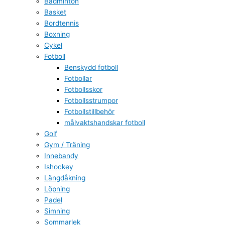
Badminton
Basket
Bordtennis
Boxning
Cykel
Fotboll
Benskydd fotboll
Fotbollar
Fotbollsskor
Fotbollsstrumpor
Fotbollstillbehör
målvaktshandskar fotboll
Golf
Gym / Träning
Innebandy
Ishockey
Längdåkning
Löpning
Padel
Simning
Sommarlek