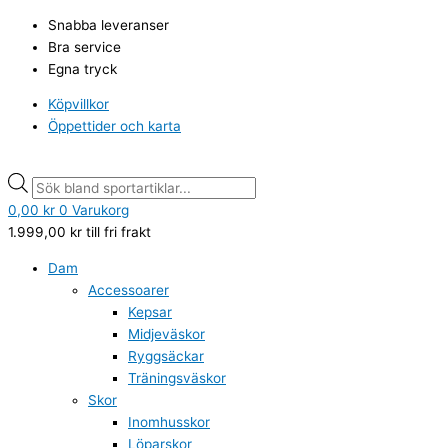
Hoppa
Craft
Products
Products
Snabba leveranser
till
charge
search
search
Bra service
innehåll
cross
Egna tryck
back
tee
Köpvillkor
W,
Öppettider och karta
black
mängd
0,00
kr
0
Varukorg
1.999,00
kr
till fri frakt
Dam
Accessoarer
Kepsar
Midjeväskor
Ryggsäckar
Träningsväskor
Skor
Inomhusskor
Löparskor