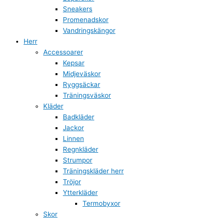
Sneakers
Promenadskor
Vandringskängor
Herr
Accessoarer
Kepsar
Midjeväskor
Ryggsäckar
Träningsväskor
Kläder
Badkläder
Jackor
Linnen
Regnkläder
Strumpor
Träningskläder herr
Tröjor
Ytterkläder
Termobyxor
Skor