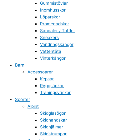
Gummistövlar
Inomhusskor
Löparskor
Promenadskor
Sandaler / Tofflor
Sneakers
Vandringskängor
Vattentäta
Vinterkängor
Barn
Accessoarer
Kepsar
Ryggsäckar
Träningsväskor
Sporter
Alpint
Skidglasögon
Skidhandskar
Skidhjälmar
Skidstrumpor