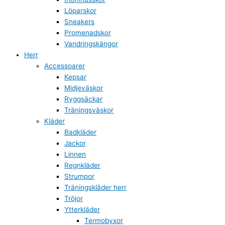
Löparskor
Sneakers
Promenadskor
Vandringskängor
Herr
Accessoarer
Kepsar
Midjeväskor
Ryggsäckar
Träningsväskor
Kläder
Badkläder
Jackor
Linnen
Regnkläder
Strumpor
Träningskläder herr
Tröjor
Ytterkläder
Termobyxor