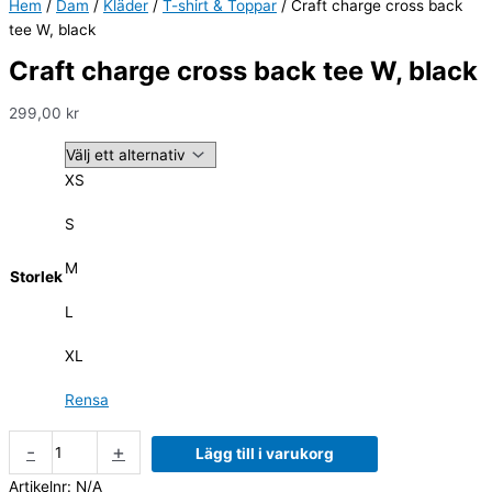
Hem
/
Dam
/
Kläder
/
T-shirt & Toppar
/ Craft charge cross back
tee W, black
Craft charge cross back tee W, black
299,00
kr
XS
S
M
Storlek
L
XL
Rensa
-
+
Lägg till i varukorg
Artikelnr:
N/A