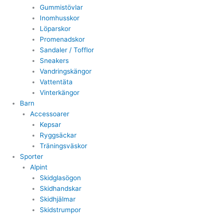
Gummistövlar
Inomhusskor
Löparskor
Promenadskor
Sandaler / Tofflor
Sneakers
Vandringskängor
Vattentäta
Vinterkängor
Barn
Accessoarer
Kepsar
Ryggsäckar
Träningsväskor
Sporter
Alpint
Skidglasögon
Skidhandskar
Skidhjälmar
Skidstrumpor