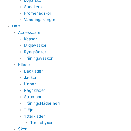
Löparskor
Sneakers
Promenadskor
Vandringskängor
Herr
Accessoarer
Kepsar
Midjeväskor
Ryggsäckar
Träningsväskor
Kläder
Badkläder
Jackor
Linnen
Regnkläder
Strumpor
Träningskläder herr
Tröjor
Ytterkläder
Termobyxor
Skor