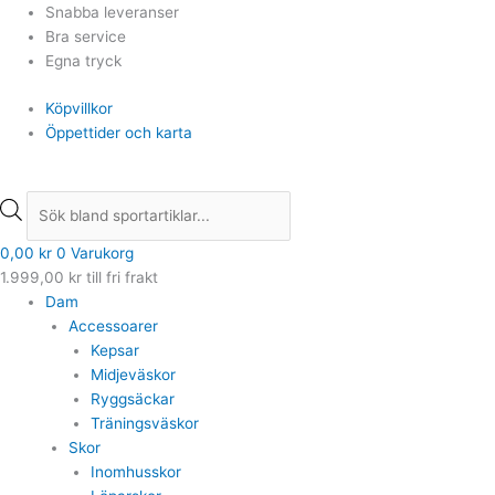
Hoppa
Products
Products
Snabba leveranser
till
search
search
Bra service
innehåll
Egna tryck
Köpvillkor
Öppettider och karta
0,00
kr
0
Varukorg
1.999,00
kr
till fri frakt
Dam
Accessoarer
Kepsar
Midjeväskor
Ryggsäckar
Träningsväskor
Skor
Inomhusskor