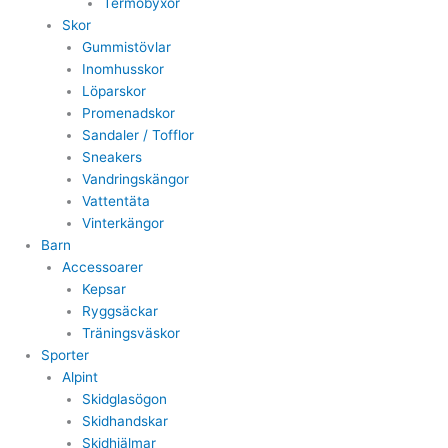
Termobyxor
Skor
Gummistövlar
Inomhusskor
Löparskor
Promenadskor
Sandaler / Tofflor
Sneakers
Vandringskängor
Vattentäta
Vinterkängor
Barn
Accessoarer
Kepsar
Ryggsäckar
Träningsväskor
Sporter
Alpint
Skidglasögon
Skidhandskar
Skidhjälmar