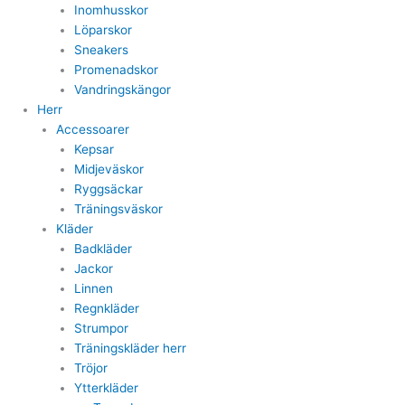
Inomhusskor
Löparskor
Sneakers
Promenadskor
Vandringskängor
Herr
Accessoarer
Kepsar
Midjeväskor
Ryggsäckar
Träningsväskor
Kläder
Badkläder
Jackor
Linnen
Regnkläder
Strumpor
Träningskläder herr
Tröjor
Ytterkläder