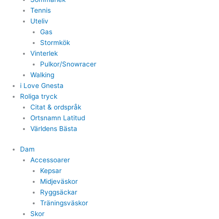
Tennis
Uteliv
Gas
Stormkök
Vinterlek
Pulkor/Snowracer
Walking
i Love Gnesta
Roliga tryck
Citat & ordspråk
Ortsnamn Latitud
Världens Bästa
Dam
Accessoarer
Kepsar
Midjeväskor
Ryggsäckar
Träningsväskor
Skor