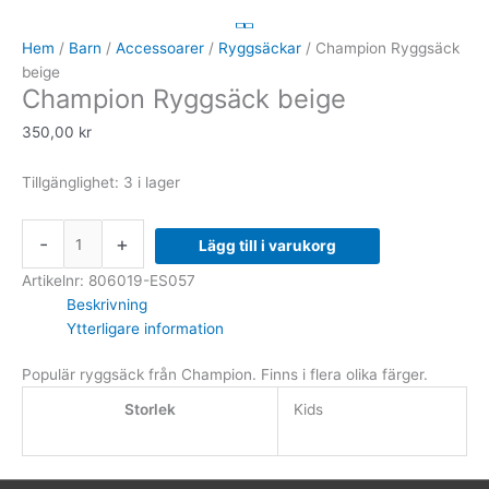
Ryggsäck
beige
Hem
/
Barn
/
Accessoarer
/
Ryggsäckar
/ Champion Ryggsäck
mängd
beige
Champion Ryggsäck beige
350,00
kr
Tillgänglighet:
3 i lager
-
+
Lägg till i varukorg
Artikelnr:
806019-ES057
Beskrivning
Ytterligare information
Populär ryggsäck från Champion. Finns i flera olika färger.
Storlek
Kids