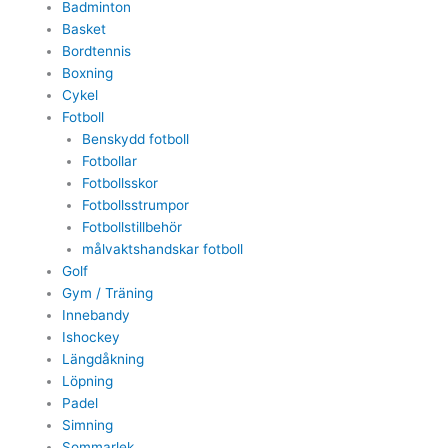
Badminton
Basket
Bordtennis
Boxning
Cykel
Fotboll
Benskydd fotboll
Fotbollar
Fotbollsskor
Fotbollsstrumpor
Fotbollstillbehör
målvaktshandskar fotboll
Golf
Gym / Träning
Innebandy
Ishockey
Längdåkning
Löpning
Padel
Simning
Sommarlek