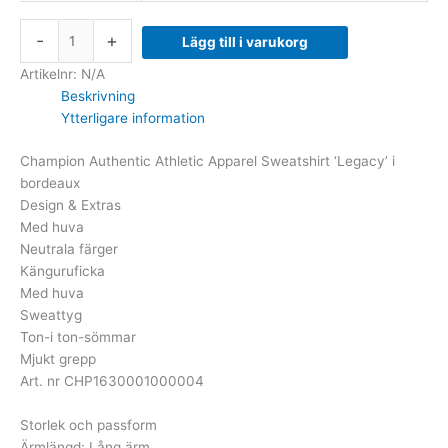
-
+
Lägg till i varukorg
Artikelnr:
N/A
Beskrivning
Ytterligare information
Champion Authentic Athletic Apparel Sweatshirt ‘Legacy’ i
bordeaux
Design & Extras
Med huva
Neutrala färger
Känguruficka
Med huva
Sweattyg
Ton-i ton-sömmar
Mjukt grepp
Art. nr CHP1630001000004
Storlek och passform
Ärmlängd: Lång ärm