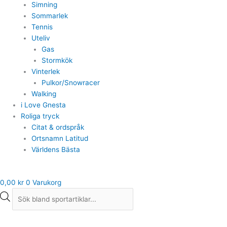
Simning
Sommarlek
Tennis
Uteliv
Gas
Stormkök
Vinterlek
Pulkor/Snowracer
Walking
i Love Gnesta
Roliga tryck
Citat & ordspråk
Ortsnamn Latitud
Världens Bästa
0,00
kr
0
Varukorg
Champion