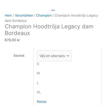
Hoodtröja
Legacy
dam
Hem
/
Varumärken
/
Champion
/ Champion Hoodtröja Legacy
Bordeaux
dam Bordeaux
Champion Hoodtröja Legacy dam
mängd
Bordeaux
679,00
kr
Storlek
S
M
L
XL
Rensa