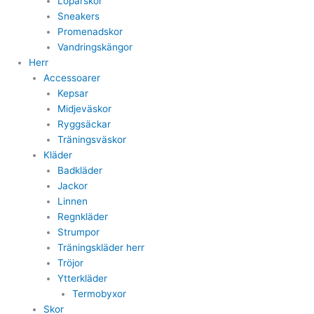
Löparskor
Sneakers
Promenadskor
Vandringskängor
Herr
Accessoarer
Kepsar
Midjeväskor
Ryggsäckar
Träningsväskor
Kläder
Badkläder
Jackor
Linnen
Regnkläder
Strumpor
Träningskläder herr
Tröjor
Ytterkläder
Termobyxor
Skor