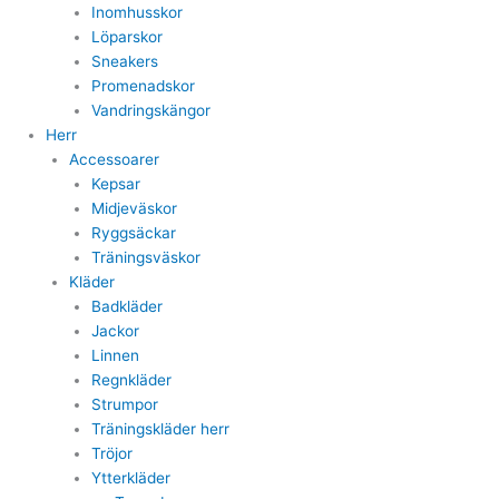
Inomhusskor
Löparskor
Sneakers
Promenadskor
Vandringskängor
Herr
Accessoarer
Kepsar
Midjeväskor
Ryggsäckar
Träningsväskor
Kläder
Badkläder
Jackor
Linnen
Regnkläder
Strumpor
Träningskläder herr
Tröjor
Ytterkläder