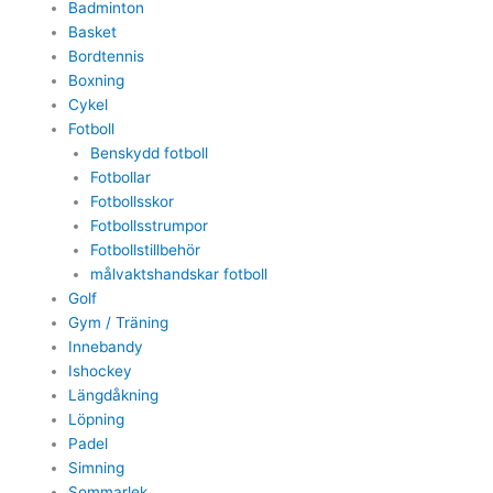
Badminton
Basket
Bordtennis
Boxning
Cykel
Fotboll
Benskydd fotboll
Fotbollar
Fotbollsskor
Fotbollsstrumpor
Fotbollstillbehör
målvaktshandskar fotboll
Golf
Gym / Träning
Innebandy
Ishockey
Längdåkning
Löpning
Padel
Simning
Sommarlek