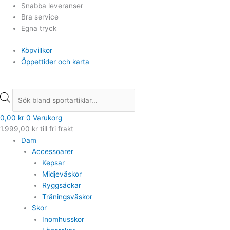
Hoppa
Products
Products
Snabba leveranser
till
search
search
Bra service
innehåll
Egna tryck
Köpvillkor
Öppettider och karta
0,00
kr
0
Varukorg
1.999,00
kr
till fri frakt
Dam
Accessoarer
Kepsar
Midjeväskor
Ryggsäckar
Träningsväskor
Skor
Inomhusskor