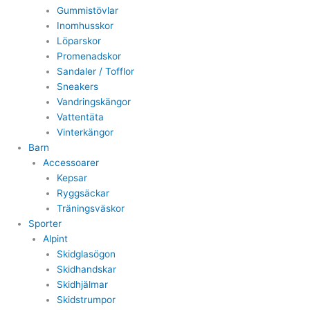
Gummistövlar
Inomhusskor
Löparskor
Promenadskor
Sandaler / Tofflor
Sneakers
Vandringskängor
Vattentäta
Vinterkängor
Barn
Accessoarer
Kepsar
Ryggsäckar
Träningsväskor
Sporter
Alpint
Skidglasögon
Skidhandskar
Skidhjälmar
Skidstrumpor