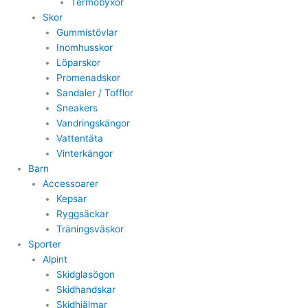
Termobyxor
Skor
Gummistövlar
Inomhusskor
Löparskor
Promenadskor
Sandaler / Tofflor
Sneakers
Vandringskängor
Vattentäta
Vinterkängor
Barn
Accessoarer
Kepsar
Ryggsäckar
Träningsväskor
Sporter
Alpint
Skidglasögon
Skidhandskar
Skidhjälmar