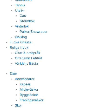
Tennis
Uteliv
Gas
Stormkök
Vinterlek
Pulkor/Snowracer
Walking
i Love Gnesta
Roliga tryck
Citat & ordspråk
Ortsnamn Latitud
Världens Bästa
Dam
Accessoarer
Kepsar
Midjeväskor
Ryggsäckar
Träningsväskor
Skor