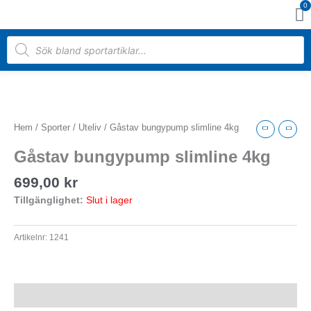
0
Hoppa
Va
till
innehåll
Products
search
Hem
/
Sporter
/
Uteliv
/ Gåstav bungypump slimline 4kg
Gåstav bungypump slimline 4kg
699,00
kr
Tillgänglighet:
Slut i lager
Artikelnr:
1241
Beskrivning