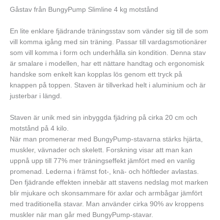
Gåstav från BungyPump Slimline 4 kg motstånd
En lite enklare fjädrande träningsstav som vänder sig till de som
vill komma igång med sin träning. Passar till vardagsmotionärer
som vill komma i form och underhålla sin kondition. Denna stav
är smalare i modellen, har ett nättare handtag och ergonomisk
handske som enkelt kan kopplas lös genom ett tryck på
knappen på toppen. Staven är tillverkad helt i aluminium och är
justerbar i längd.
Staven är unik med sin inbyggda fjädring på cirka 20 cm och
motstånd på 4 kilo.
När man promenerar med BungyPump-stavarna stärks hjärta,
muskler, vävnader och skelett. Forskning visar att man kan
uppnå upp till 77% mer träningseffekt jämfört med en vanlig
promenad. Lederna i främst fot-, knä- och höftleder avlastas.
Den fjädrande effekten innebär att stavens nedslag mot marken
blir mjukare och skonsammare för axlar och armbågar jämfört
med traditionella stavar. Man använder cirka 90% av kroppens
muskler när man går med BungyPump-stavar.