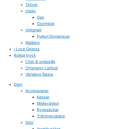
Tennis
Uteliv
Gas
Stormkök
Vinterlek
Pulkor/Snowracer
Walking
i Love Gnesta
Roliga tryck
Citat & ordspråk
Ortsnamn Latitud
Världens Bästa
Dam
Accessoarer
Kepsar
Midjeväskor
Ryggsäckar
Träningsväskor
Skor
Inomhusskor