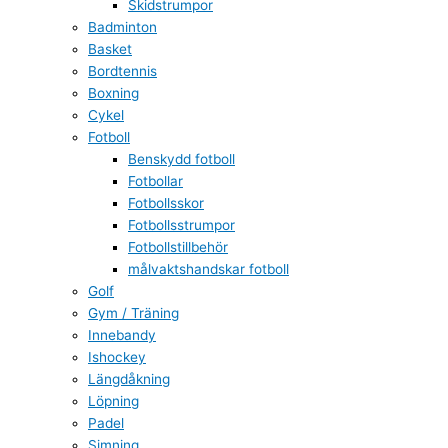
Skidstrumpor
Badminton
Basket
Bordtennis
Boxning
Cykel
Fotboll
Benskydd fotboll
Fotbollar
Fotbollsskor
Fotbollsstrumpor
Fotbollstillbehör
målvaktshandskar fotboll
Golf
Gym / Träning
Innebandy
Ishockey
Längdåkning
Löpning
Padel
Simning