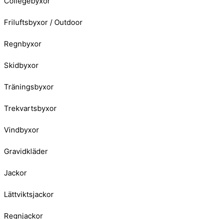
Collegebyxor
Friluftsbyxor / Outdoor
Regnbyxor
Skidbyxor
Träningsbyxor
Trekvartsbyxor
Vindbyxor
Gravidkläder
Jackor
Lättviktsjackor
Regnjackor