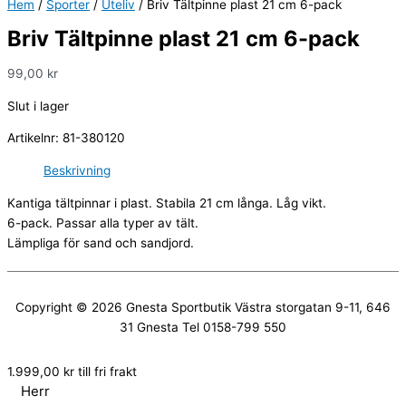
Hem
/
Sporter
/
Uteliv
/ Briv Tältpinne plast 21 cm 6-pack
Briv Tältpinne plast 21 cm 6-pack
99,00
kr
Slut i lager
Artikelnr:
81-380120
Beskrivning
Kantiga tältpinnar i plast. Stabila 21 cm långa. Låg vikt.
6-pack. Passar alla typer av tält.
Lämpliga för sand och sandjord.
Copyright © 2026
Gnesta Sportbutik
Västra storgatan 9-11, 646
31 Gnesta Tel 0158-799 550
1.999,00
kr
till fri frakt
Herr