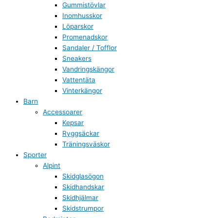
Gummistövlar
Inomhusskor
Löparskor
Promenadskor
Sandaler / Tofflor
Sneakers
Vandringskängor
Vattentäta
Vinterkängor
Barn
Accessoarer
Kepsar
Ryggsäckar
Träningsväskor
Sporter
Alpint
Skidglasögon
Skidhandskar
Skidhjälmar
Skidstrumpor