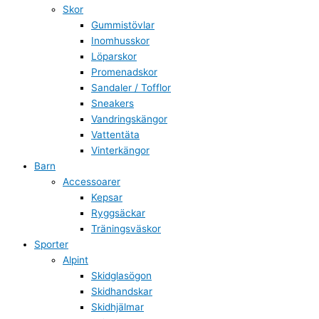
Skor
Gummistövlar
Inomhusskor
Löparskor
Promenadskor
Sandaler / Tofflor
Sneakers
Vandringskängor
Vattentäta
Vinterkängor
Barn
Accessoarer
Kepsar
Ryggsäckar
Träningsväskor
Sporter
Alpint
Skidglasögon
Skidhandskar
Skidhjälmar