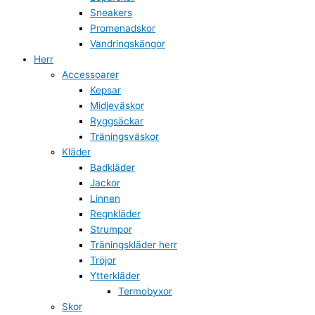
Sneakers
Promenadskor
Vandringskängor
Herr
Accessoarer
Kepsar
Midjeväskor
Ryggsäckar
Träningsväskor
Kläder
Badkläder
Jackor
Linnen
Regnkläder
Strumpor
Träningskläder herr
Tröjor
Ytterkläder
Termobyxor
Skor