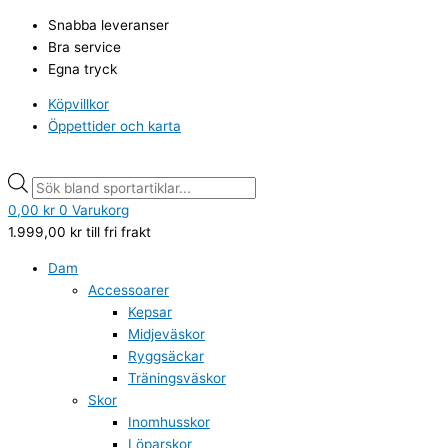
Hoppa
Products
Products
Snabba leveranser
till
search
search
Bra service
innehåll
Egna tryck
Köpvillkor
Öppettider och karta
0,00
kr
0
Varukorg
1.999,00
kr
till fri frakt
Dam
Accessoarer
Kepsar
Midjeväskor
Ryggsäckar
Träningsväskor
Skor
Inomhusskor
Löparskor