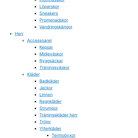
Löparskor
Sneakers
Promenadskor
Vandringskängor
Herr
Accessoarer
Kepsar
Midjeväskor
Ryggsäckar
Träningsväskor
Kläder
Badkläder
Jackor
Linnen
Regnkläder
Strumpor
Träningskläder herr
Tröjor
Ytterkläder
Termobyxor