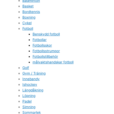
Badminton
Basket
Bordtennis
Boxning
Cykel
Fotboll
Benskydd fotboll
Fotbollar
Fotbollsskor
Fotbollsstrumpor
Fotbollstillbehör
målvaktshandskar fotboll
Golf
Gym / Träning
Innebandy
Ishockey
Längdåkning
Löpning
Padel
Simning
Sommarlek