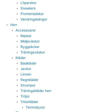
Löparskor
Sneakers
Promenadskor
Vandringskängor
Herr
Accessoarer
Kepsar
Midjeväskor
Ryggsäckar
Träningsväskor
Kläder
Badkläder
Jackor
Linnen
Regnkläder
Strumpor
Träningskläder herr
Tröjor
Ytterkläder
Termobyxor