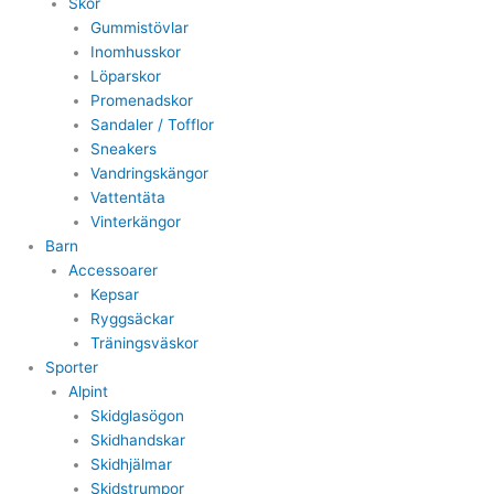
Skor
Gummistövlar
Inomhusskor
Löparskor
Promenadskor
Sandaler / Tofflor
Sneakers
Vandringskängor
Vattentäta
Vinterkängor
Barn
Accessoarer
Kepsar
Ryggsäckar
Träningsväskor
Sporter
Alpint
Skidglasögon
Skidhandskar
Skidhjälmar
Skidstrumpor