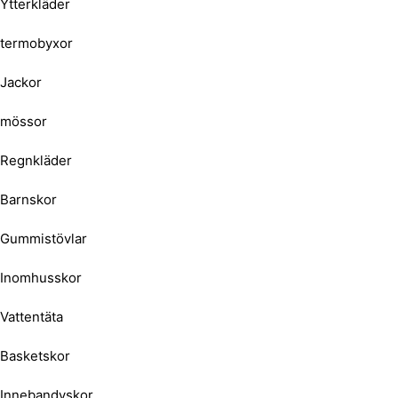
Ytterkläder
termobyxor
Jackor
mössor
Regnkläder
Barnskor
Gummistövlar
Inomhusskor
Vattentäta
Basketskor
Innebandyskor