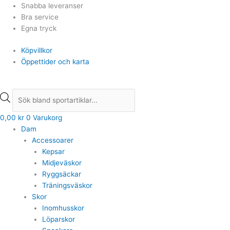
Hoppa
Products
Products
Snabba leveranser
till
search
search
Bra service
innehåll
Egna tryck
Köpvillkor
Öppettider och karta
0,00
kr
0
Varukorg
Dam
Accessoarer
Kepsar
Midjeväskor
Ryggsäckar
Träningsväskor
Skor
Inomhusskor
Löparskor