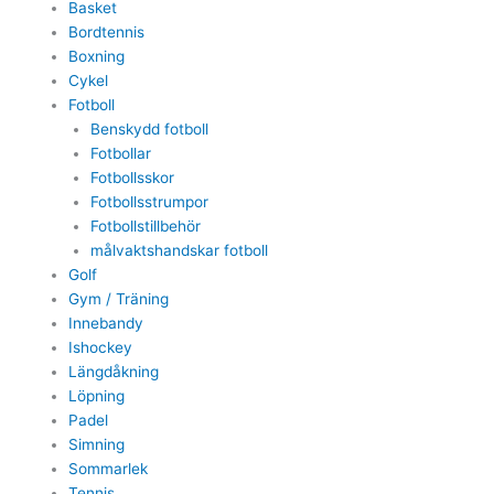
Basket
Bordtennis
Boxning
Cykel
Fotboll
Benskydd fotboll
Fotbollar
Fotbollsskor
Fotbollsstrumpor
Fotbollstillbehör
målvaktshandskar fotboll
Golf
Gym / Träning
Innebandy
Ishockey
Längdåkning
Löpning
Padel
Simning
Sommarlek
Tennis