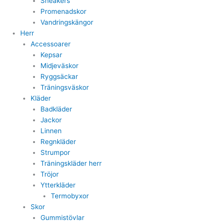
Sneakers
Promenadskor
Vandringskängor
Herr
Accessoarer
Kepsar
Midjeväskor
Ryggsäckar
Träningsväskor
Kläder
Badkläder
Jackor
Linnen
Regnkläder
Strumpor
Träningskläder herr
Tröjor
Ytterkläder
Termobyxor
Skor
Gummistövlar