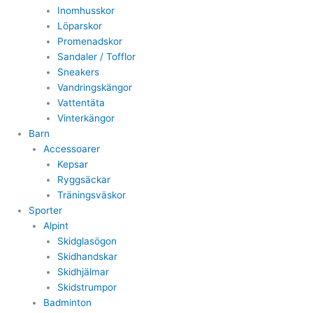
Inomhusskor
Löparskor
Promenadskor
Sandaler / Tofflor
Sneakers
Vandringskängor
Vattentäta
Vinterkängor
Barn
Accessoarer
Kepsar
Ryggsäckar
Träningsväskor
Sporter
Alpint
Skidglasögon
Skidhandskar
Skidhjälmar
Skidstrumpor
Badminton