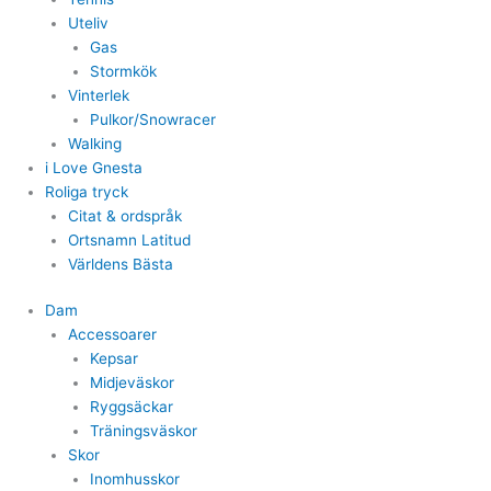
Uteliv
Gas
Stormkök
Vinterlek
Pulkor/Snowracer
Walking
i Love Gnesta
Roliga tryck
Citat & ordspråk
Ortsnamn Latitud
Världens Bästa
Dam
Accessoarer
Kepsar
Midjeväskor
Ryggsäckar
Träningsväskor
Skor
Inomhusskor