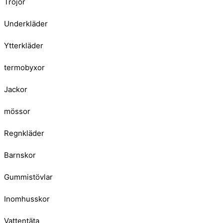
Tröjor
Underkläder
Ytterkläder
termobyxor
Jackor
mössor
Regnkläder
Barnskor
Gummistövlar
Inomhusskor
Vattentäta