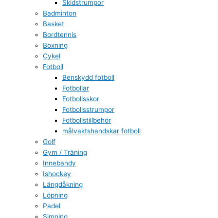
Skidstrumpor
Badminton
Basket
Bordtennis
Boxning
Cykel
Fotboll
Benskydd fotboll
Fotbollar
Fotbollsskor
Fotbollsstrumpor
Fotbollstillbehör
målvaktshandskar fotboll
Golf
Gym / Träning
Innebandy
Ishockey
Längdåkning
Löpning
Padel
Simning