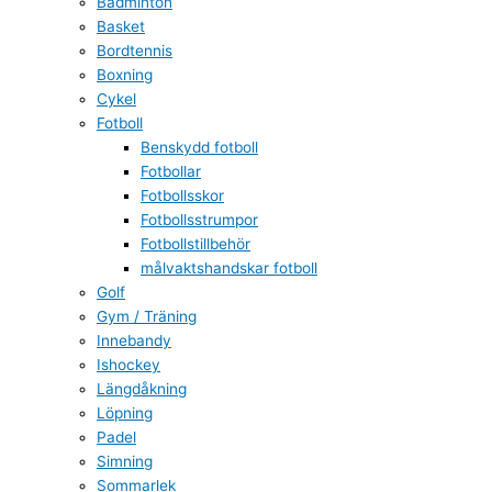
Badminton
Basket
Bordtennis
Boxning
Cykel
Fotboll
Benskydd fotboll
Fotbollar
Fotbollsskor
Fotbollsstrumpor
Fotbollstillbehör
målvaktshandskar fotboll
Golf
Gym / Träning
Innebandy
Ishockey
Längdåkning
Löpning
Padel
Simning
Sommarlek