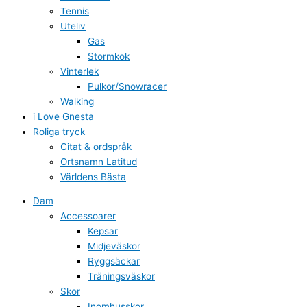
Tennis
Uteliv
Gas
Stormkök
Vinterlek
Pulkor/Snowracer
Walking
i Love Gnesta
Roliga tryck
Citat & ordspråk
Ortsnamn Latitud
Världens Bästa
Dam
Accessoarer
Kepsar
Midjeväskor
Ryggsäckar
Träningsväskor
Skor
Inomhusskor