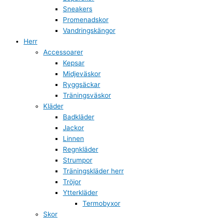
Sneakers
Promenadskor
Vandringskängor
Herr
Accessoarer
Kepsar
Midjeväskor
Ryggsäckar
Träningsväskor
Kläder
Badkläder
Jackor
Linnen
Regnkläder
Strumpor
Träningskläder herr
Tröjor
Ytterkläder
Termobyxor
Skor