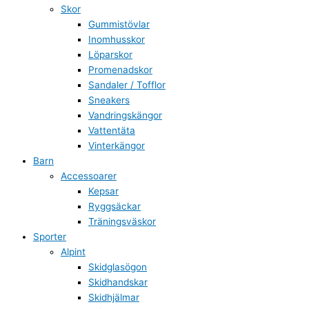
Skor
Gummistövlar
Inomhusskor
Löparskor
Promenadskor
Sandaler / Tofflor
Sneakers
Vandringskängor
Vattentäta
Vinterkängor
Barn
Accessoarer
Kepsar
Ryggsäckar
Träningsväskor
Sporter
Alpint
Skidglasögon
Skidhandskar
Skidhjälmar