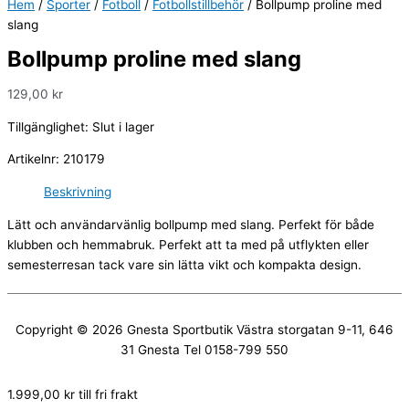
Hem
/
Sporter
/
Fotboll
/
Fotbollstillbehör
/ Bollpump proline med
slang
Bollpump proline med slang
129,00
kr
Tillgänglighet:
Slut i lager
Artikelnr:
210179
Beskrivning
Lätt och användarvänlig bollpump med slang. Perfekt för både
klubben och hemmabruk. Perfekt att ta med på utflykten eller
semesterresan tack vare sin lätta vikt och kompakta design.
Copyright © 2026
Gnesta Sportbutik
Västra storgatan 9-11, 646
31 Gnesta Tel 0158-799 550
1.999,00
kr
till fri frakt