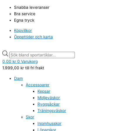
Hoppa
Products
Products
Snabba leveranser
till
search
search
Bra service
innehåll
Egna tryck
Köpvillkor
Öppettider och karta
0,00
kr
0
Varukorg
1.999,00
kr
till fri frakt
Dam
Accessoarer
Kepsar
Midjeväskor
Ryggsäckar
Träningsväskor
Skor
Inomhusskor
Löparskor