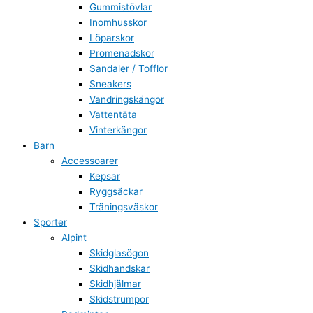
Gummistövlar
Inomhusskor
Löparskor
Promenadskor
Sandaler / Tofflor
Sneakers
Vandringskängor
Vattentäta
Vinterkängor
Barn
Accessoarer
Kepsar
Ryggsäckar
Träningsväskor
Sporter
Alpint
Skidglasögon
Skidhandskar
Skidhjälmar
Skidstrumpor