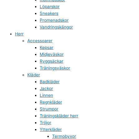
Löparskor
Sneakers
Promenadskor
Vandringskängor
Herr
Accessoarer
Kepsar
Midjeväskor
Ryggsäckar
Träningsväskor
Kläder
Badkläder
Jackor
Linnen
Regnkläder
Strumpor
Träningskläder herr
Tröjor
Ytterkläder
Termobyxor