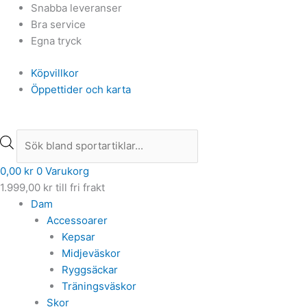
Hoppa
Products
Products
Snabba leveranser
till
search
search
Bra service
innehåll
Egna tryck
Köpvillkor
Öppettider och karta
0,00
kr
0
Varukorg
1.999,00
kr
till fri frakt
Dam
Accessoarer
Kepsar
Midjeväskor
Ryggsäckar
Träningsväskor
Skor