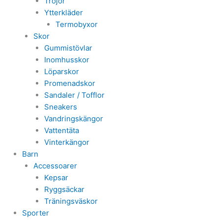
Tröjor
Ytterkläder
Termobyxor
Skor
Gummistövlar
Inomhusskor
Löparskor
Promenadskor
Sandaler / Tofflor
Sneakers
Vandringskängor
Vattentäta
Vinterkängor
Barn
Accessoarer
Kepsar
Ryggsäckar
Träningsväskor
Sporter