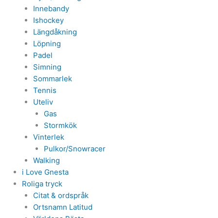
Innebandy
Ishockey
Längdåkning
Löpning
Padel
Simning
Sommarlek
Tennis
Uteliv
Gas
Stormkök
Vinterlek
Pulkor/Snowracer
Walking
i Love Gnesta
Roliga tryck
Citat & ordspråk
Ortsnamn Latitud