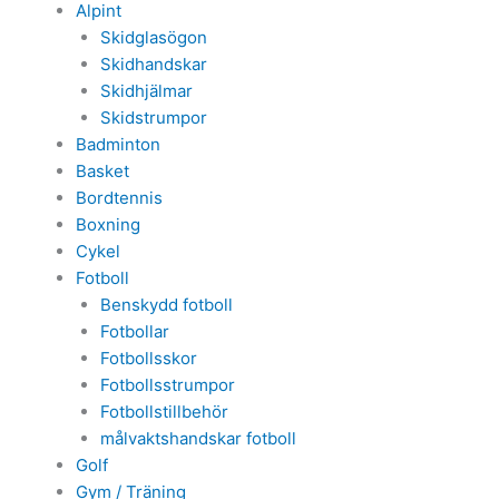
Alpint
Skidglasögon
Skidhandskar
Skidhjälmar
Skidstrumpor
Badminton
Basket
Bordtennis
Boxning
Cykel
Fotboll
Benskydd fotboll
Fotbollar
Fotbollsskor
Fotbollsstrumpor
Fotbollstillbehör
målvaktshandskar fotboll
Golf
Gym / Träning