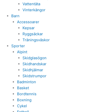
Vattentäta
Vinterkängor
Barn
Accessoarer
Kepsar
Ryggsäckar
Träningsväskor
Sporter
Alpint
Skidglasögon
Skidhandskar
Skidhjälmar
Skidstrumpor
Badminton
Basket
Bordtennis
Boxning
Cykel
Fotboll