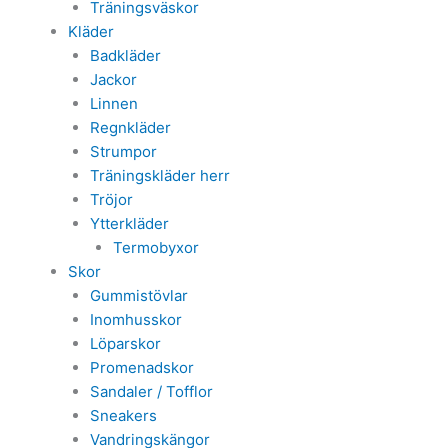
Träningsväskor
Kläder
Badkläder
Jackor
Linnen
Regnkläder
Strumpor
Träningskläder herr
Tröjor
Ytterkläder
Termobyxor
Skor
Gummistövlar
Inomhusskor
Löparskor
Promenadskor
Sandaler / Tofflor
Sneakers
Vandringskängor