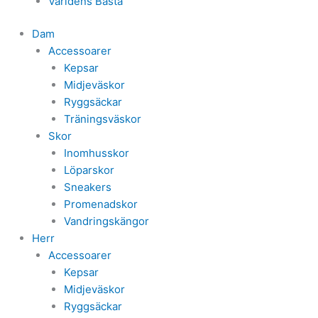
Världens Bästa
Dam
Accessoarer
Kepsar
Midjeväskor
Ryggsäckar
Träningsväskor
Skor
Inomhusskor
Löparskor
Sneakers
Promenadskor
Vandringskängor
Herr
Accessoarer
Kepsar
Midjeväskor
Ryggsäckar