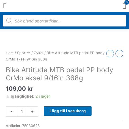
0
Hoppa
V
till
innehåll
Products
search
Bike
Attitude
MTB
Hem
/
Sporter
/
Cykel
/ Bike Attitude MTB pedal PP body
pedal
CrMo aksel 9/16in 368g
PP
Bike Attitude MTB pedal PP body
body
CrMo aksel 9/16in 368g
CrMo
aksel
109,00
kr
9/16in
368g
Tillgänglighet:
2 i lager
mängd
-
+
Lägg till i varukorg
Artikelnr:
75030623