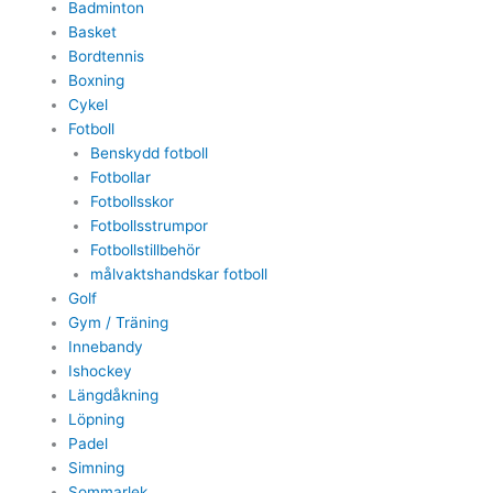
Badminton
Basket
Bordtennis
Boxning
Cykel
Fotboll
Benskydd fotboll
Fotbollar
Fotbollsskor
Fotbollsstrumpor
Fotbollstillbehör
målvaktshandskar fotboll
Golf
Gym / Träning
Innebandy
Ishockey
Längdåkning
Löpning
Padel
Simning
Sommarlek