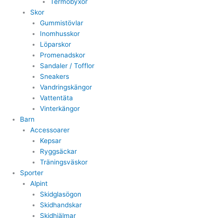
Termobyxor
Skor
Gummistövlar
Inomhusskor
Löparskor
Promenadskor
Sandaler / Tofflor
Sneakers
Vandringskängor
Vattentäta
Vinterkängor
Barn
Accessoarer
Kepsar
Ryggsäckar
Träningsväskor
Sporter
Alpint
Skidglasögon
Skidhandskar
Skidhjälmar