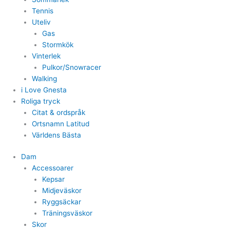
Tennis
Uteliv
Gas
Stormkök
Vinterlek
Pulkor/Snowracer
Walking
i Love Gnesta
Roliga tryck
Citat & ordspråk
Ortsnamn Latitud
Världens Bästa
Dam
Accessoarer
Kepsar
Midjeväskor
Ryggsäckar
Träningsväskor
Skor