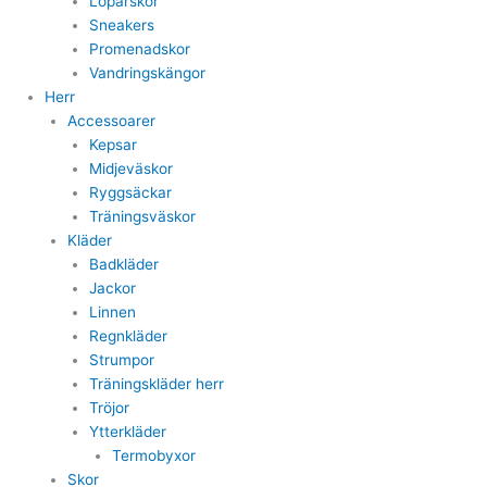
Löparskor
Sneakers
Promenadskor
Vandringskängor
Herr
Accessoarer
Kepsar
Midjeväskor
Ryggsäckar
Träningsväskor
Kläder
Badkläder
Jackor
Linnen
Regnkläder
Strumpor
Träningskläder herr
Tröjor
Ytterkläder
Termobyxor
Skor