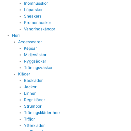
Inomhusskor
Löparskor
Sneakers
Promenadskor
Vandringskängor
Herr
Accessoarer
Kepsar
Midjeväskor
Ryggsäckar
Träningsväskor
Kläder
Badkläder
Jackor
Linnen
Regnkläder
Strumpor
Träningskläder herr
Tröjor
Ytterkläder