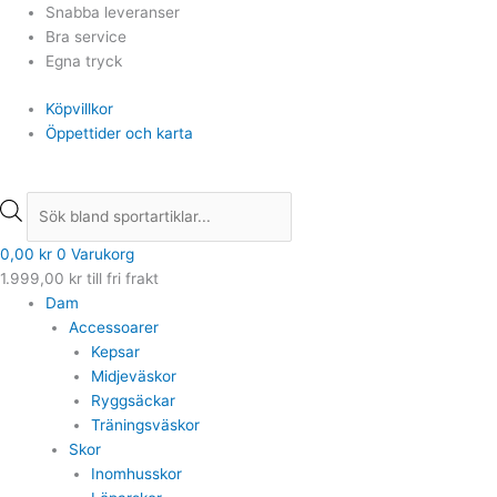
Hoppa
Products
Products
Snabba leveranser
till
search
search
Bra service
innehåll
Egna tryck
Köpvillkor
Öppettider och karta
0,00
kr
0
Varukorg
1.999,00
kr
till fri frakt
Dam
Accessoarer
Kepsar
Midjeväskor
Ryggsäckar
Träningsväskor
Skor
Inomhusskor