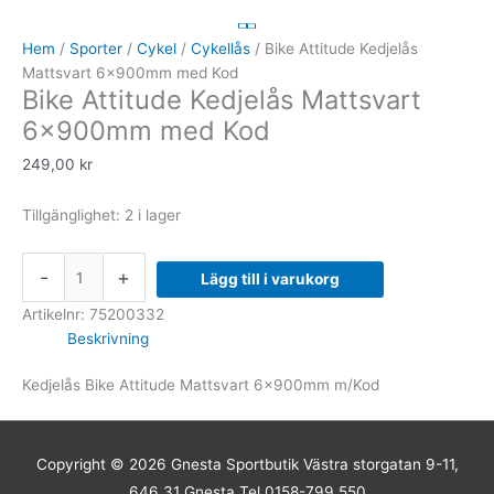
Attitude
Kedjelås
Hem
/
Sporter
/
Cykel
/
Cykellås
/ Bike Attitude Kedjelås
Mattsvart
Mattsvart 6x900mm med Kod
Bike Attitude Kedjelås Mattsvart
6x900mm
med
6x900mm med Kod
Kod
249,00
kr
mängd
Tillgänglighet:
2 i lager
-
+
Lägg till i varukorg
Artikelnr:
75200332
Beskrivning
Kedjelås Bike Attitude Mattsvart 6x900mm m/Kod
Copyright © 2026
Gnesta Sportbutik
Västra storgatan 9-11,
646 31 Gnesta Tel 0158-799 550