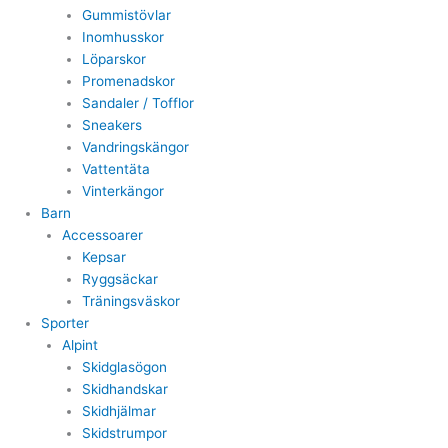
Gummistövlar
Inomhusskor
Löparskor
Promenadskor
Sandaler / Tofflor
Sneakers
Vandringskängor
Vattentäta
Vinterkängor
Barn
Accessoarer
Kepsar
Ryggsäckar
Träningsväskor
Sporter
Alpint
Skidglasögon
Skidhandskar
Skidhjälmar
Skidstrumpor