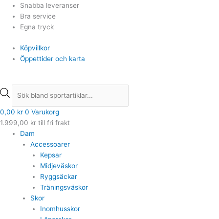
Hoppa
Products
Products
Snabba leveranser
till
search
search
Bra service
innehåll
Egna tryck
Köpvillkor
Öppettider och karta
0,00
kr
0
Varukorg
1.999,00
kr
till fri frakt
Dam
Accessoarer
Kepsar
Midjeväskor
Ryggsäckar
Träningsväskor
Skor
Inomhusskor