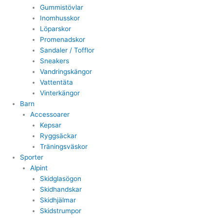
Gummistövlar
Inomhusskor
Löparskor
Promenadskor
Sandaler / Tofflor
Sneakers
Vandringskängor
Vattentäta
Vinterkängor
Barn
Accessoarer
Kepsar
Ryggsäckar
Träningsväskor
Sporter
Alpint
Skidglasögon
Skidhandskar
Skidhjälmar
Skidstrumpor