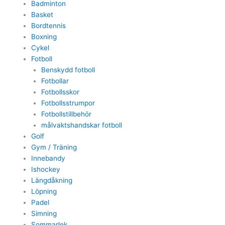
Badminton
Basket
Bordtennis
Boxning
Cykel
Fotboll
Benskydd fotboll
Fotbollar
Fotbollsskor
Fotbollsstrumpor
Fotbollstillbehör
målvaktshandskar fotboll
Golf
Gym / Träning
Innebandy
Ishockey
Längdåkning
Löpning
Padel
Simning
Sommarlek