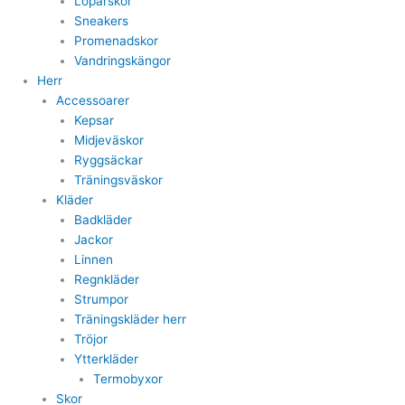
Löparskor
Sneakers
Promenadskor
Vandringskängor
Herr
Accessoarer
Kepsar
Midjeväskor
Ryggsäckar
Träningsväskor
Kläder
Badkläder
Jackor
Linnen
Regnkläder
Strumpor
Träningskläder herr
Tröjor
Ytterkläder
Termobyxor
Skor