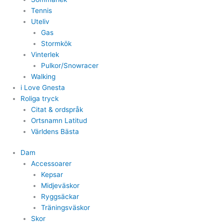
Tennis
Uteliv
Gas
Stormkök
Vinterlek
Pulkor/Snowracer
Walking
i Love Gnesta
Roliga tryck
Citat & ordspråk
Ortsnamn Latitud
Världens Bästa
Dam
Accessoarer
Kepsar
Midjeväskor
Ryggsäckar
Träningsväskor
Skor