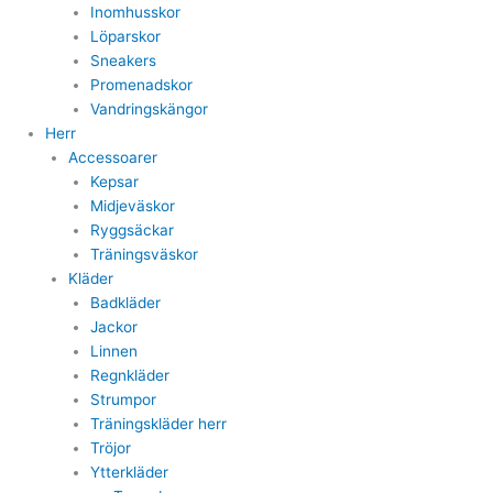
Inomhusskor
Löparskor
Sneakers
Promenadskor
Vandringskängor
Herr
Accessoarer
Kepsar
Midjeväskor
Ryggsäckar
Träningsväskor
Kläder
Badkläder
Jackor
Linnen
Regnkläder
Strumpor
Träningskläder herr
Tröjor
Ytterkläder