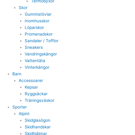
Termobyxor
Skor
Gummistövlar
Inomhusskor
Löparskor
Promenadskor
Sandaler / Tofflor
Sneakers
Vandringskängor
Vattentäta
Vinterkängor
Barn
Accessoarer
Kepsar
Ryggsäckar
Träningsväskor
Sporter
Alpint
Skidglasögon
Skidhandskar
Skidhjälmar