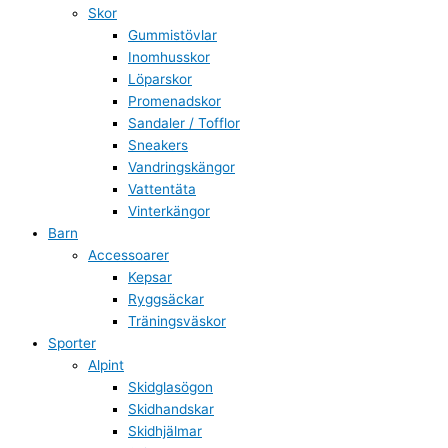
Skor
Gummistövlar
Inomhusskor
Löparskor
Promenadskor
Sandaler / Tofflor
Sneakers
Vandringskängor
Vattentäta
Vinterkängor
Barn
Accessoarer
Kepsar
Ryggsäckar
Träningsväskor
Sporter
Alpint
Skidglasögon
Skidhandskar
Skidhjälmar