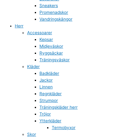
Sneakers
Promenadskor
Vandringskängor
Herr
Accessoarer
Kepsar
Midjeväskor
Ryggsäckar
Träningsväskor
Kläder
Badkläder
Jackor
Linnen
Regnkläder
Strumpor
Träningskläder herr
Tröjor
Ytterkläder
Termobyxor
Skor