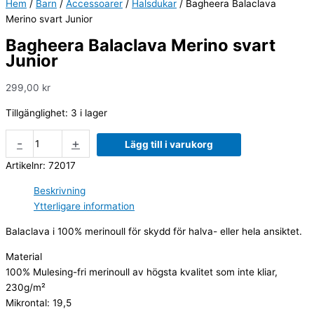
Hem
/
Barn
/
Accessoarer
/
Halsdukar
/ Bagheera Balaclava
Merino svart Junior
Bagheera Balaclava Merino svart
Junior
299,00
kr
Tillgänglighet:
3 i lager
-
+
Lägg till i varukorg
Artikelnr:
72017
Beskrivning
Ytterligare information
Balaclava i 100% merinoull för skydd för halva- eller hela ansiktet.
Material
100% Mulesing-fri merinoull av högsta kvalitet som inte kliar,
230g/m²
Mikrontal: 19,5