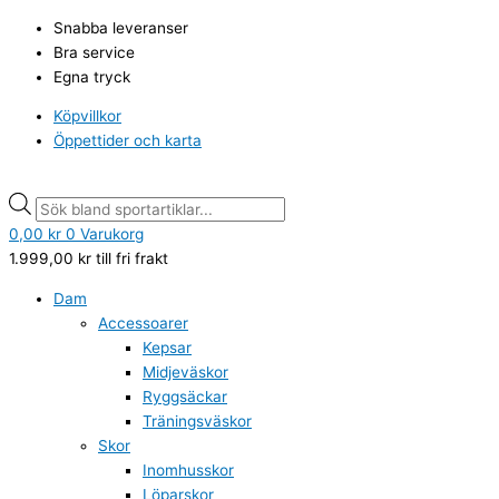
Hoppa
Bagheera
Products
Products
Snabba leveranser
till
Balaclava
search
search
Bra service
innehåll
Merino
Egna tryck
svart
Junior
Köpvillkor
mängd
Öppettider och karta
0,00
kr
0
Varukorg
1.999,00
kr
till fri frakt
Dam
Accessoarer
Kepsar
Midjeväskor
Ryggsäckar
Träningsväskor
Skor
Inomhusskor
Löparskor