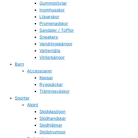
Gummistövlar
Inomhusskor
Löparskor
Promenadskor
Sandaler / Tofflor
Sneakers
Vandringskängor
Vattentäta
Vinterkängor
Barn
Accessoarer
Kepsar
Ryggsäckar
Träningsväskor
Sporter
Alpint
Skidglasögon
Skidhandskar
Skidhjälmar
Skidstrumpor