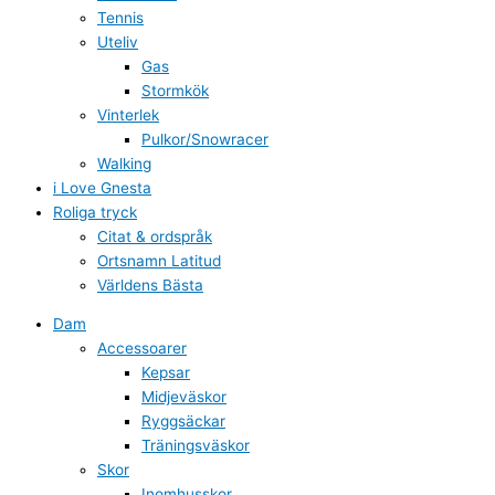
Tennis
Uteliv
Gas
Stormkök
Vinterlek
Pulkor/Snowracer
Walking
i Love Gnesta
Roliga tryck
Citat & ordspråk
Ortsnamn Latitud
Världens Bästa
Dam
Accessoarer
Kepsar
Midjeväskor
Ryggsäckar
Träningsväskor
Skor
Inomhusskor