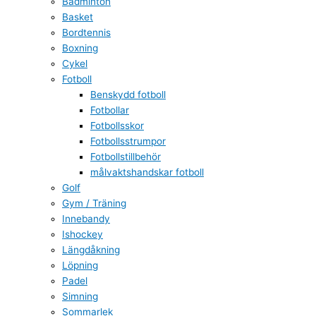
Badminton
Basket
Bordtennis
Boxning
Cykel
Fotboll
Benskydd fotboll
Fotbollar
Fotbollsskor
Fotbollsstrumpor
Fotbollstillbehör
målvaktshandskar fotboll
Golf
Gym / Träning
Innebandy
Ishockey
Längdåkning
Löpning
Padel
Simning
Sommarlek