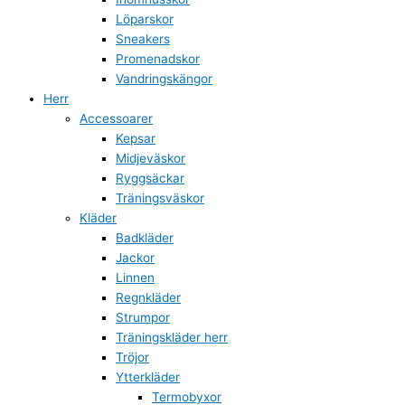
Löparskor
Sneakers
Promenadskor
Vandringskängor
Herr
Accessoarer
Kepsar
Midjeväskor
Ryggsäckar
Träningsväskor
Kläder
Badkläder
Jackor
Linnen
Regnkläder
Strumpor
Träningskläder herr
Tröjor
Ytterkläder
Termobyxor