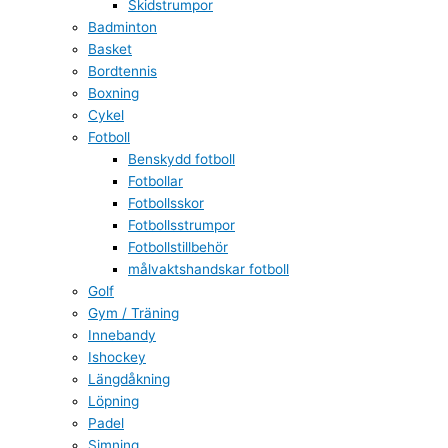
Skidstrumpor
Badminton
Basket
Bordtennis
Boxning
Cykel
Fotboll
Benskydd fotboll
Fotbollar
Fotbollsskor
Fotbollsstrumpor
Fotbollstillbehör
målvaktshandskar fotboll
Golf
Gym / Träning
Innebandy
Ishockey
Längdåkning
Löpning
Padel
Simning